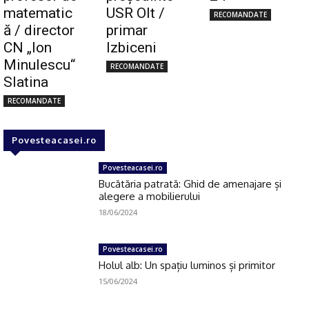
matematic
USR Olt /
RECOMANDATE
ă / director
primar
CN „Ion
Izbiceni
Minulescu“
RECOMANDATE
Slatina
RECOMANDATE
Povesteacasei.ro
Povesteacasei.ro
Bucătăria patrată: Ghid de amenajare și
alegere a mobilierului
18/06/2024
Povesteacasei.ro
Holul alb: Un spațiu luminos și primitor
15/06/2024