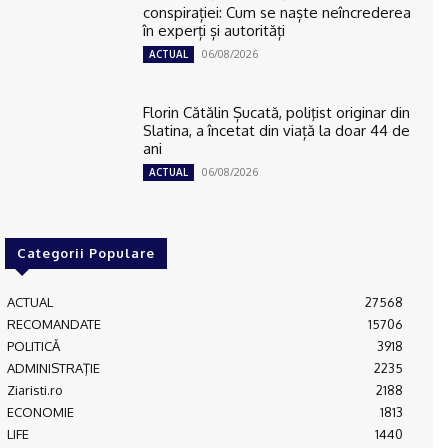
conspirației: Cum se naște neîncrederea
în experți și autorități
06/08/2026
ACTUAL
Florin Cătălin Șucată, poliţist originar din
Slatina, a încetat din viață la doar 44 de
ani
06/08/2026
ACTUAL
Categorii Populare
ACTUAL
27568
RECOMANDATE
15706
POLITICĂ
3918
ADMINISTRAŢIE
2235
Ziaristi.ro
2188
ECONOMIE
1813
LIFE
1440