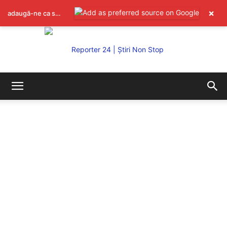
×
adaugă-ne ca sursă preferată pe Google
REPORTER24