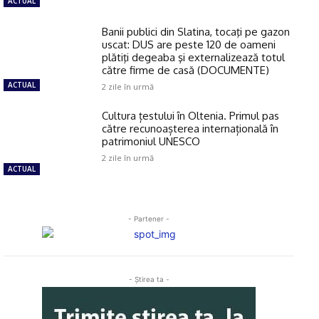
ACTUAL
Banii publici din Slatina, tocaţi pe gazon
uscat: DUS are peste 120 de oameni
plătiţi degeaba şi externalizează totul
către firme de casă (DOCUMENTE)
ACTUAL
2 zile în urmă
Cultura țestului în Oltenia. Primul pas
către recunoașterea internațională în
patrimoniul UNESCO
2 zile în urmă
ACTUAL
- Partener -
- Ştirea ta -