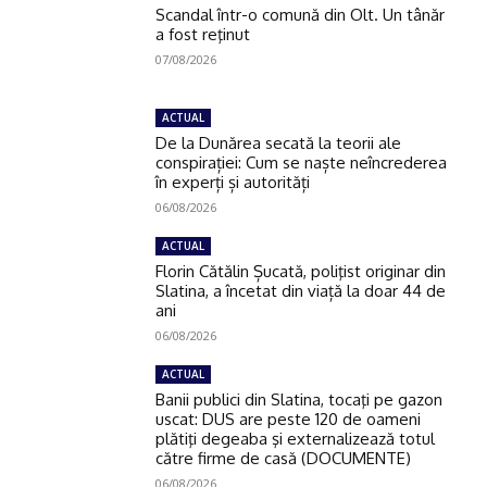
Scandal într-o comună din Olt. Un tânăr
a fost reţinut
07/08/2026
ACTUAL
De la Dunărea secată la teorii ale
conspirației: Cum se naște neîncrederea
în experți și autorități
06/08/2026
ACTUAL
Florin Cătălin Șucată, poliţist originar din
Slatina, a încetat din viață la doar 44 de
ani
06/08/2026
ACTUAL
Banii publici din Slatina, tocaţi pe gazon
uscat: DUS are peste 120 de oameni
plătiţi degeaba şi externalizează totul
către firme de casă (DOCUMENTE)
06/08/2026