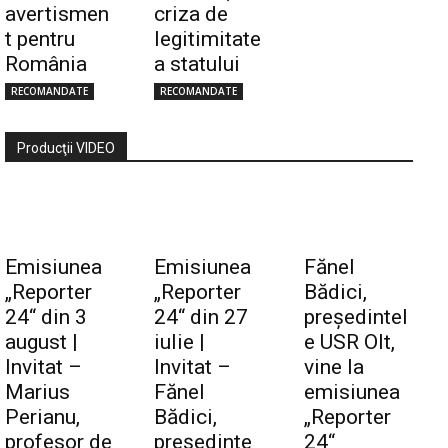
avertismen
criza de
t pentru
legitimitate
România
a statului
RECOMANDATE
RECOMANDATE
Producţii VIDEO
Emisiunea
Emisiunea
Fănel
„Reporter
„Reporter
Bădici,
24“ din 3
24“ din 27
preşedintel
august |
iulie |
e USR Olt,
Invitat –
Invitat –
vine la
Marius
Fănel
emisiunea
Perianu,
Bădici,
„Reporter
profesor de
preşedinte
24“