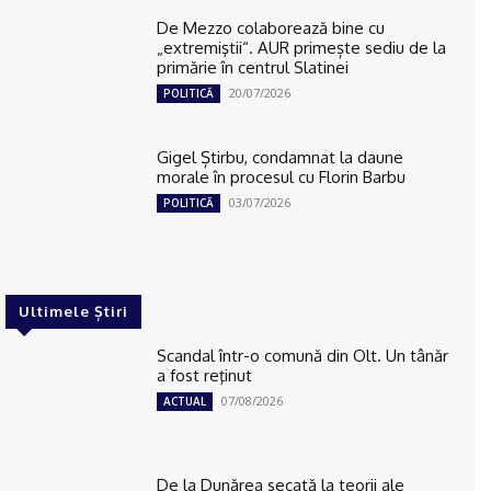
De Mezzo colaborează bine cu
„extremiştii“. AUR primește sediu de la
primărie în centrul Slatinei
20/07/2026
POLITICĂ
Gigel Știrbu, condamnat la daune
morale în procesul cu Florin Barbu
03/07/2026
POLITICĂ
Ultimele Știri
Scandal într-o comună din Olt. Un tânăr
a fost reţinut
07/08/2026
ACTUAL
De la Dunărea secată la teorii ale