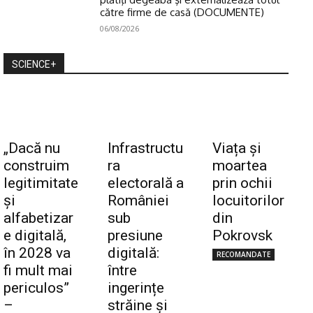
către firme de casă (DOCUMENTE)
06/08/2026
SCIENCE+
„Dacă nu
Infrastructu
Viața și
construim
ra
moartea
legitimitate
electorală a
prin ochii
și
României
locuitorilor
alfabetizar
sub
din
e digitală,
presiune
Pokrovsk
în 2028 va
digitală:
RECOMANDATE
fi mult mai
între
periculos”
ingerințe
–
străine și