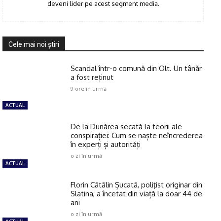
deveni lider pe acest segment media.
Cele mai noi ştiri
Scandal într-o comună din Olt. Un tânăr
a fost reţinut
9 ore în urmă
ACTUAL
De la Dunărea secată la teorii ale
conspirației: Cum se naște neîncrederea
în experți și autorități
o zi în urmă
ACTUAL
Florin Cătălin Șucată, poliţist originar din
Slatina, a încetat din viață la doar 44 de
ani
o zi în urmă