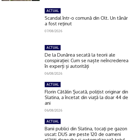
ACTUAL
Scandal într-o comună din Olt. Un tânăr
a fost reţinut
07/08/2026
ACTUAL
De la Dunărea secată la teorii ale
conspirației: Cum se naște neîncrederea
în experți și autorități
06/08/2026
ACTUAL
Florin Cătălin Șucată, poliţist originar din
Slatina, a încetat din viață la doar 44 de
ani
06/08/2026
ACTUAL
Banii publici din Slatina, tocaţi pe gazon
uscat: DUS are peste 120 de oameni
plătiţi degeaba şi externalizează totul