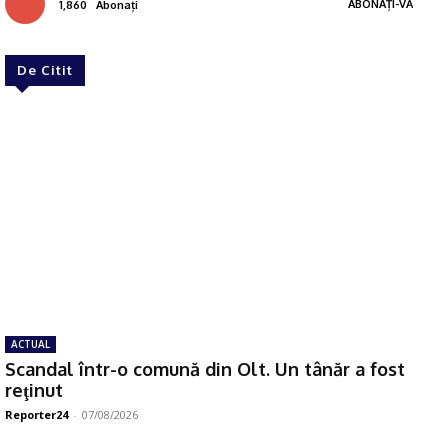
ABONAȚI-VĂ
1,860
Abonați
De Citit
ACTUAL
Scandal într-o comună din Olt. Un tânăr a fost
reţinut
Reporter24
-
07/08/2026