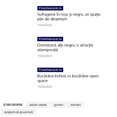
Povesteacasei.ro
Sufragerie în roșu și negru, un spațiu
plin de dinamism
15/06/2024
Povesteacasei.ro
Dormitorul alb-negru, o atracție
atemporală
15/06/2024
Povesteacasei.ro
Bucătăria închisă vs bucătărie open
space
15/06/2024
ŞTIRI DESPRE:
adrian veştea
guvern
miniştri
program de guvernare