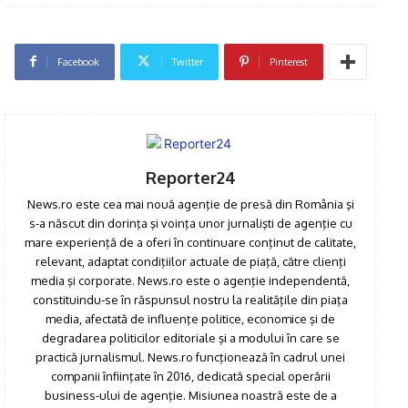
Facebook
Twitter
Pinterest
Reporter24
News.ro este cea mai nouă agenţie de presă din România şi
s-a născut din dorinţa şi voinţa unor jurnalişti de agenţie cu
mare experienţă de a oferi în continuare conţinut de calitate,
relevant, adaptat condiţiilor actuale de piaţă, către clienţi
media şi corporate. News.ro este o agenţie independentă,
constituindu-se în răspunsul nostru la realităţile din piaţa
media, afectată de influenţe politice, economice şi de
degradarea politicilor editoriale şi a modului în care se
practică jurnalismul. News.ro funcţionează în cadrul unei
companii înfiinţate în 2016, dedicată special operării
business-ului de agenţie. Misiunea noastră este de a