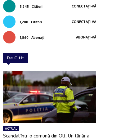
CONECTAȚI-VĂ
5,245
Cititori
CONECTAȚI-VĂ
1,200
Cititori
ABONAȚI-VĂ
1,860
Abonați
De Citit
ACTUAL
Scandal într-o comună din Olt. Un tânăr a