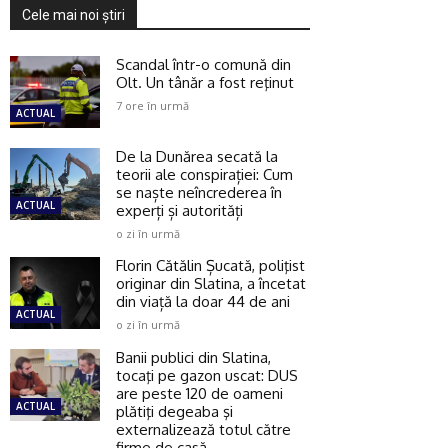
Cele mai noi ştiri
Scandal într-o comună din
Olt. Un tânăr a fost reţinut
7 ore în urmă
ACTUAL
De la Dunărea secată la
teorii ale conspirației: Cum
se naște neîncrederea în
ACTUAL
experți și autorități
o zi în urmă
Florin Cătălin Șucată, poliţist
originar din Slatina, a încetat
din viață la doar 44 de ani
ACTUAL
o zi în urmă
Banii publici din Slatina,
tocaţi pe gazon uscat: DUS
are peste 120 de oameni
ACTUAL
plătiţi degeaba şi
externalizează totul către
firme de casă