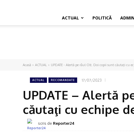
ACTUAL
POLITICĂ
ADMIN
Acasă
ACTUAL
UPDATE - Alertă pe râul Olt. Doi copii sunt căutaţi cu ech
17/07/2023
ACTUAL
RECOMANDATE
UPDATE – Alertă pe 
căutaţi cu echipe d
scris de
Reporter24