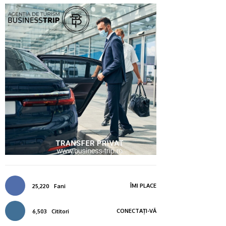
ÎMI PLACE
25,220
Fani
CONECTAȚI-VĂ
6,503
Cititori