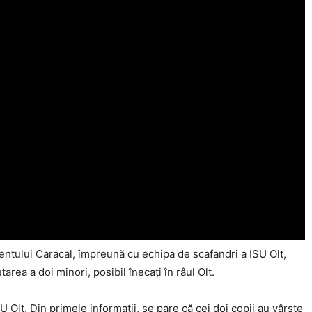
Click pe imagine
entului Caracal, împreună cu echipa de scafandri a ISU Olt,
rea a doi minori, posibil înecați în râul Olt.
 Olt. Din primele informaţii, se pare că cei doi copii au vârste