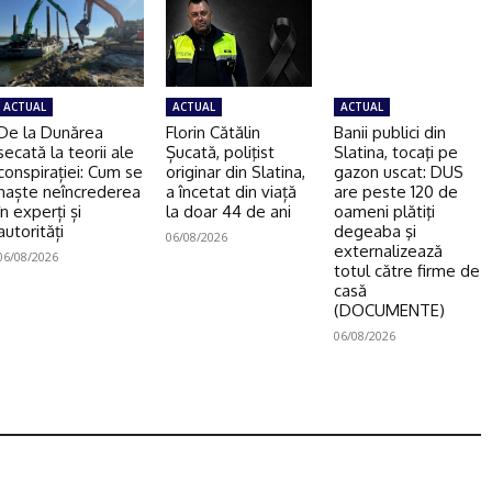
ACTUAL
ACTUAL
ACTUAL
De la Dunărea
Florin Cătălin
Banii publici din
secată la teorii ale
Șucată, poliţist
Slatina, tocaţi pe
conspirației: Cum se
originar din Slatina,
gazon uscat: DUS
naște neîncrederea
a încetat din viață
are peste 120 de
în experți și
la doar 44 de ani
oameni plătiţi
autorități
degeaba şi
06/08/2026
externalizează
06/08/2026
totul către firme de
casă
(DOCUMENTE)
06/08/2026