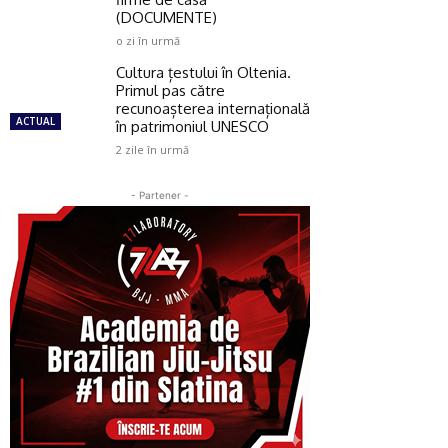
(DOCUMENTE)
o zi în urmă
Cultura țestului în Oltenia.
Primul pas către
recunoașterea internațională
ACTUAL
în patrimoniul UNESCO
2 zile în urmă
- Partener -