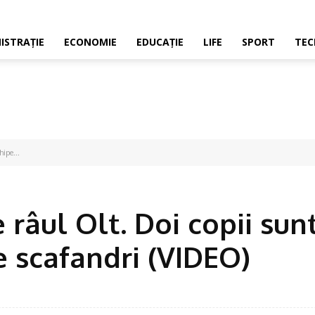
ISTRAŢIE
ECONOMIE
EDUCAŢIE
LIFE
SPORT
TEC
ipe...
râul Olt. Doi copii sun
e scafandri (VIDEO)