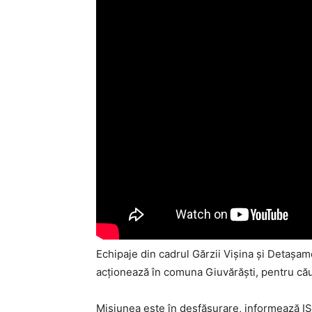
Echipaje din cadrul Gărzii Vișina și Detașam
acționează în comuna Giuvărăști, pentru căuta
Misiunea este în desfășurare, informează ISU