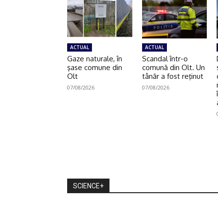
ACTUAL
ACTUAL
Gaze naturale, în
Scandal într-o
şase comune din
comună din Olt. Un
Olt
tânăr a fost reţinut
07/08/2026
07/08/2026
SCIENCE+