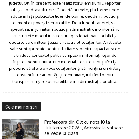
județul Olt. În prezent, este realizatorul emisiunii „Reporter
24” și al podcastului care îi poartă numele, platforme unde
aduce în fața publicului lideri de opinie, decidenți politici și
oameni cu povești remarcabile. De-a lungul carierei, s-a
specializat în jurnalism politic și administrativ, monitorizând
cu strictețe modul în care sunt gestionați banii publici și
deciziile care influențează direct traiul cetățenilor. Analizele
sale sunt apreciate pentru claritate și pentru capacitatea de
a traduce contextul politic complex în informații ușor de
înțeles pentru cititor. Prin materialele sale, Ionuț Jifcu își
propune să ofere o voce cetățenilor și să mențină un dialog
constant între autorități și comunitate, militând pentru
transparență și responsabilitate în administrația publică.
Cele mai noi ştiri
Profesoara din Olt cu nota 10 la
Titularizare 2026: „Adevărata valoare
se vede la clasă”