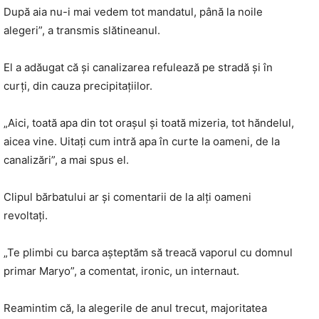
După aia nu-i mai vedem tot mandatul, până la noile
alegeri”, a transmis slătineanul.
El a adăugat că şi canalizarea refulează pe stradă şi în
curţi, din cauza precipitaţiilor.
„Aici, toată apa din tot oraşul şi toată mizeria, tot hăndelul,
aicea vine. Uitaţi cum intră apa în curte la oameni, de la
canalizări”, a mai spus el.
Clipul bărbatului ar şi comentarii de la alţi oameni
revoltaţi.
„Te plimbi cu barca așteptăm să treacă vaporul cu domnul
primar Maryo”, a comentat, ironic, un internaut.
Reamintim că, la alegerile de anul trecut, majoritatea