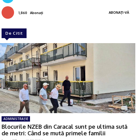
ABONAȚI-VĂ
1,860
Abonați
De Citit
ADMINISTRAŢIE
Blocurile NZEB din Caracal sunt pe ultima sută
de metri: Când se mută primele familii