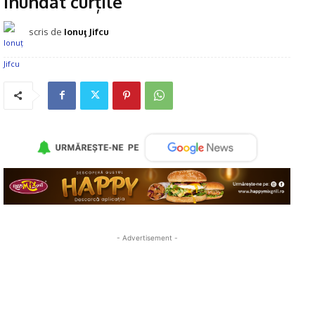
inundat curțile
scris de
Ionuţ Jifcu
- Advertisement -