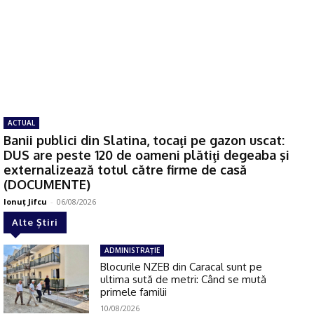
ACTUAL
Banii publici din Slatina, tocaţi pe gazon uscat:
DUS are peste 120 de oameni plătiţi degeaba şi
externalizează totul către firme de casă
(DOCUMENTE)
Ionuţ Jifcu
-
06/08/2026
Alte Știri
ADMINISTRAŢIE
Blocurile NZEB din Caracal sunt pe
ultima sută de metri: Când se mută
primele familii
10/08/2026