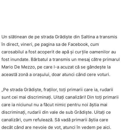
Un slătinean de pe strada Grădişte din Saltina a transmis
în direct, vineri, pe pagina sa de Facebook, cum
carosabilul a fost acoperit de apă şi curţile oamenilor au
fost inundate. Bărbatul a transmis un mesaj către primarul
Mario De Mezzo, pe care l-a acuzat că se gândeşte la
această zonă a oraşului, doar atunci când cere voturi.
„Pe strada Grădişte, fraţilor, toţi primarii care ia, rudarii
sunt cei mai discriminaţi. Uitaţi canalizări! Din toţi primarii
care ia niciunul nu a făcut nimic pentru noi ăştia mai
discriminaţi, rudarii din vale de sub Grădişte. Uitaţi ce
canalizări, cum refulează. Să vadă primarii ăştia care
decât când are nevoie de vot, atunci în vedem pe aici.