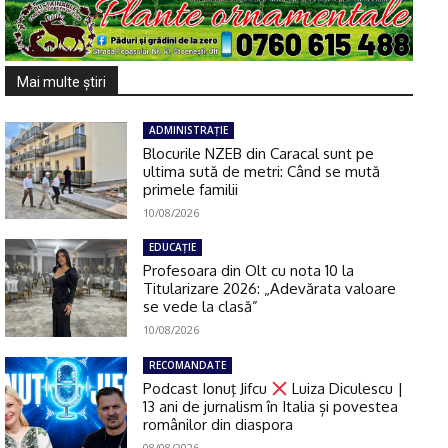
Mai multe ştiri
ADMINISTRAŢIE
Blocurile NZEB din Caracal sunt pe
ultima sută de metri: Când se mută
primele familii
10/08/2026
EDUCAŢIE
Profesoara din Olt cu nota 10 la
Titularizare 2026: „Adevărata valoare
se vede la clasă”
10/08/2026
RECOMANDATE
Podcast Ionuţ Jifcu
Luiza Diculescu |
13 ani de jurnalism în Italia și povestea
românilor din diaspora
08/08/2026