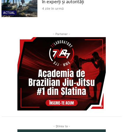
în experți și autorități
4 zile în urmă
ACTUAL
- Partener -
- Ştirea ta -