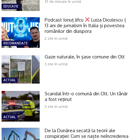
51 de minute în urmă
EDUCAŢIE
Podcast Ionuţ Jifcu
Luiza Diculescu |
13 ani de jurnalism în Italia și povestea
românilor din diaspora
2 zile în urmă
RECOMANDATE
Gaze naturale, în şase comune din Olt
3 zile în urmă
ACTUAL
Scandal într-o comună din Olt. Un tânăr
a fost reţinut
3 zile în urmă
ACTUAL
De la Dunărea secată la teorii ale
conspirației: Cum se naște neîncrederea