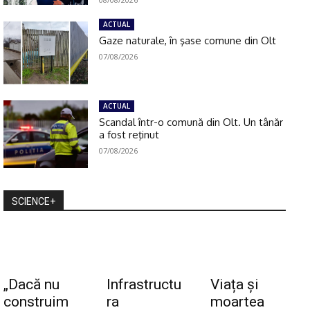
ACTUAL
Gaze naturale, în şase comune din Olt
07/08/2026
ACTUAL
Scandal într-o comună din Olt. Un tânăr
a fost reţinut
07/08/2026
SCIENCE+
„Dacă nu
Infrastructu
Viața și
construim
ra
moartea