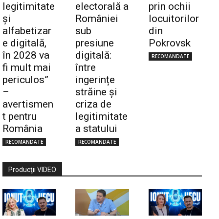
legitimitate
electorală a
prin ochii
și
României
locuitorilor
alfabetizar
sub
din
e digitală,
presiune
Pokrovsk
în 2028 va
digitală:
RECOMANDATE
fi mult mai
între
periculos”
ingerințe
–
străine și
avertismen
criza de
t pentru
legitimitate
România
a statului
RECOMANDATE
RECOMANDATE
Producţii VIDEO