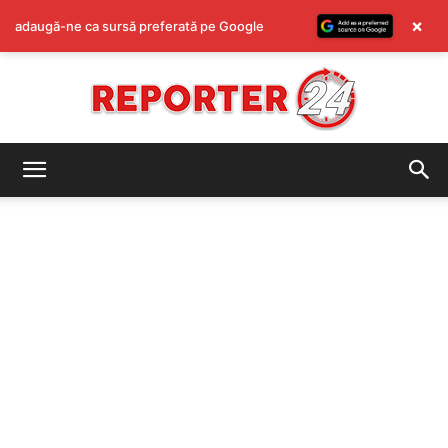
×
adaugă-ne ca sursă preferată pe Google
REPORTER24