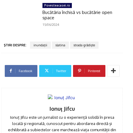
Povesteacasei.ro
Bucătăria închisă vs bucătărie open
space
15/06/2024
Click pe imagine
ŞTIRI DESPRE:
inundaţii
slatina
strada grădişte
Facebook
Twitter
Pinterest
Ionuţ Jifcu
Ionuț Jifcu este un jurnalist cu o experiență solidă în presa
locală și regională, cunoscut pentru abordarea directă și
echilibrată a subiectelor care marchează viața comunității din