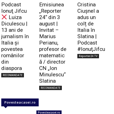
Podcast
Emisiunea
Cristina
Ionuţ Jifcu
„Reporter
Ciuşnel a
Luiza
24“ din 3
adus un
Diculescu |
august |
colț de
13 ani de
Invitat –
Italia în
jurnalism în
Marius
Slatina |
Italia și
Perianu,
Podcast
povestea
profesor de
#IonuţJifcu
românilor
matematic
Reporter24 TV
din
ă / director
diaspora
CN „Ion
Minulescu“
RECOMANDATE
Slatina
RECOMANDATE
Povesteacasei.ro
Povesteacasei.ro