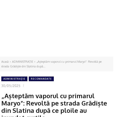
Acasă
ADMINISTRAŢIE
„Așteptăm vaporul cu primarul Maryo”: Revoltă pe
strada Grădiște din Slatina după...
ADMINISTRAŢIE
RECOMANDATE
30/05/2025
„Așteptăm vaporul cu primarul
Maryo”: Revoltă pe strada Grădiște
din Slatina după ce ploile au