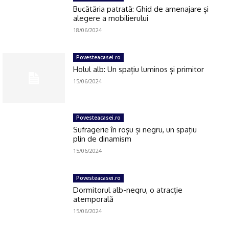
Bucătăria patrată: Ghid de amenajare și
alegere a mobilierului
18/06/2024
Povesteacasei.ro
Holul alb: Un spațiu luminos și primitor
15/06/2024
Povesteacasei.ro
Sufragerie în roșu și negru, un spațiu
plin de dinamism
15/06/2024
Povesteacasei.ro
Dormitorul alb-negru, o atracție
atemporală
15/06/2024