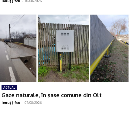
Ionuţ Jifcu
-
10/08/2026
ACTUAL
Gaze naturale, în şase comune din Olt
Ionuţ Jifcu
-
07/08/2026