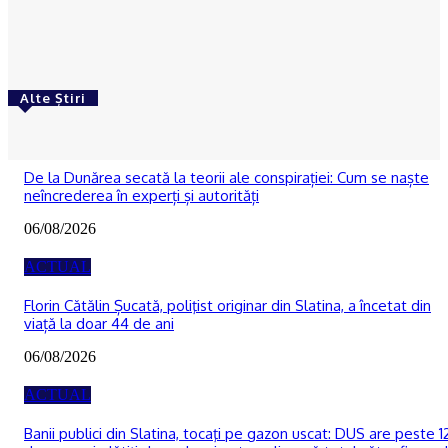
Sume uriașe decontate ilegal pentru sportivi prin
adăugarea nelegală a TVA-ului
Ionuţ Jifcu
-
05/08/2026
Alte Știri
ACTUAL
De la Dunărea secată la teorii ale conspirației: Cum se naște
neîncrederea în experți și autorități
06/08/2026
ACTUAL
Florin Cătălin Șucată, poliţist originar din Slatina, a încetat din
viață la doar 44 de ani
06/08/2026
ACTUAL
Banii publici din Slatina, tocaţi pe gazon uscat: DUS are peste 1