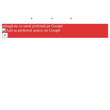
© JFK Media & More SRL. Toate drepturile rezervate.
Despre noi
Publicitate
Contact
adaugă-ne ca sursă preferată pe Google
×