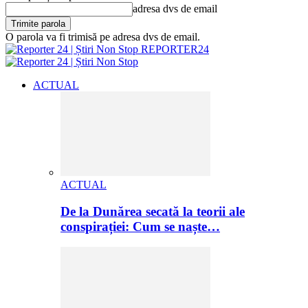
adresa dvs de email
O parola va fi trimisă pe adresa dvs de email.
REPORTER24
ACTUAL
ACTUAL
De la Dunărea secată la teorii ale
conspirației: Cum se naște…