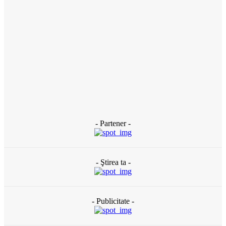
Topitoriile din Slatina, amendate de Garda de Mediu
o zi în urmă
ACTUAL
Scandal violent la Slatina: Polițist lovit cu pumnul în față în
timpul unei intervenții, iar agresorul susține că a fost bătut
o zi în urmă
- Partener -
- Ştirea ta -
- Publicitate -