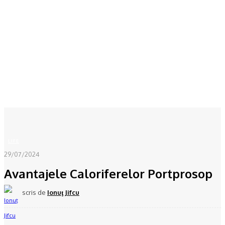
Acasă
LIFE
Avantajele Caloriferelor Portprosop
LIFE
29/07/2024
Avantajele Caloriferelor Portprosop
scris de
Ionuţ Jifcu