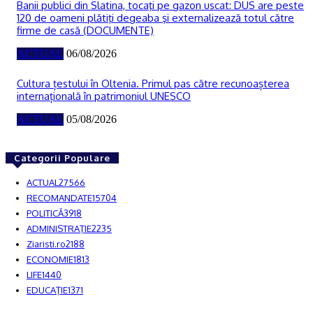
Banii publici din Slatina, tocaţi pe gazon uscat: DUS are peste
120 de oameni plătiţi degeaba şi externalizează totul către
firme de casă (DOCUMENTE)
ACTUAL
06/08/2026
Cultura țestului în Oltenia. Primul pas către recunoașterea
internațională în patrimoniul UNESCO
ACTUAL
05/08/2026
Categorii Populare
ACTUAL
27566
RECOMANDATE
15704
POLITICĂ
3918
ADMINISTRAŢIE
2235
Ziaristi.ro
2188
ECONOMIE
1813
LIFE
1440
EDUCAŢIE
1371