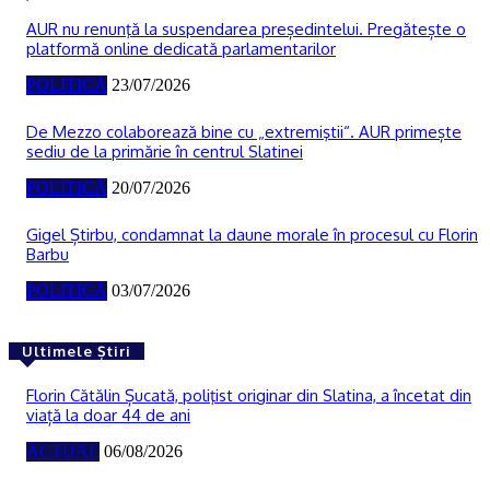
AUR nu renunţă la suspendarea președintelui. Pregătește o
platformă online dedicată parlamentarilor
POLITICĂ
23/07/2026
De Mezzo colaborează bine cu „extremiştii“. AUR primește
sediu de la primărie în centrul Slatinei
POLITICĂ
20/07/2026
Gigel Știrbu, condamnat la daune morale în procesul cu Florin
Barbu
POLITICĂ
03/07/2026
Ultimele Știri
Florin Cătălin Șucată, poliţist originar din Slatina, a încetat din
viață la doar 44 de ani
ACTUAL
06/08/2026