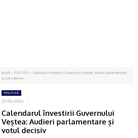
Acasă
POLITICĂ
Calendarul învestirii Guvernului Veștea: Audieri parlamentare
și votul decisiv
POLITICĂ
22/06/2026
Calendarul învestirii Guvernului
Veștea: Audieri parlamentare și
votul decisiv