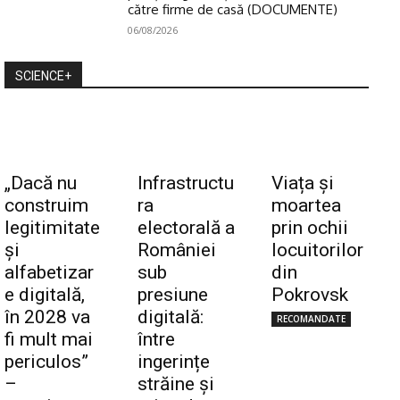
către firme de casă (DOCUMENTE)
06/08/2026
SCIENCE+
„Dacă nu
Infrastructu
Viața și
construim
ra
moartea
legitimitate
electorală a
prin ochii
și
României
locuitorilor
alfabetizar
sub
din
e digitală,
presiune
Pokrovsk
în 2028 va
digitală:
RECOMANDATE
fi mult mai
între
periculos”
ingerințe
–
străine și