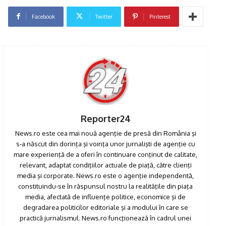
Facebook
Twitter
Pinterest
Click pe imagine
Reporter24
News.ro este cea mai nouă agenţie de presă din România şi
s-a născut din dorinţa şi voinţa unor jurnalişti de agenţie cu
mare experienţă de a oferi în continuare conţinut de calitate,
relevant, adaptat condiţiilor actuale de piaţă, către clienţi
media şi corporate. News.ro este o agenţie independentă,
constituindu-se în răspunsul nostru la realităţile din piaţa
media, afectată de influenţe politice, economice şi de
degradarea politicilor editoriale şi a modului în care se
practică jurnalismul. News.ro funcţionează în cadrul unei