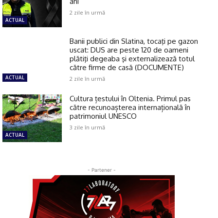
ani
2 zile în urmă
ACTUAL
Banii publici din Slatina, tocaţi pe gazon
uscat: DUS are peste 120 de oameni
plătiţi degeaba şi externalizează totul
către firme de casă (DOCUMENTE)
ACTUAL
2 zile în urmă
Cultura țestului în Oltenia. Primul pas
către recunoașterea internațională în
patrimoniul UNESCO
3 zile în urmă
ACTUAL
- Partener -