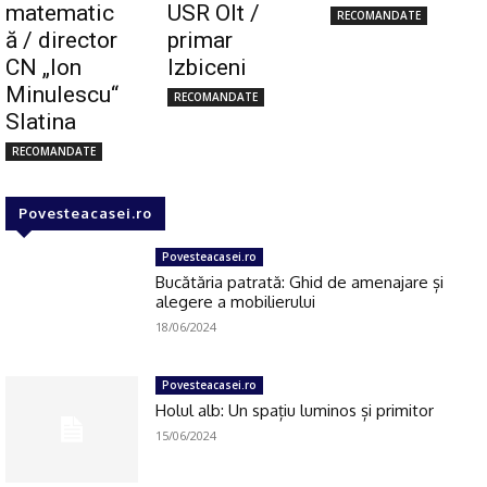
matematic
USR Olt /
RECOMANDATE
ă / director
primar
CN „Ion
Izbiceni
Minulescu“
RECOMANDATE
Slatina
RECOMANDATE
Povesteacasei.ro
Povesteacasei.ro
Bucătăria patrată: Ghid de amenajare și
alegere a mobilierului
18/06/2024
Povesteacasei.ro
Holul alb: Un spațiu luminos și primitor
15/06/2024