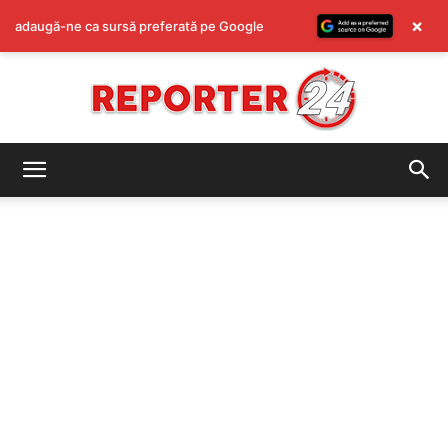
×
adaugă-ne ca sursă preferată pe Google
REPORTER24