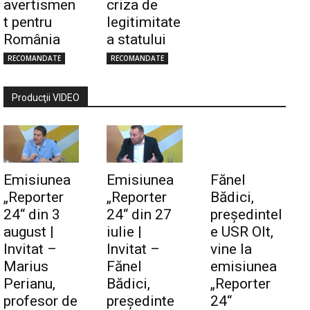
avertismen
criza de
t pentru
legitimitate
România
a statului
RECOMANDATE
RECOMANDATE
Producţii VIDEO
Emisiunea
Emisiunea
Fănel
„Reporter
„Reporter
Bădici,
24“ din 3
24“ din 27
preşedintel
august |
iulie |
e USR Olt,
Invitat –
Invitat –
vine la
Marius
Fănel
emisiunea
Perianu,
Bădici,
„Reporter
profesor de
preşedinte
24“