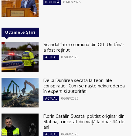
03/07/2026
POLITICĂ
Ultimele Știri
Scandal într-o comună din Olt. Un tânăr
a fost reţinut
07/08/2026
ACTUAL
De la Dunărea secată la teorii ale
conspirației: Cum se naște neîncrederea
în experți și autorități
06/08/2026
ACTUAL
Florin Cătălin Șucată, poliţist originar din
Slatina, a încetat din viață la doar 44 de
ani
06/08/2026
ACTUAL