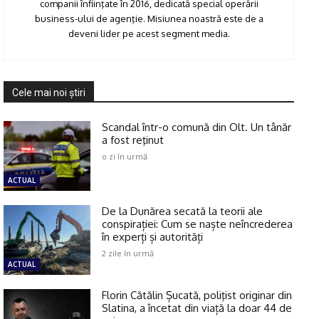
companii înfiinţate în 2016, dedicată special operării
business-ului de agenţie. Misiunea noastră este de a
deveni lider pe acest segment media.
Cele mai noi ştiri
Scandal într-o comună din Olt. Un tânăr
a fost reţinut
o zi în urmă
ACTUAL
De la Dunărea secată la teorii ale
conspirației: Cum se naște neîncrederea
în experți și autorități
2 zile în urmă
ACTUAL
Florin Cătălin Șucată, poliţist originar din
Slatina, a încetat din viață la doar 44 de