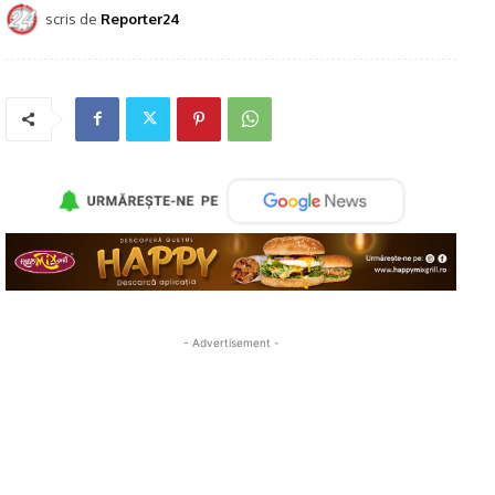
scris de
Reporter24
- Advertisement -