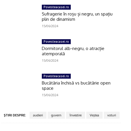
Povesteacasei.ro
Sufragerie în roșu și negru, un spațiu
plin de dinamism
15/06/2024
Povesteacasei.ro
Dormitorul alb-negru, o atracție
atemporală
15/06/2024
Povesteacasei.ro
Bucătăria închisă vs bucătărie open
space
15/06/2024
ŞTIRI DESPRE:
audieri
guvern
învestire
Veştea
voturi