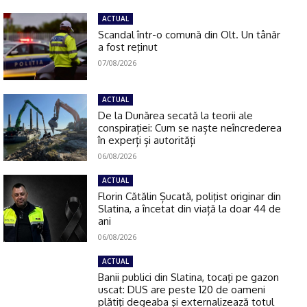
ACTUAL
Scandal într-o comună din Olt. Un tânăr
a fost reţinut
07/08/2026
ACTUAL
De la Dunărea secată la teorii ale
conspirației: Cum se naște neîncrederea
în experți și autorități
06/08/2026
ACTUAL
Florin Cătălin Șucată, poliţist originar din
Slatina, a încetat din viață la doar 44 de
ani
06/08/2026
ACTUAL
Banii publici din Slatina, tocaţi pe gazon
uscat: DUS are peste 120 de oameni
plătiţi degeaba şi externalizează totul