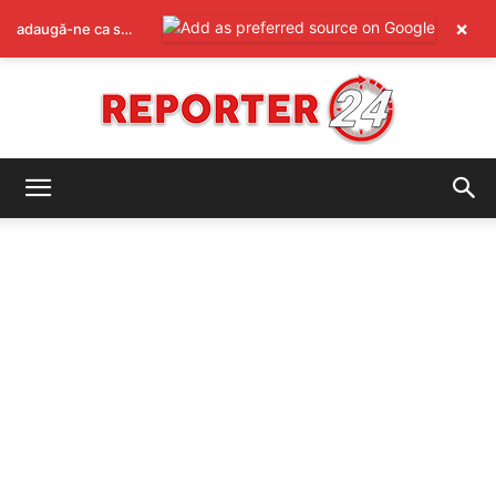
×
adaugă-ne ca sursă preferată pe Google
REPORTER24