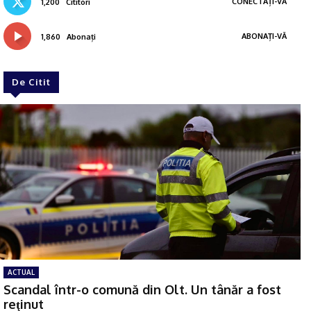
CONECTAȚI-VĂ
1,200
Cititori
ABONAȚI-VĂ
1,860
Abonați
De Citit
ACTUAL
Scandal într-o comună din Olt. Un tânăr a fost
reţinut