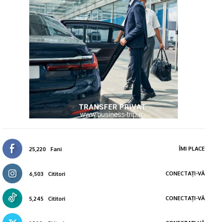
ÎMI PLACE
25,220
Fani
CONECTAȚI-VĂ
6,503
Cititori
CONECTAȚI-VĂ
5,245
Cititori