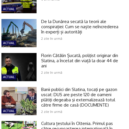
ACTUAL
De la Dunărea secată la teorii ale
conspirației: Cum se naște neîncrederea
în experți și autorități
2 zile în urmă
ACTUAL
Florin Cătălin Șucată, poliţist originar din
Slatina, a încetat din viață la doar 44 de
ani
2 zile în urmă
ACTUAL
Banii publici din Slatina, tocaţi pe gazon
uscat: DUS are peste 120 de oameni
plătiţi degeaba şi externalizează totul
către firme de casă (DOCUMENTE)
ACTUAL
2 zile în urmă
Cultura țestului în Oltenia. Primul pas
către recunoașterea internațională în