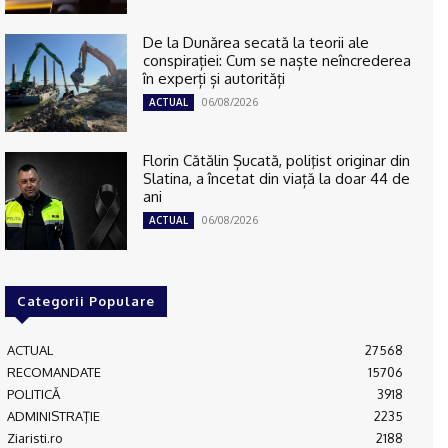
De la Dunărea secată la teorii ale
conspirației: Cum se naște neîncrederea
în experți și autorități
06/08/2026
ACTUAL
Florin Cătălin Șucată, poliţist originar din
Slatina, a încetat din viață la doar 44 de
ani
06/08/2026
ACTUAL
Categorii Populare
ACTUAL
27568
RECOMANDATE
15706
POLITICĂ
3918
ADMINISTRAŢIE
2235
Ziaristi.ro
2188