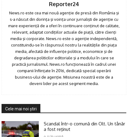
Reporter24
News.ro este cea mai nouă agenţie de presă din România şi
s-a născut din dorinţa şi voinţa unor jurnalişti de agenţie cu
mare experienţă de a oferi în continuare conţinut de calitate,
relevant, adaptat condiţiilor actuale de piaţă, către clienţi
media şi corporate. News.ro este o agenţie independentă,
constituindu-se în răspunsul nostru la realităţile din piaţa
media, afectată de influenţe politice, economice şi de
degradarea politicilor editoriale şi a modului în care se
practică jurnalismul. News.ro funcţionează în cadrul unei
companii înfiinţate în 2016, dedicată special operării
business-ului de agenţie. Misiunea noastră este de a
deveni lider pe acest segment media.
Cele mai noi ştiri
Scandal într-o comună din Olt. Un tânăr
a fost reţinut
o zi în urmă