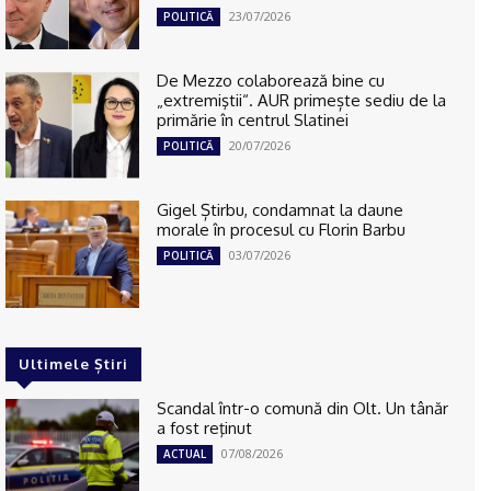
23/07/2026
POLITICĂ
De Mezzo colaborează bine cu
„extremiştii“. AUR primește sediu de la
primărie în centrul Slatinei
20/07/2026
POLITICĂ
Gigel Știrbu, condamnat la daune
morale în procesul cu Florin Barbu
03/07/2026
POLITICĂ
Ultimele Știri
Scandal într-o comună din Olt. Un tânăr
a fost reţinut
07/08/2026
ACTUAL