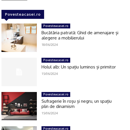
Povesteacasei.ro
Povesteacasei.ro
Bucătăria patrată: Ghid de amenajare și
alegere a mobilierului
18/06/2024
Povesteacasei.ro
Holul alb: Un spațiu luminos și primitor
15/06/2024
Povesteacasei.ro
Sufragerie în roșu și negru, un spațiu
plin de dinamism
15/06/2024
Povesteacasei.ro