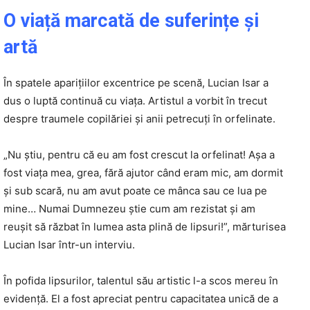
O viață marcată de suferințe și
artă
În spatele aparițiilor excentrice pe scenă, Lucian Isar a
dus o luptă continuă cu viața. Artistul a vorbit în trecut
despre traumele copilăriei și anii petrecuți în orfelinate.
„Nu știu, pentru că eu am fost crescut la orfelinat! Așa a
fost viața mea, grea, fără ajutor când eram mic, am dormit
și sub scară, nu am avut poate ce mânca sau ce lua pe
mine… Numai Dumnezeu știe cum am rezistat și am
reușit să răzbat în lumea asta plină de lipsuri!”, mărturisea
Lucian Isar într-un interviu.
În pofida lipsurilor, talentul său artistic l-a scos mereu în
evidență. El a fost apreciat pentru capacitatea unică de a