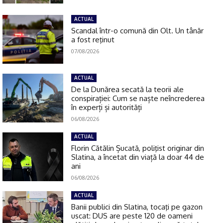
ACTUAL
Scandal într-o comună din Olt. Un tânăr
a fost reţinut
07/08/2026
ACTUAL
De la Dunărea secată la teorii ale
conspirației: Cum se naște neîncrederea
în experți și autorități
06/08/2026
ACTUAL
Florin Cătălin Șucată, poliţist originar din
Slatina, a încetat din viață la doar 44 de
ani
06/08/2026
ACTUAL
Banii publici din Slatina, tocaţi pe gazon
uscat: DUS are peste 120 de oameni