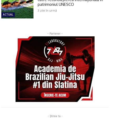
patrimoniul UNESCO
3 zile în urmă
ACTUAL
- Partener -
- Ştirea ta -