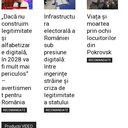
„Dacă nu
Infrastructu
Viața și
construim
ra
moartea
legitimitate
electorală a
prin ochii
și
României
locuitorilor
alfabetizar
sub
din
e digitală,
presiune
Pokrovsk
în 2028 va
digitală:
RECOMANDATE
fi mult mai
între
periculos”
ingerințe
–
străine și
avertismen
criza de
t pentru
legitimitate
România
a statului
RECOMANDATE
RECOMANDATE
Producţii VIDEO