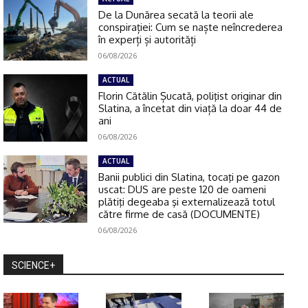
De la Dunărea secată la teorii ale
conspirației: Cum se naște neîncrederea
în experți și autorități
06/08/2026
ACTUAL
Florin Cătălin Șucată, poliţist originar din
Slatina, a încetat din viață la doar 44 de
ani
06/08/2026
ACTUAL
Banii publici din Slatina, tocaţi pe gazon
uscat: DUS are peste 120 de oameni
plătiţi degeaba şi externalizează totul
către firme de casă (DOCUMENTE)
06/08/2026
SCIENCE+