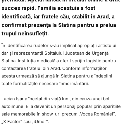
succes rapid. Familia acestuia a fost
identificată, iar fratele său, stabilit în Arad, a
confirmat prezența la Slatina pentru a prelua
trupul neînsuflețit.
În identificarea rudelor s-au implicat apropiații artistului,
dar și reprezentanții Spitalului Județean de Urgență
Slatina. Instituția medicală a oferit sprijin logistic pentru
contactarea fratelui din Arad. Conform informațiilor,
acesta urmează să ajungă în Slatina pentru a îndeplini
toate formalitățile necesare înmormântării.
Lucian Isar a încetat din viață luni, din cauza unei boli
autoimune. El a devenit un personaj popular prin aparițiile
sale memorabile în show-uri precum „Vocea României”,
„X Factor” sau „iUmor”.