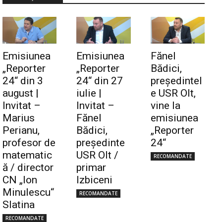
Emisiunea
Emisiunea
Fănel
„Reporter
„Reporter
Bădici,
24“ din 3
24“ din 27
preşedintel
august |
iulie |
e USR Olt,
Invitat –
Invitat –
vine la
Marius
Fănel
emisiunea
Perianu,
Bădici,
„Reporter
profesor de
preşedinte
24“
matematic
USR Olt /
RECOMANDATE
ă / director
primar
CN „Ion
Izbiceni
Minulescu“
RECOMANDATE
Slatina
RECOMANDATE