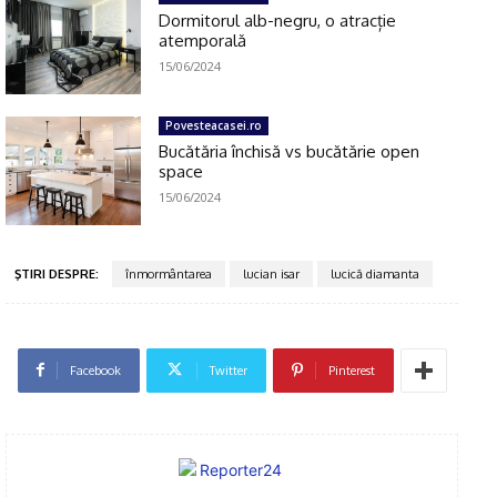
Dormitorul alb-negru, o atracție
atemporală
15/06/2024
Povesteacasei.ro
Bucătăria închisă vs bucătărie open
Click pe imagine
space
15/06/2024
ŞTIRI DESPRE:
înmormântarea
lucian isar
lucică diamanta
Facebook
Twitter
Pinterest