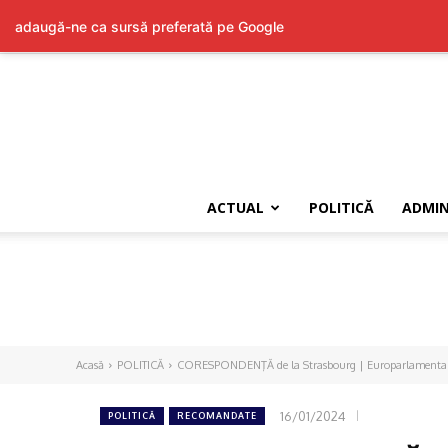
adaugă-ne ca sursă preferată pe Google
ACTUAL
POLITICĂ
ADMIN
Acasă
POLITICĂ
CORESPONDENŢĂ de la Strasbourg | Europarlamentar, des
16/01/2024
POLITICĂ
RECOMANDATE