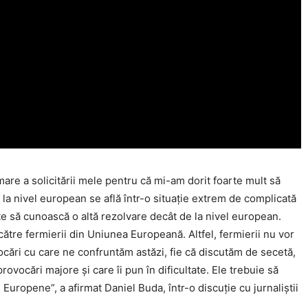
are a solicitării mele pentru că mi-am dorit foarte mult să
Click pe imagine
la nivel european se află într-o situație extrem de complicată
oate să cunoască o altă rezolvare decât de la nivel european.
tre fermierii din Uniunea Europeană. Altfel, fermierii nu vor
ocări cu care ne confruntăm astăzi, fie că discutăm de secetă,
provocări majore și care îi pun în dificultate. Ele trebuie să
uropene”, a afirmat Daniel Buda, într-o discuție cu jurnaliștii