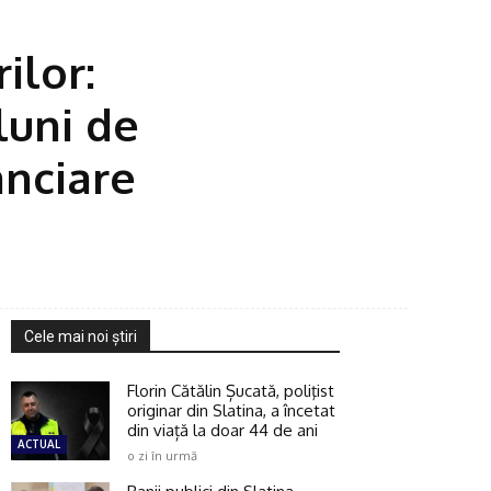
ilor:
luni de
anciare
Cele mai noi ştiri
Florin Cătălin Șucată, poliţist
originar din Slatina, a încetat
din viață la doar 44 de ani
ACTUAL
o zi în urmă