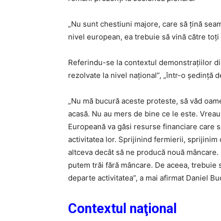
„Nu sunt chestiuni majore, care să țină sea
nivel european, ea trebuie să vină către toți 
Referindu-se la contextul demonstrațiilor di
rezolvate la nivel național”, „într-o ședință 
„Nu mă bucură aceste proteste, să văd oameni
acasă. Nu au mers de bine ce le este. Vreau 
Europeană va găsi resurse financiare care să 
activitatea lor. Sprijinind fermierii, sprijin
altceva decât să ne producă nouă mâncare. P
putem trăi fără mâncare. De aceea, trebuie s
departe activitatea”, a mai afirmat Daniel Bu
Contextul naţional