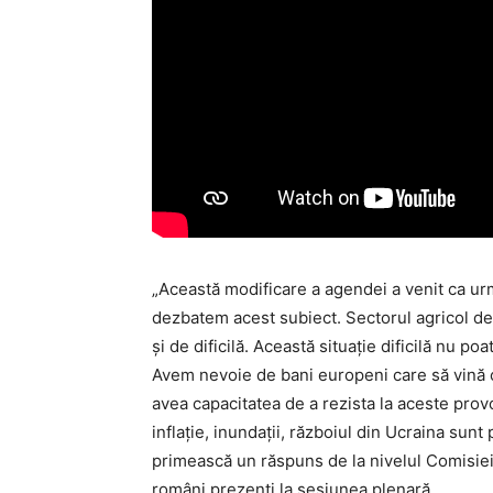
„Această modificare a agendei a venit ca urm
dezbatem acest subiect. Sectorul agricol de 
și de dificilă. Această situație dificilă nu p
Avem nevoie de bani europeni care să vină că
avea capacitatea de a rezista la aceste prov
inflație, inundații, războiul din Ucraina sunt 
primească un răspuns de la nivelul Comisiei E
români prezenți la sesiunea plenară.