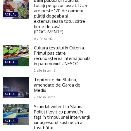
Banii publici din Slatina,
tocaţi pe gazon uscat: DUS
are peste 120 de oameni
ACTUAL
plătiţi degeaba şi
externalizează totul către
firme de casă
(DOCUMENTE)
o zi în urmă
Cultura țestului în Oltenia.
Primul pas către
recunoașterea internațională
ACTUAL
în patrimoniul UNESCO
2 zile în urmă
Topitoriile din Slatina,
amendate de Garda de
Mediu
ACTUAL
2 zile în urmă
Scandal violent la Slatina:
Polițist lovit cu pumnul în
față în timpul unei intervenții,
ACTUAL
iar agresorul susține că a
fost bătut