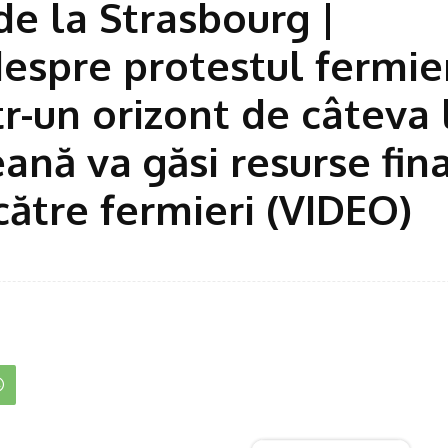
 la Strasbourg |
espre protestul fermier
tr-un orizont de câteva 
ană va găsi resurse fin
 către fermieri (VIDEO)