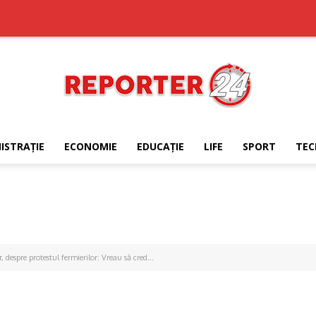
ISTRAŢIE
ECONOMIE
EDUCAŢIE
LIFE
SPORT
TEC
REPORTER24
pre protestul fermierilor: Vreau să cred...