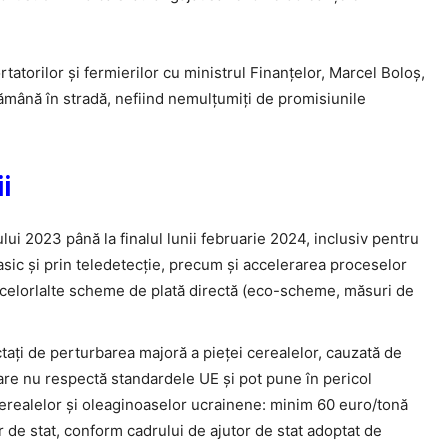
tatorilor și fermierilor cu ministrul Finanțelor, Marcel Boloș,
rămână în stradă, nefiind nemulțumiți de promisiunile
i
ui 2023 până la finalul lunii februarie 2024, inclusiv pentru
clasic şi prin teledetecţie, precum şi accelerarea proceselor
 celorlalte scheme de plată directă (eco-scheme, măsuri de
taţi de perturbarea majoră a pieţei cerealelor, cauzată de
care nu respectă standardele UE şi pot pune în pericol
 cerealelor şi oleaginoaselor ucrainene: minim 60 euro/tonă
r de stat, conform cadrului de ajutor de stat adoptat de