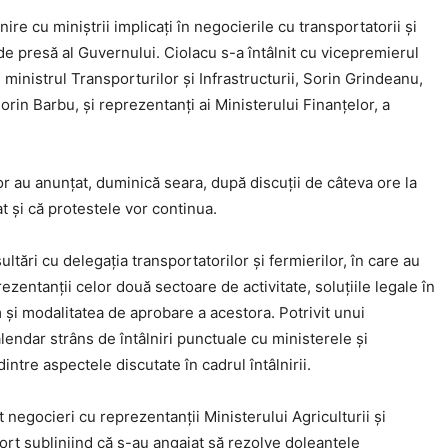
nire cu miniștrii implicați în negocierile cu transportatorii și
de presă al Guvernului. Ciolacu s-a întâlnit cu vicepremierul
 ministrul Transporturilor şi Infrastructurii, Sorin Grindeanu,
Florin Barbu, şi reprezentanţi ai Ministerului Finanţelor, a
or au anunțat, duminică seara, după discuții de câteva ore la
t și că protestele vor continua.
ltări cu delegaţia transportatorilor şi fermierilor, în care au
zentanţii celor două sectoare de activitate, soluţiile legale în
şi modalitatea de aprobare a acestora. Potrivit unui
alendar strâns de întâlniri punctuale cu ministerele şi
 dintre aspectele discutate în cadrul întâlnirii.
 negocieri cu reprezentanții Ministerului Agriculturii și
sort subliniind că s-au angajat să rezolve doleanțele