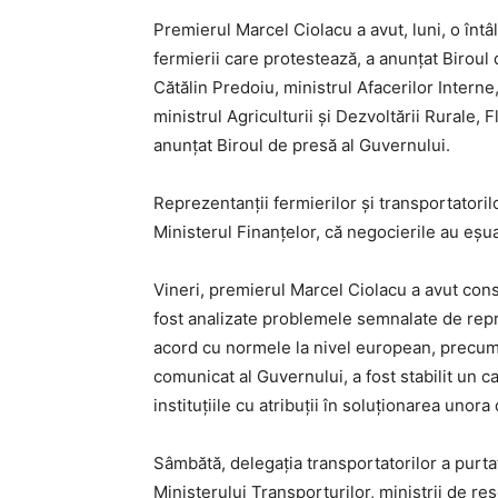
Premierul Marcel Ciolacu a avut, luni, o întâl
fermierii care protestează, a anunţat Biroul 
Cătălin Predoiu, ministrul Afacerilor Interne,
ministrul Agriculturii şi Dezvoltării Rurale, 
anunţat Biroul de presă al Guvernului.
Reprezentanții fermierilor și transportatoril
Ministerul Finanțelor, că negocierile au eșua
Vineri, premierul Marcel Ciolacu a avut consu
fost analizate problemele semnalate de repre
acord cu normele la nivel european, precum 
comunicat al Guvernului, a fost stabilit un c
instituţiile cu atribuţii în soluţionarea unora
Sâmbătă, delegația transportatorilor a purtat
Ministerului Transporturilor, miniștrii de re