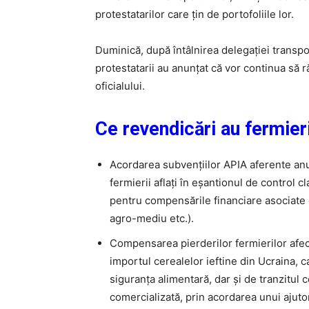
protestatarilor care țin de portofoliile lor.
Duminică, după întâlnirea delegației transpor
protestatarii au anunțat că vor continua să 
oficialului.
Ce revendicări au fermieri
Acordarea subvenţiilor APIA aferente anul
fermierii aflaţi în eşantionul de control 
pentru compensările financiare asociate
agro-mediu etc.).
Compensarea pierderilor fermierilor afec
importul cerealelor ieftine din Ucraina, 
siguranţa alimentară, dar şi de tranzitul
comercializată, prin acordarea unui ajuto