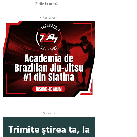
2 zile în urmă
- Partener -
- Ştirea ta -