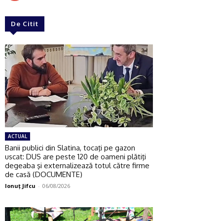
De Citit
ACTUAL
Banii publici din Slatina, tocaţi pe gazon
uscat: DUS are peste 120 de oameni plătiţi
degeaba şi externalizează totul către firme
de casă (DOCUMENTE)
Ionuţ Jifcu
-
06/08/2026