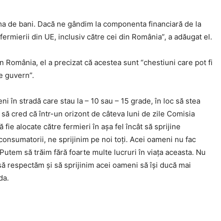
ma de bani. Dacă ne gândim la componenta financiară de la
fermierii din UE, inclusiv către cei din România”, a adăugat el.
n România, el a precizat că acestea sunt “chestiuni care pot fi
de guvern”.
 în stradă care stau la – 10 sau – 15 grade, în loc să stea
să cred că într-un orizont de câteva luni de zile Comisia
fie alocate către fermieri în așa fel încât să sprijine
im consumatorii, ne sprijinim pe noi toți. Acei oameni nu fac
utem să trăim fără foarte multe lucruri în viața aceasta. Nu
ă respectăm și să sprijinim acei oameni să își ducă mai
da.