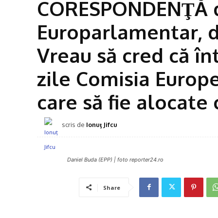
CORESPONDENŢĂ de
Europarlamentar, d
Vreau să cred că în
zile Comisia Europe
care să fie alocate
scris de
Ionuţ Jifcu
Daniel Buda (EPP) | foto reporter24.ro
Share