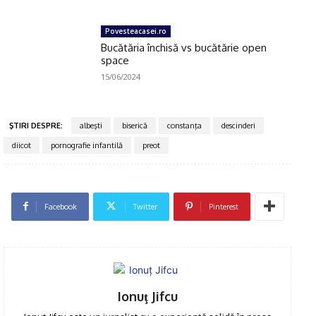
Povesteacasei.ro
Bucătăria închisă vs bucătărie open
space
15/06/2024
ŞTIRI DESPRE:
albeşti
biserică
constanţa
descinderi
diicot
pornografie infantilă
preot
Facebook
Twitter
Pinterest
Click pe imagine
Ionuţ Jifcu