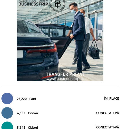
ÎMI PLACE
25,220
Fani
CONECTAȚI-VĂ
6,503
Cititori
CONECTAȚI-VĂ
5,245
Cititori