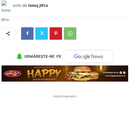
scris de
Ionuţ Jifcu
- Advertisement -