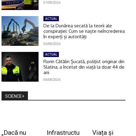
07/08/2026
ACTUAL
De la Dunărea secată la teorii ale
conspirației: Cum se naște neîncrederea
în experți și autorități
06/08/2026
ACTUAL
Florin Cătălin Șucată, poliţist originar din
Slatina, a încetat din viață la doar 44 de
ani
06/08/2026
SCIENCE+
„Dacă nu
Infrastructu
Viața și