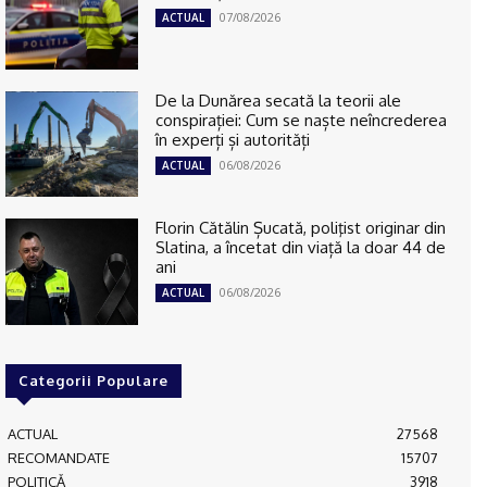
07/08/2026
ACTUAL
De la Dunărea secată la teorii ale
conspirației: Cum se naște neîncrederea
în experți și autorități
06/08/2026
ACTUAL
Florin Cătălin Șucată, poliţist originar din
Slatina, a încetat din viață la doar 44 de
ani
06/08/2026
ACTUAL
Categorii Populare
ACTUAL
27568
RECOMANDATE
15707
POLITICĂ
3918