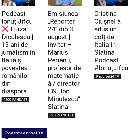
Podcast
Emisiunea
Cristina
Ionuţ Jifcu
„Reporter
Ciuşnel a
Luiza
24“ din 3
adus un
Diculescu |
august |
colț de
13 ani de
Invitat –
Italia în
jurnalism în
Marius
Slatina |
Italia și
Perianu,
Podcast
povestea
profesor de
#IonuţJifcu
românilor
matematic
Reporter24 TV
din
ă / director
diaspora
CN „Ion
Minulescu“
RECOMANDATE
Slatina
RECOMANDATE
Povesteacasei.ro