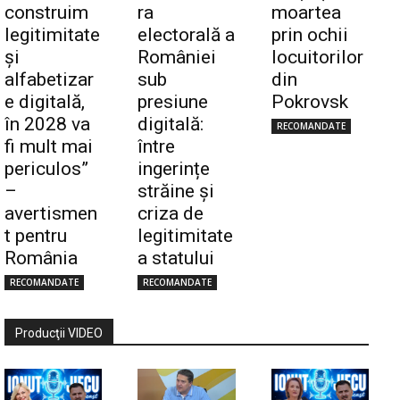
construim
ra
moartea
legitimitate
electorală a
prin ochii
și
României
locuitorilor
alfabetizar
sub
din
e digitală,
presiune
Pokrovsk
în 2028 va
digitală:
RECOMANDATE
fi mult mai
între
periculos”
ingerințe
–
străine și
avertismen
criza de
t pentru
legitimitate
România
a statului
RECOMANDATE
RECOMANDATE
Producţii VIDEO