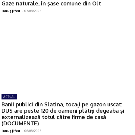
Gaze naturale, în şase comune din Olt
Ionuţ Jifcu
-
07/08/2026
ACTUAL
Banii publici din Slatina, tocaţi pe gazon uscat:
DUS are peste 120 de oameni plătiţi degeaba şi
externalizează totul către firme de casă
(DOCUMENTE)
Ionuţ Jifcu
-
06/08/2026