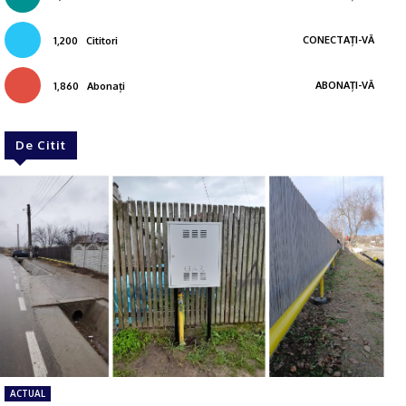
CONECTAȚI-VĂ
1,200
Cititori
ABONAȚI-VĂ
1,860
Abonați
De Citit
ACTUAL