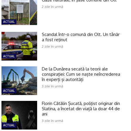
2 zile în urmă
ACTUAL
Scandal într-o comună din Olt. Un tânăr
a fost reţinut
2 zile în urmă
ACTUAL
De la Dunărea secată la teorii ale
conspirației: Cum se naște neîncrederea
în experți și autorități
3 zile în urmă
ACTUAL
Florin Cătălin Șucată, poliţist originar din
Slatina, a încetat din viață la doar 44 de
ani
3 zile în urmă
ACTUAL