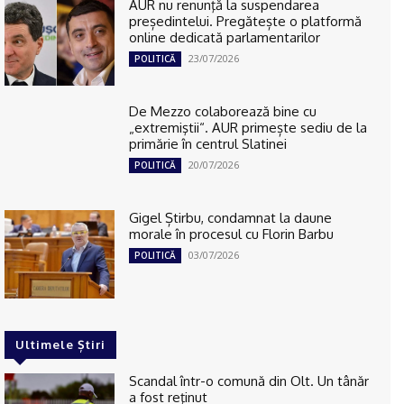
AUR nu renunţă la suspendarea
președintelui. Pregătește o platformă
online dedicată parlamentarilor
23/07/2026
POLITICĂ
De Mezzo colaborează bine cu
„extremiştii“. AUR primește sediu de la
primărie în centrul Slatinei
20/07/2026
POLITICĂ
Gigel Știrbu, condamnat la daune
morale în procesul cu Florin Barbu
03/07/2026
POLITICĂ
Ultimele Știri
Scandal într-o comună din Olt. Un tânăr
a fost reţinut