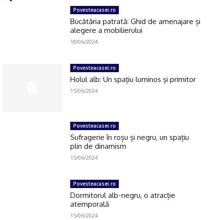
Povesteacasei.ro
Bucătăria patrată: Ghid de amenajare și
alegere a mobilierului
18/06/2024
Povesteacasei.ro
Holul alb: Un spațiu luminos și primitor
15/06/2024
Povesteacasei.ro
Sufragerie în roșu și negru, un spațiu
plin de dinamism
15/06/2024
Povesteacasei.ro
Dormitorul alb-negru, o atracție
atemporală
15/06/2024