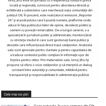
Ionuț Jifcu este un jurnalist cu o experiență solidă în presa
locală și regională, cunoscut pentru abordarea directă și
echilibrată a subiectelor care marchează viața comunității din
județul Olt. În prezent, este realizatorul emisiunii „Reporter
24” și al podcastului care îi poartă numele, platforme unde
aduce în fața publicului lideri de opinie, decidenți politici și
oameni cu povești remarcabile. De-a lungul carierei, s-a
specializat în jurnalism politic și administrativ, monitorizând
cu strictețe modul în care sunt gestionați banii publici și
deciziile care influențează direct traiul cetățenilor. Analizele
sale sunt apreciate pentru claritate și pentru capacitatea de
a traduce contextul politic complex în informații ușor de
înțeles pentru cititor. Prin materialele sale, Ionuț Jifcu își
propune să ofere o voce cetățenilor și să mențină un dialog
constant între autorități și comunitate, militând pentru
transparență și responsabilitate în administrația publică.
Cele mai noi ştiri
Gaze naturale, în şase comune din Olt