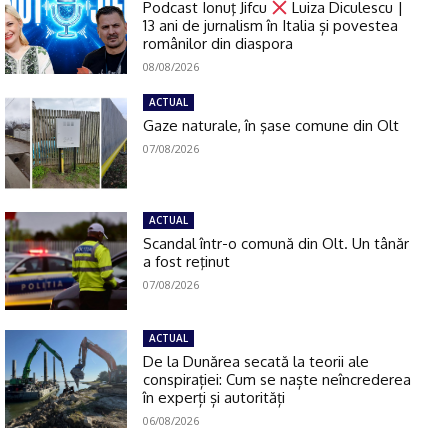
Podcast Ionuţ Jifcu
Luiza Diculescu |
13 ani de jurnalism în Italia și povestea
românilor din diaspora
08/08/2026
ACTUAL
Gaze naturale, în şase comune din Olt
07/08/2026
ACTUAL
Scandal într-o comună din Olt. Un tânăr
a fost reţinut
07/08/2026
ACTUAL
De la Dunărea secată la teorii ale
conspirației: Cum se naște neîncrederea
în experți și autorități
06/08/2026