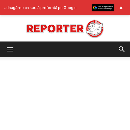
×
adaugă-ne ca sursă preferată pe Google
REPORTER24