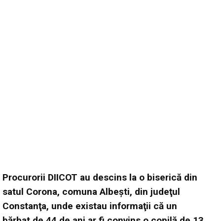
Procurorii DIICOT au descins la o biserică din
satul Corona, comuna Albeşti, din judeţul
Constanţa, unde existau informaţii că un
bărbat de 44 de ani ar fi convins o copilă de 13