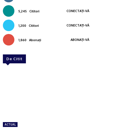
CONECTAȚI-VĂ
5,245
Cititori
CONECTAȚI-VĂ
1,200
Cititori
ABONAȚI-VĂ
1,860
Abonați
De Citit
ACTUAL