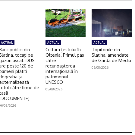
ACTUAL
ACTUAL
ACTUAL
Banii publici din
Cultura țestului în
Topitoriile din
Slatina, tocaţi pe
Oltenia. Primul pas
Slatina, amendate
gazon uscat: DUS
către
de Garda de Mediu
are peste 120 de
recunoașterea
05/08/2026
oameni plătiţi
internațională în
degeaba şi
patrimoniul
externalizează
UNESCO
totul către firme de
05/08/2026
casă
(DOCUMENTE)
06/08/2026