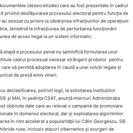
n documentele (desecretizate) care au fost prezentate în cadrul
 privind desfășurarea procesului electoral pentru funcția de
u sesizat cu privire la săvârșirea infracțiunilor de operațiuni
ice, tentativă la infracțiunea de perturbarea funcționării
țiunea de acces ilegal la un sistem informatic.
stă etapă a procesului penal nu semnifică formularea unor
stituie cadrul procesual necesar strângerii probelor pentru
t care să permită adoptarea în cauză a unei soluții legale și
unicat de presă emis vineri.
Click pe imagine
declasificarea, potrivit legii, la solicitarea instituţiilor
 SIE şi MAI, în şedinţa CSAT, anunţă miercuri Administraţia
fost obţinute date care au relevat o campanie de promovare
ţionale în domeniul electoral, dar şi exploatarea algoritmilor
rea în ritm accelerat a popularităţii lui Călin Georgescu. SIE
hibride ruse, inclusiv atacuri cibernetice şi scurgeri de