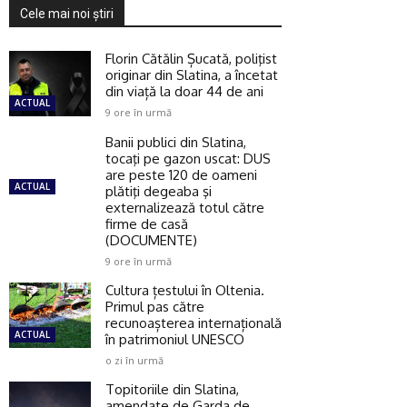
Cele mai noi ştiri
Florin Cătălin Șucată, poliţist
originar din Slatina, a încetat
din viață la doar 44 de ani
ACTUAL
9 ore în urmă
Banii publici din Slatina,
tocaţi pe gazon uscat: DUS
are peste 120 de oameni
ACTUAL
plătiţi degeaba şi
externalizează totul către
firme de casă
(DOCUMENTE)
9 ore în urmă
Cultura țestului în Oltenia.
Primul pas către
recunoașterea internațională
ACTUAL
în patrimoniul UNESCO
o zi în urmă
Topitoriile din Slatina,
amendate de Garda de