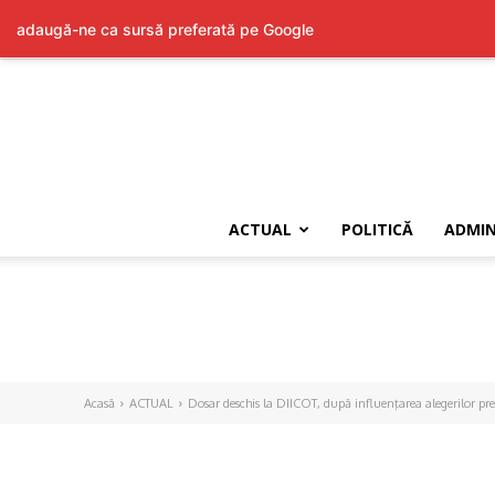
adaugă-ne ca sursă preferată pe Google
ACTUAL
POLITICĂ
ADMIN
Acasă
ACTUAL
Dosar deschis la DIICOT, după influenţarea alegerilor pre