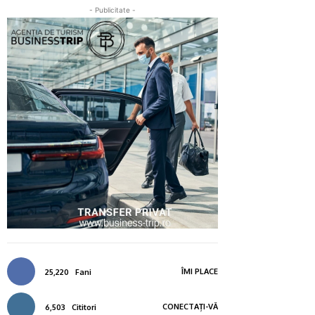
- Publicitate -
ÎMI PLACE
25,220
Fani
CONECTAȚI-VĂ
6,503
Cititori