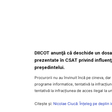
DIICOT anunţă că deschide un dosar
prezentate în CSAT privind influenţ
preşedintelui.
Procurorii nu au învinuit încă pe cineva, dar
programe informatice, tentativă la infracțiu
tentativă la infracțiunea de acces ilegal la u
Citeşte şi:
Nicolae Ciucă: Înțeleg pe deplin i