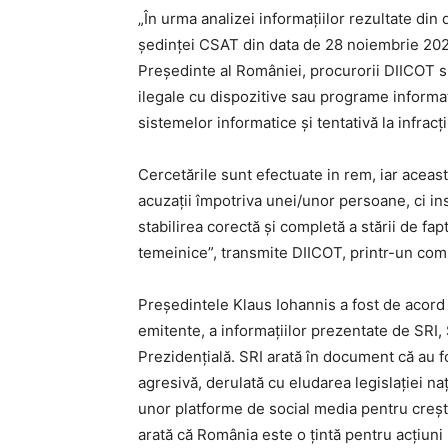
„În urma analizei informațiilor rezultate di
ședinței CSAT din data de 28 noiembrie 2024
Președinte al României, procurorii DIICOT s-a
ilegale cu dispozitive sau programe informat
sistemelor informatice și tentativă la infrac
Cercetările sunt efectuate in rem, iar acea
acuzații împotriva unei/unor persoane, ci in
stabilirea corectă și completă a stării de fap
temeinice”, transmite DIICOT, printr-un com
Preşedintele Klaus Iohannis a fost de acord cu 
emitente, a informaţiilor prezentate de SRI,
Prezidenţială. SRI arată în document că au 
agresivă, derulată cu eludarea legislaţiei na
unor platforme de social media pentru creşte
arată că România este o ţintă pentru acţiuni 