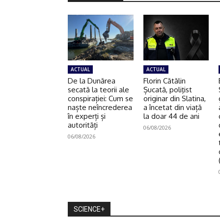
ACTUAL
ACTUAL
De la Dunărea
Florin Cătălin
secată la teorii ale
Șucată, poliţist
conspirației: Cum se
originar din Slatina,
naște neîncrederea
a încetat din viață
în experți și
la doar 44 de ani
autorități
06/08/2026
06/08/2026
SCIENCE+