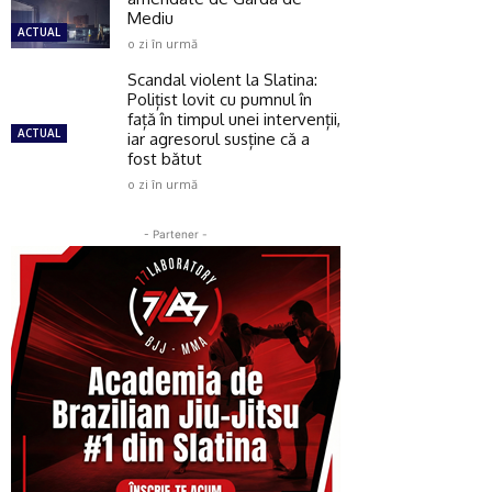
Mediu
ACTUAL
o zi în urmă
Scandal violent la Slatina:
Polițist lovit cu pumnul în
față în timpul unei intervenții,
ACTUAL
iar agresorul susține că a
fost bătut
o zi în urmă
- Partener -