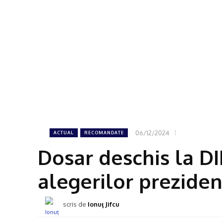
06/12/2024
ACTUAL
RECOMANDATE
Dosar deschis la DI
alegerilor preziden
scris de
Ionuţ Jifcu