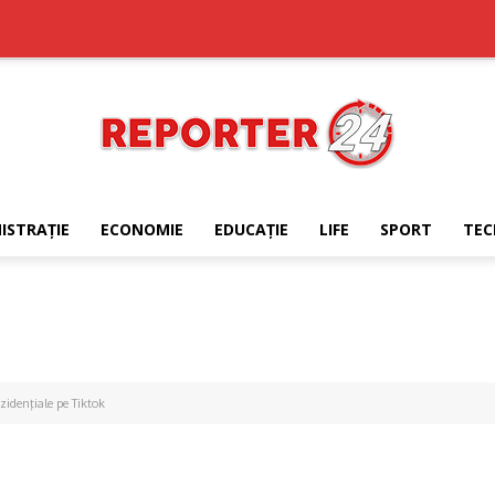
ISTRAŢIE
ECONOMIE
EDUCAŢIE
LIFE
SPORT
TEC
REPORTER24
zidenţiale pe Tiktok