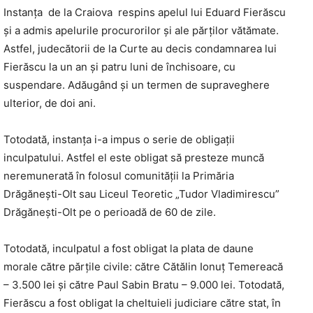
Instanţa de la Craiova respins apelul lui Eduard Fierăscu
şi a admis apelurile procurorilor şi ale părţilor vătămate.
Astfel, judecătorii de la Curte au decis condamnarea lui
Fierăscu la un an şi patru luni de închisoare, cu
suspendare. Adăugând şi un termen de supraveghere
ulterior, de doi ani.
Totodată, instanţa i-a impus o serie de obligații
inculpatului. Astfel el este obligat să presteze muncă
neremunerată în folosul comunității la Primăria
Drăgănești-Olt sau Liceul Teoretic „Tudor Vladimirescu”
Drăgănești-Olt pe o perioadă de 60 de zile.
Totodată, inculpatul a fost obligat la plata de daune
morale către părțile civile: către Cătălin Ionuț Temereacă
– 3.500 lei şi către Paul Sabin Bratu – 9.000 lei. Totodată,
Fierăscu a fost obligat la cheltuieli judiciare către stat, în