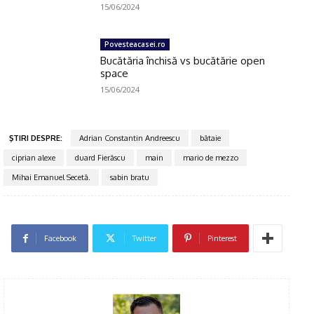
15/06/2024
Povesteacasei.ro
Bucătăria închisă vs bucătărie open
space
15/06/2024
ŞTIRI DESPRE:
Adrian Constantin Andreescu
bătaie
ciprian alexe
duard Fierăscu
main
mario de mezzo
Mihai Emanuel Secetă.
sabin bratu
Facebook
Twitter
Pinterest