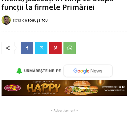
funcții la firmele Primăriei
scris de
Ionuţ Jifcu
- Advertisement -