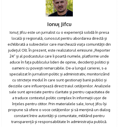
Ionuţ Jifcu
Ionuț Jifcu este un jurnalist cu o experiență solidă în presa
locală și regională, cunoscut pentru abordarea directă și
echilibrată a subiectelor care marchează viața comunității din
județul Olt. În prezent, este realizatorul emisiunii „Reporter
24” și al podcastului care îi poartă numele, platforme unde
aduce în fața publicului lideri de opinie, decidenți politici și
oameni cu povești remarcabile. De-a lungul carierei, s-a
specializat în jurnalism politic și administrativ, monitorizând
cu strictețe modul în care sunt gestionați banii publici și
deciziile care influențează direct traiul cetățenilor. Analizele
sale sunt apreciate pentru claritate și pentru capacitatea de
a traduce contextul politic complex în informații ușor de
înțeles pentru cititor. Prin materialele sale, Ionuț Jifcu își
propune să ofere o voce cetățenilor și să mențină un dialog
constant între autorități și comunitate, militând pentru
transparență și responsabilitate în administrația publică.