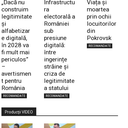
„Dacă nu
Infrastructu
Viața și
construim
ra
moartea
legitimitate
electorală a
prin ochii
și
României
locuitorilor
alfabetizar
sub
din
e digitală,
presiune
Pokrovsk
în 2028 va
digitală:
RECOMANDATE
fi mult mai
între
periculos”
ingerințe
–
străine și
avertismen
criza de
t pentru
legitimitate
România
a statului
RECOMANDATE
RECOMANDATE
Producţii VIDEO