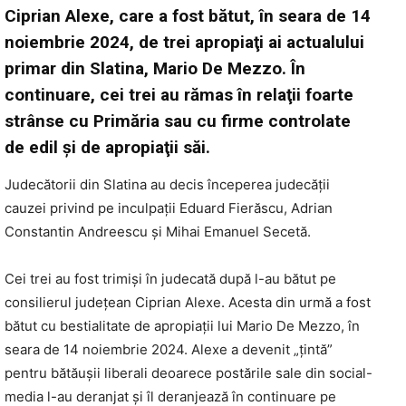
Ciprian Alexe, care a fost bătut, în seara de 14
noiembrie 2024, de trei apropiaţi ai actualului
primar din Slatina, Mario De Mezzo. În
continuare, cei trei au rămas în relaţii foarte
strânse cu Primăria sau cu firme controlate
de edil şi de apropiaţii săi.
Judecătorii din Slatina au decis începerea judecăţii
cauzei privind pe inculpaţii Eduard Fierăscu, Adrian
Constantin Andreescu şi Mihai Emanuel Secetă.
Cei trei au fost trimişi în judecată după l-au bătut pe
consilierul judeţean Ciprian Alexe. Acesta din urmă a fost
bătut cu bestialitate de apropiaţii lui Mario De Mezzo, în
seara de 14 noiembrie 2024. Alexe a devenit „ţintă”
pentru bătăuşii liberali deoarece postările sale din social-
media l-au deranjat şi îl deranjează în continuare pe