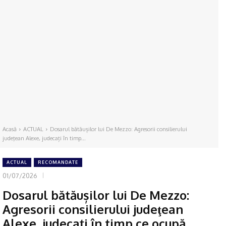
Acasă
ACTUAL
Dosarul bătăușilor lui De Mezzo: Agresorii consilierului
judeţean Alexe, judecați în timp...
ACTUAL
RECOMANDATE
01/07/2026
Dosarul bătăușilor lui De Mezzo:
Agresorii consilierului judeţean
Alexe, judecați în timp ce ocupă