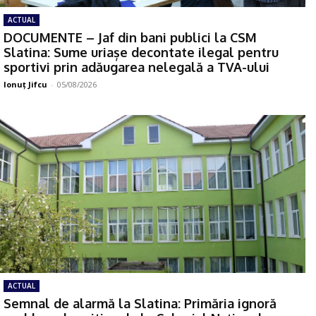
ACTUAL
DOCUMENTE – Jaf din bani publici la CSM
Slatina: Sume uriașe decontate ilegal pentru
sportivi prin adăugarea nelegală a TVA-ului
Ionuţ Jifcu
-
05/08/2026
ACTUAL
Semnal de alarmă la Slatina: Primăria ignoră