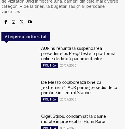
de vizitatori unici în fiecare lună, oameni din cele mai diverse
categorii – de la tineri, la bugetari sau chiar persoane
vârstnice.
Alegerea editorului
AUR nu renunţă la suspendarea
președintelui. Pregătește o platformă
online dedicată parlamentarilor
23/07/2026
POLITICĂ
De Mezzo colaborează bine cu
„extremiştii“. AUR primește sediu de la
primărie în centrul Slatinei
20/07/2026
POLITICĂ
Gigel Știrbu, condamnat la daune
morale în procesul cu Florin Barbu
03/07/2026
POLITICĂ