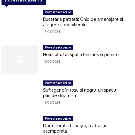
Click pe imagine
Povesteacasei.ro
Bucătăria patrată: Ghid de amenajare și
alegere a mobilierului
18/06/2024
Povesteacasei.ro
Holul alb: Un spațiu luminos și primitor
15/06/2024
Povesteacasei.ro
Sufragerie în roșu și negru, un spațiu
plin de dinamism
15/06/2024
Povesteacasei.ro
Dormitorul alb-negru, o atracție
atemporală