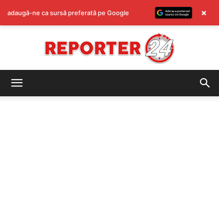
×
adaugă-ne ca sursă preferată pe Google
REPORTER24