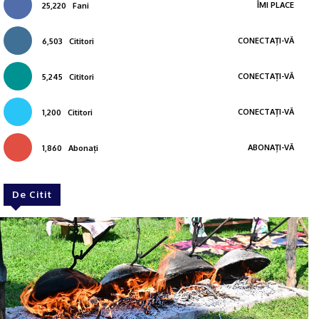
ÎMI PLACE
25,220
Fani
CONECTAȚI-VĂ
6,503
Cititori
CONECTAȚI-VĂ
5,245
Cititori
CONECTAȚI-VĂ
1,200
Cititori
ABONAȚI-VĂ
1,860
Abonați
De Citit