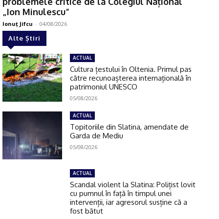
problemele critice de la Colegiul Național
„Ion Minulescu”
Ionuţ Jifcu
-
04/08/2026
Alte Știri
ACTUAL
Cultura țestului în Oltenia. Primul pas
către recunoașterea internațională în
patrimoniul UNESCO
05/08/2026
ACTUAL
Topitoriile din Slatina, amendate de
Garda de Mediu
05/08/2026
ACTUAL
Scandal violent la Slatina: Polițist lovit
cu pumnul în față în timpul unei
intervenții, iar agresorul susține că a
fost bătut