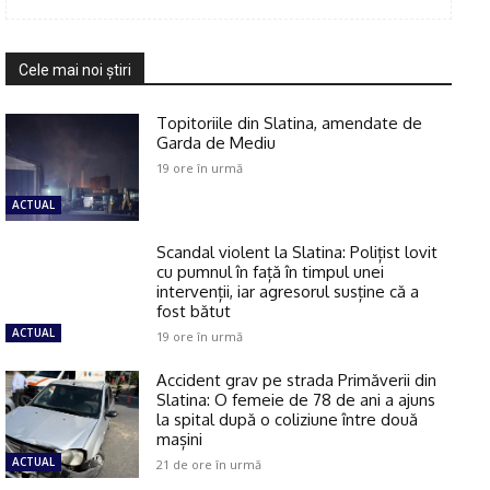
Cele mai noi ştiri
Topitoriile din Slatina, amendate de
Garda de Mediu
19 ore în urmă
ACTUAL
Scandal violent la Slatina: Polițist lovit
cu pumnul în față în timpul unei
intervenții, iar agresorul susține că a
fost bătut
ACTUAL
19 ore în urmă
Accident grav pe strada Primăverii din
Slatina: O femeie de 78 de ani a ajuns
la spital după o coliziune între două
mașini
ACTUAL
21 de ore în urmă