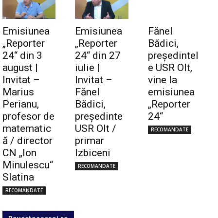
Emisiunea
Emisiunea
Fănel
„Reporter
„Reporter
Bădici,
24“ din 3
24“ din 27
preşedintel
august |
iulie |
e USR Olt,
Invitat –
Invitat –
vine la
Marius
Fănel
emisiunea
Perianu,
Bădici,
„Reporter
profesor de
preşedinte
24“
matematic
USR Olt /
RECOMANDATE
ă / director
primar
CN „Ion
Izbiceni
Minulescu“
RECOMANDATE
Slatina
RECOMANDATE
Povesteacasei.ro