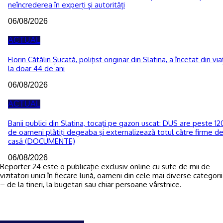
neîncrederea în experți și autorități
06/08/2026
ACTUAL
Florin Cătălin Șucată, poliţist originar din Slatina, a încetat din via
la doar 44 de ani
06/08/2026
ACTUAL
Banii publici din Slatina, tocaţi pe gazon uscat: DUS are peste 12
de oameni plătiţi degeaba şi externalizează totul către firme d
casă (DOCUMENTE)
06/08/2026
Reporter 24 este o publicaţie exclusiv online cu sute de mii de
vizitatori unici în fiecare lună, oameni din cele mai diverse categorii
– de la tineri, la bugetari sau chiar persoane vârstnice.