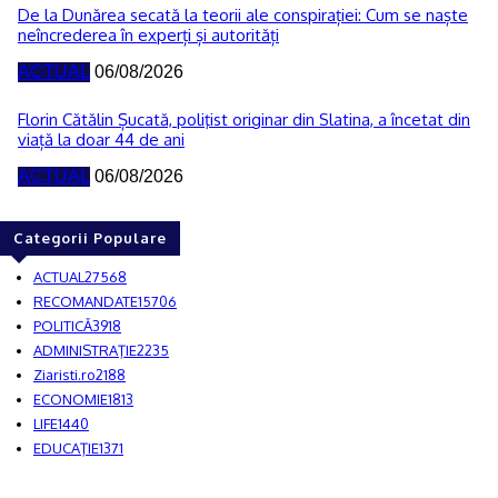
De la Dunărea secată la teorii ale conspirației: Cum se naște
neîncrederea în experți și autorități
ACTUAL
06/08/2026
Florin Cătălin Șucată, poliţist originar din Slatina, a încetat din
viață la doar 44 de ani
ACTUAL
06/08/2026
Categorii Populare
ACTUAL
27568
RECOMANDATE
15706
POLITICĂ
3918
ADMINISTRAŢIE
2235
Ziaristi.ro
2188
ECONOMIE
1813
LIFE
1440
EDUCAŢIE
1371