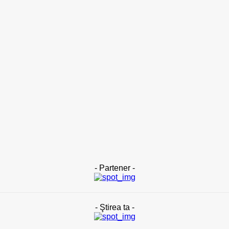
2 zile în urmă
ACTUAL
Banii publici din Slatina, tocaţi pe gazon uscat: DUS are peste
120 de oameni plătiţi degeaba şi externalizează totul către
firme de casă (DOCUMENTE)
2 zile în urmă
ACTUAL
Cultura țestului în Oltenia. Primul pas către recunoașterea
internațională în patrimoniul UNESCO
2 zile în urmă
- Partener -
- Ştirea ta -