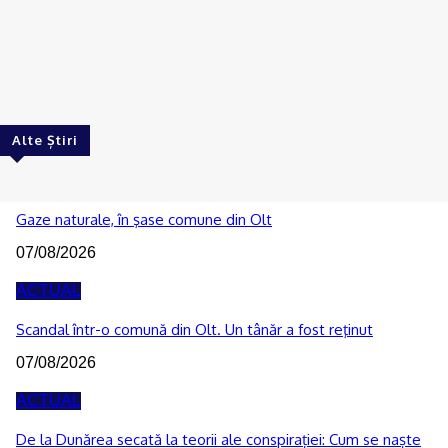
Cultura țestului în Oltenia. Primul pas către
recunoașterea internațională în patrimoniul
UNESCO
Ionuţ Jifcu
-
05/08/2026
Alte Știri
ACTUAL
Gaze naturale, în şase comune din Olt
07/08/2026
ACTUAL
Scandal într-o comună din Olt. Un tânăr a fost reţinut
07/08/2026
ACTUAL
De la Dunărea secată la teorii ale conspirației: Cum se naște