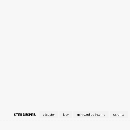
Holul alb: Un spațiu luminos și primitor
15/06/2024
Povesteacasei.ro
Sufragerie în roșu și negru, un spațiu plin de dinamism
15/06/2024
Povesteacasei.ro
Dormitorul alb-negru, o atracție atemporală
15/06/2024
Povesteacasei.ro
Bucătăria închisă vs bucătărie open space
15/06/2024
ŞTIRI DESPRE:
elicopter
kiev
ministrul de interne
ucraina