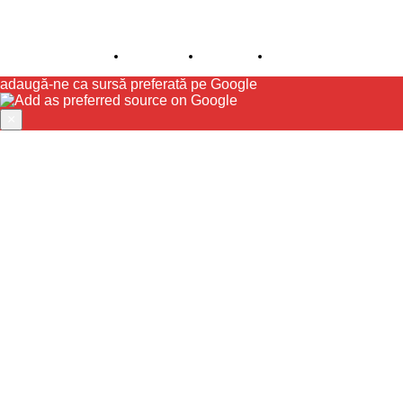
© JFK Media & More SRL. Toate drepturile rezervate.
Despre noi
Publicitate
Contact
adaugă-ne ca sursă preferată pe Google
×