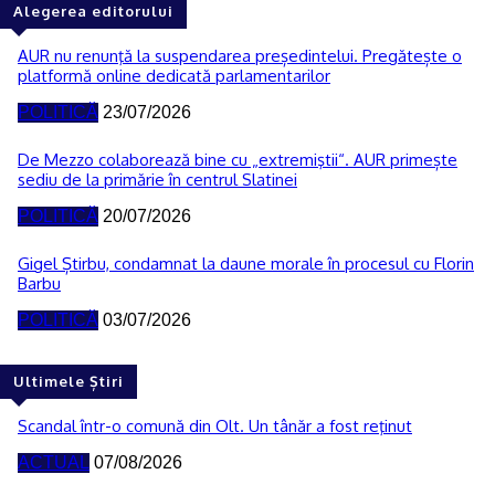
Alegerea editorului
AUR nu renunţă la suspendarea președintelui. Pregătește o
platformă online dedicată parlamentarilor
POLITICĂ
23/07/2026
De Mezzo colaborează bine cu „extremiştii“. AUR primește
sediu de la primărie în centrul Slatinei
POLITICĂ
20/07/2026
Gigel Știrbu, condamnat la daune morale în procesul cu Florin
Barbu
POLITICĂ
03/07/2026
Ultimele Știri
Scandal într-o comună din Olt. Un tânăr a fost reţinut
ACTUAL
07/08/2026