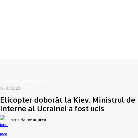
Acasă
ACTUAL
Elicopter doborât la Kiev. Ministrul de interne al Ucrainei a fost ucis
ACTUAL
RECOMANDATE
18/01/2023
Elicopter doborât la Kiev. Ministrul de
interne al Ucrainei a fost ucis
scris de
Ionuţ Jifcu