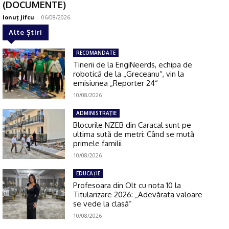
(DOCUMENTE)
Ionuţ Jifcu
-
06/08/2026
Alte Știri
RECOMANDATE
Tinerii de la EngiNeerds, echipa de
robotică de la „Greceanu“, vin la
emisiunea „Reporter 24“
10/08/2026
ADMINISTRAŢIE
Blocurile NZEB din Caracal sunt pe
ultima sută de metri: Când se mută
primele familii
10/08/2026
EDUCAŢIE
Profesoara din Olt cu nota 10 la
Titularizare 2026: „Adevărata valoare
se vede la clasă”
10/08/2026