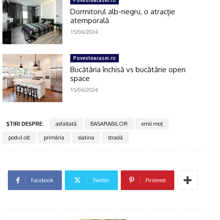
Povesteacasei.ro
Dormitorul alb-negru, o atracție
atemporală
15/06/2024
Povesteacasei.ro
Bucătăria închisă vs bucătărie open
space
15/06/2024
ŞTIRI DESPRE:
asfaltată
BASARABILOR
emil moţ
podul olt
primăria
slatina
stradă
Facebook
Twitter
Pinterest