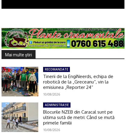
Mai multe ştiri
RECOMANDATE
Tinerii de la EngiNeerds, echipa de
robotică de la „Greceanu“, vin la
emisiunea „Reporter 24“
10/08/2026
ADMINISTRAŢIE
Blocurile NZEB din Caracal sunt pe
ultima sută de metri: Când se mută
primele familii
10/08/2026