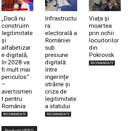
„Dacă nu
Infrastructu
Viața și
construim
ra
moartea
legitimitate
electorală a
prin ochii
și
României
locuitorilor
alfabetizar
sub
din
e digitală,
presiune
Pokrovsk
în 2028 va
digitală:
RECOMANDATE
fi mult mai
între
periculos”
ingerințe
–
străine și
avertismen
criza de
t pentru
legitimitate
România
a statului
RECOMANDATE
RECOMANDATE
Producţii VIDEO