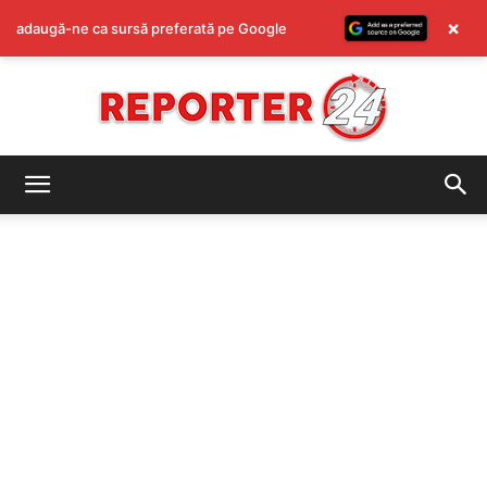
×
adaugă-ne ca sursă preferată pe Google
REPORTER24