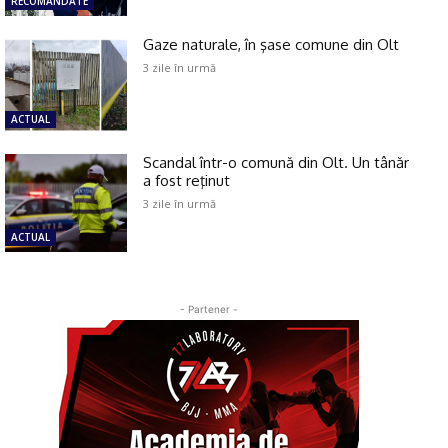
RECOMANDATE
Gaze naturale, în şase comune din Olt
3 zile în urmă
ACTUAL
Scandal într-o comună din Olt. Un tânăr
a fost reţinut
3 zile în urmă
ACTUAL
- Partener -