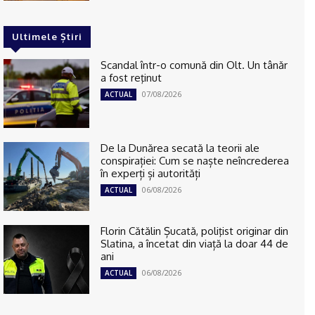
Ultimele Știri
Scandal într-o comună din Olt. Un tânăr
a fost reţinut
07/08/2026
ACTUAL
De la Dunărea secată la teorii ale
conspirației: Cum se naște neîncrederea
în experți și autorități
06/08/2026
ACTUAL
Florin Cătălin Șucată, poliţist originar din
Slatina, a încetat din viață la doar 44 de
ani
06/08/2026
ACTUAL