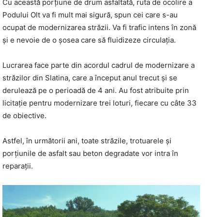
Cu această porțiune de drum asfaltată, ruta de ocolire a
Podului Olt va fi mult mai sigură, spun cei care s-au
ocupat de modernizarea străzii. Va fi trafic intens în zonă
și e nevoie de o șosea care să fluidizeze circulația.
Lucrarea face parte din acordul cadrul de modernizare a
străzilor din Slatina, care a început anul trecut și se
derulează pe o perioadă de 4 ani. Au fost atribuite prin
licitație pentru modernizare trei loturi, fiecare cu câte 33
de obiective.
Astfel, în următorii ani, toate străzile, trotuarele și
porțiunile de asfalt sau beton degradate vor intra în
reparații.