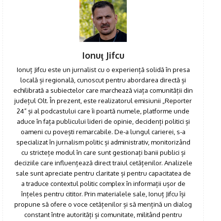
Click pe imagine
Ionuţ Jifcu
Ionuț Jifcu este un jurnalist cu o experiență solidă în presa
locală și regională, cunoscut pentru abordarea directă și
echilibrată a subiectelor care marchează viața comunității din
județul Olt. În prezent, este realizatorul emisiunii „Reporter
24” și al podcastului care îi poartă numele, platforme unde
aduce în fața publicului lideri de opinie, decidenți politici și
oameni cu povești remarcabile. De-a lungul carierei, s-a
specializat în jurnalism politic și administrativ, monitorizând
cu strictețe modul în care sunt gestionați banii publici și
deciziile care influențează direct traiul cetățenilor. Analizele
sale sunt apreciate pentru claritate și pentru capacitatea de
a traduce contextul politic complex în informații ușor de
înțeles pentru cititor. Prin materialele sale, Ionuț Jifcu își
propune să ofere o voce cetățenilor și să mențină un dialog
constant între autorități și comunitate, militând pentru