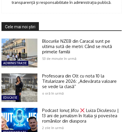
transparență și responsabilitate în administrația publică.
Cele mai noi ştiri
Blocurile NZEB din Caracal sunt pe
ultima sută de metri: Când se mută
primele familii
53 de minute în urmă
ADMINISTRAŢIE
Profesoara din Olt cu nota 10 la
Titularizare 2026: „Adevărata valoare
se vede la clasă”
o oră în urmă
EDUCAŢIE
Podcast Ionuţ Jifcu
Luiza Diculescu |
13 ani de jurnalism în Italia și povestea
românilor din diaspora
2 zile în urmă