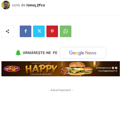
scris de
Ionuţ Jifcu
- Advertisement -