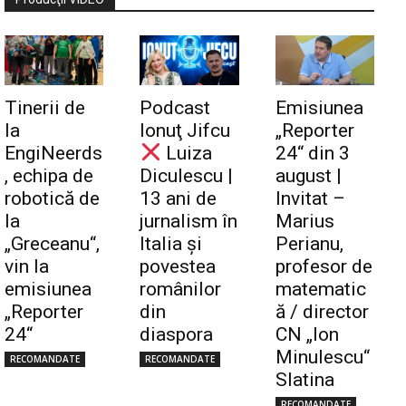
Tinerii de
Podcast
Emisiunea
la
Ionuţ Jifcu
„Reporter
EngiNeerds
Luiza
24“ din 3
, echipa de
Diculescu |
august |
robotică de
13 ani de
Invitat –
la
jurnalism în
Marius
„Greceanu“,
Italia și
Perianu,
vin la
povestea
profesor de
emisiunea
românilor
matematic
„Reporter
din
ă / director
24“
diaspora
CN „Ion
Minulescu“
RECOMANDATE
RECOMANDATE
Slatina
RECOMANDATE