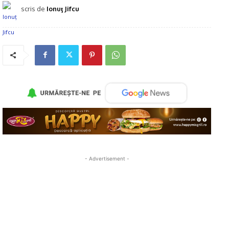
scris de
Ionuţ Jifcu
- Advertisement -