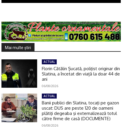
Mai multe ştiri
ACTUAL
Florin Cătălin Șucată, poliţist originar din
Slatina, a încetat din viață la doar 44 de
ani
06/08/2026
ACTUAL
Banii publici din Slatina, tocaţi pe gazon
uscat: DUS are peste 120 de oameni
plătiţi degeaba şi externalizează totul
către firme de casă (DOCUMENTE)
06/08/2026