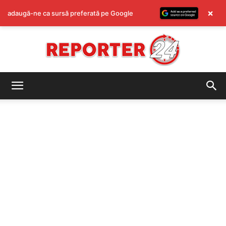
×
adaugă-ne ca sursă preferată pe Google
REPORTER24