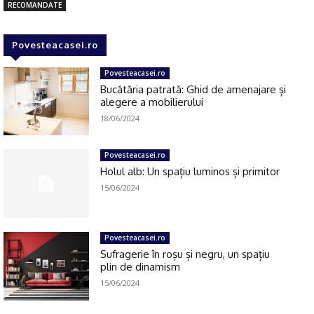
RECOMANDATE
Povesteacasei.ro
Povesteacasei.ro
Bucătăria patrată: Ghid de amenajare și
alegere a mobilierului
18/06/2024
Povesteacasei.ro
Holul alb: Un spațiu luminos și primitor
15/06/2024
Povesteacasei.ro
Sufragerie în roșu și negru, un spațiu
plin de dinamism
15/06/2024