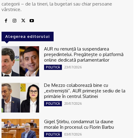
categorii – de la tineri, la bugetari sau chiar persoane
vârstnice.
Alegerea editorului
AUR nu renunţă la suspendarea
președintelui. Pregătește o platformă
online dedicată parlamentarilor
23/07/2026
POLITICĂ
De Mezzo colaborează bine cu
„extremiştii“. AUR primește sediu de la
primărie în centrul Slatinei
20/07/2026
POLITICĂ
Gigel Știrbu, condamnat la daune
morale în procesul cu Florin Barbu
03/07/2026
POLITICĂ