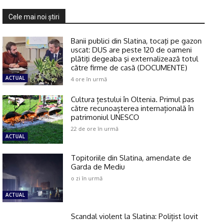
Cele mai noi ştiri
Banii publici din Slatina, tocaţi pe gazon
uscat: DUS are peste 120 de oameni
plătiţi degeaba şi externalizează totul
către firme de casă (DOCUMENTE)
ACTUAL
4 ore în urmă
Cultura țestului în Oltenia. Primul pas
către recunoașterea internațională în
patrimoniul UNESCO
22 de ore în urmă
ACTUAL
Topitoriile din Slatina, amendate de
Garda de Mediu
o zi în urmă
ACTUAL
Scandal violent la Slatina: Polițist lovit