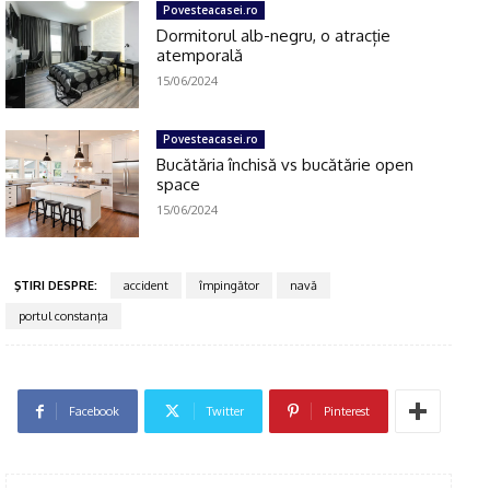
Povesteacasei.ro
Dormitorul alb-negru, o atracție
atemporală
15/06/2024
Povesteacasei.ro
Bucătăria închisă vs bucătărie open
space
15/06/2024
ŞTIRI DESPRE:
accident
împingător
navă
portul constanţa
Facebook
Twitter
Pinterest