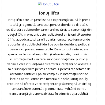
Ionuţ Jifcu
Ionuț Jifcu este un jurnalist cu o experiență solidă în presa
locală și regională, cunoscut pentru abordarea directă și
echilibrată a subiectelor care marchează viața comunității din
județul Olt. În prezent, este realizatorul emisiunii „Reporter
24” și al podcastului care îi poartă numele, platforme unde
aduce în fața publicului lideri de opinie, decidenți politici și
oameni cu povești remarcabile. De-a lungul carierei, s-a
specializat în jurnalism politic și administrativ, monitorizând
cu strictețe modul în care sunt gestionați banii publici și
Click pe imagine
deciziile care influențează direct traiul cetățenilor. Analizele
sale sunt apreciate pentru claritate și pentru capacitatea de
a traduce contextul politic complex în informații ușor de
înțeles pentru cititor. Prin materialele sale, Ionuț Jifcu își
propune să ofere o voce cetățenilor și să mențină un dialog
constant între autorități și comunitate, militând pentru
transparență și responsabilitate în administrația publică.