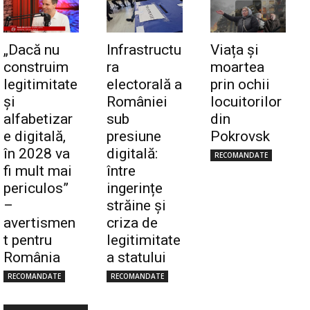
„Dacă nu
Infrastructu
Viața și
construim
ra
moartea
legitimitate
electorală a
prin ochii
și
României
locuitorilor
alfabetizar
sub
din
e digitală,
presiune
Pokrovsk
în 2028 va
digitală:
RECOMANDATE
fi mult mai
între
periculos”
ingerințe
–
străine și
avertismen
criza de
t pentru
legitimitate
România
a statului
RECOMANDATE
RECOMANDATE