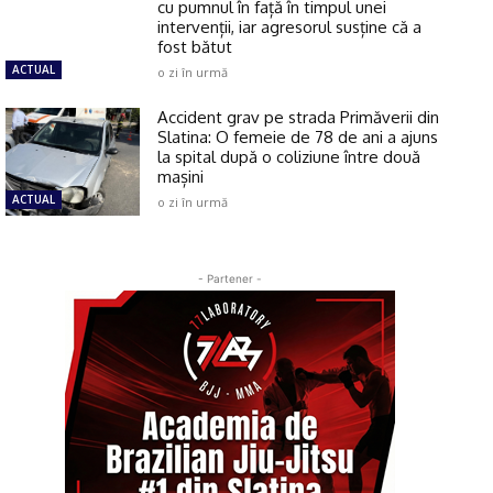
cu pumnul în față în timpul unei
intervenții, iar agresorul susține că a
fost bătut
ACTUAL
o zi în urmă
Accident grav pe strada Primăverii din
Slatina: O femeie de 78 de ani a ajuns
la spital după o coliziune între două
mașini
ACTUAL
o zi în urmă
- Partener -