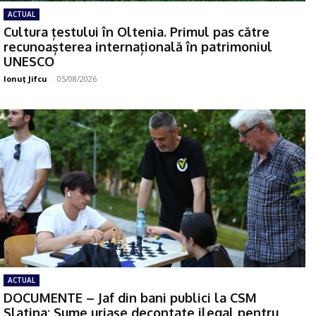
ACTUAL
Cultura țestului în Oltenia. Primul pas către
recunoașterea internațională în patrimoniul
UNESCO
Ionuţ Jifcu
-
05/08/2026
ACTUAL
DOCUMENTE – Jaf din bani publici la CSM
Slatina: Sume uriașe decontate ilegal pentru