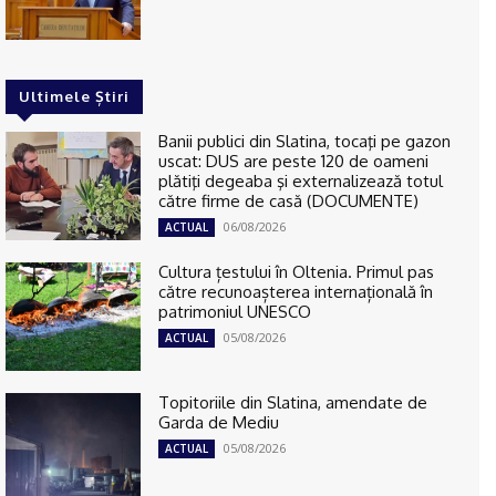
Ultimele Știri
Banii publici din Slatina, tocaţi pe gazon
uscat: DUS are peste 120 de oameni
plătiţi degeaba şi externalizează totul
către firme de casă (DOCUMENTE)
06/08/2026
ACTUAL
Cultura țestului în Oltenia. Primul pas
către recunoașterea internațională în
patrimoniul UNESCO
05/08/2026
ACTUAL
Topitoriile din Slatina, amendate de
Garda de Mediu
05/08/2026
ACTUAL