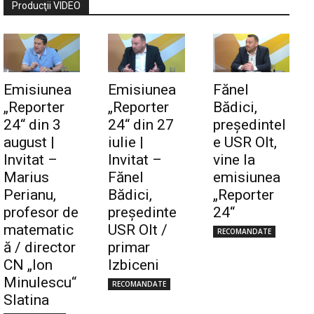
Producţii VIDEO
Emisiunea
Emisiunea
Fănel
„Reporter
„Reporter
Bădici,
24“ din 3
24“ din 27
preşedintel
august |
iulie |
e USR Olt,
Invitat –
Invitat –
vine la
Marius
Fănel
emisiunea
Perianu,
Bădici,
„Reporter
profesor de
preşedinte
24“
matematic
USR Olt /
RECOMANDATE
ă / director
primar
CN „Ion
Izbiceni
Minulescu“
RECOMANDATE
Slatina