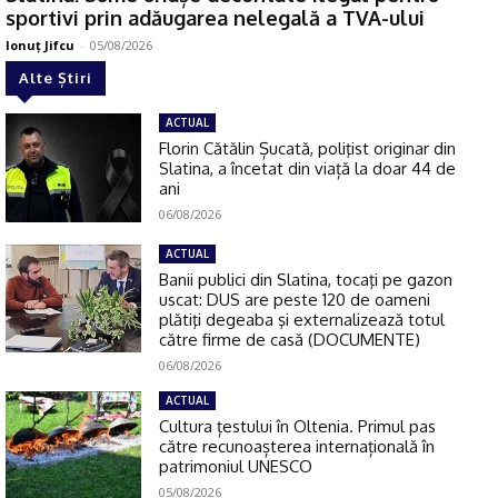
sportivi prin adăugarea nelegală a TVA-ului
Ionuţ Jifcu
-
05/08/2026
Alte Știri
ACTUAL
Florin Cătălin Șucată, poliţist originar din
Slatina, a încetat din viață la doar 44 de
ani
06/08/2026
ACTUAL
Banii publici din Slatina, tocaţi pe gazon
uscat: DUS are peste 120 de oameni
plătiţi degeaba şi externalizează totul
către firme de casă (DOCUMENTE)
06/08/2026
ACTUAL
Cultura țestului în Oltenia. Primul pas
către recunoașterea internațională în
patrimoniul UNESCO
05/08/2026