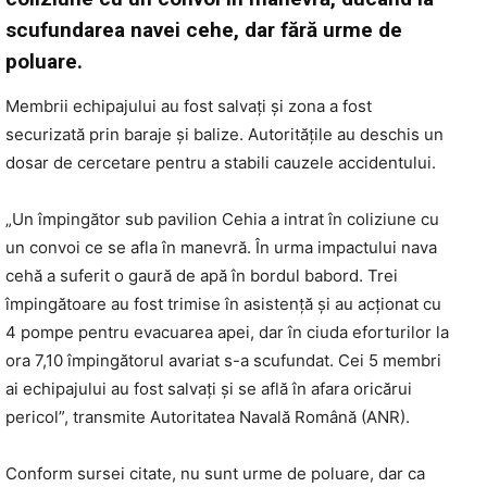
scufundarea navei cehe, dar fără urme de
poluare.
Membrii echipajului au fost salvați și zona a fost
securizată prin baraje și balize. Autorităţile au deschis un
dosar de cercetare pentru a stabili cauzele accidentului.
„Un împingător sub pavilion Cehia a intrat în coliziune cu
un convoi ce se afla în manevră. În urma impactului nava
cehă a suferit o gaură de apă în bordul babord. Trei
împingătoare au fost trimise în asistenţă şi au acţionat cu
4 pompe pentru evacuarea apei, dar în ciuda eforturilor la
ora 7,10 împingătorul avariat s-a scufundat. Cei 5 membri
ai echipajului au fost salvaţi şi se află în afara oricărui
pericol”, transmite Autoritatea Navală Română (ANR).
Conform sursei citate, nu sunt urme de poluare, dar ca