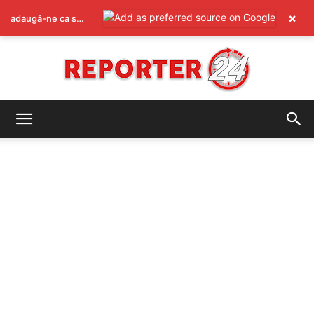
×
adaugă-ne ca sursă preferată pe Google
REPORTER24