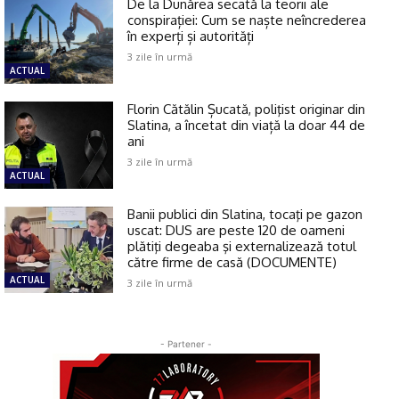
De la Dunărea secată la teorii ale
conspirației: Cum se naște neîncrederea
în experți și autorități
3 zile în urmă
ACTUAL
Florin Cătălin Șucată, poliţist originar din
Slatina, a încetat din viață la doar 44 de
ani
3 zile în urmă
ACTUAL
Banii publici din Slatina, tocaţi pe gazon
uscat: DUS are peste 120 de oameni
plătiţi degeaba şi externalizează totul
către firme de casă (DOCUMENTE)
ACTUAL
3 zile în urmă
- Partener -