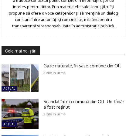
a traduce contextul politic complex în informații ușor de
înțeles pentru cititor. Prin materialele sale, Ionuț Jifcu își
propune să ofere o voce cetățenilor și să mențină un dialog
constant între autorități și comunitate, militând pentru
transparență și responsabilitate în administrația publică.
Cele mai noi ştiri
Gaze naturale, în şase comune din Olt
2 zile în urmă
ACTUAL
Scandal într-o comună din Olt. Un tânăr
a fost reţinut
2 zile în urmă
ACTUAL