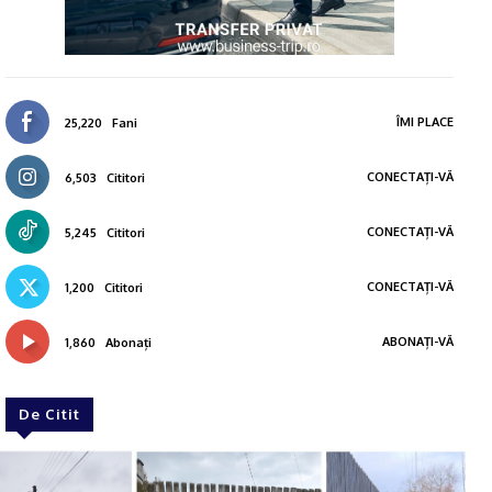
ÎMI PLACE
25,220
Fani
CONECTAȚI-VĂ
6,503
Cititori
CONECTAȚI-VĂ
5,245
Cititori
CONECTAȚI-VĂ
1,200
Cititori
ABONAȚI-VĂ
1,860
Abonați
De Citit