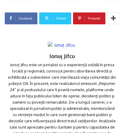
Facebook
Twitter
Pinterest
Ionuţ Jifcu
Ionuț Jifcu este un jurnalist cu o experiență solidă în presa
locală și regională, cunoscut pentru abordarea directă și
echilibrată a subiectelor care marchează viața comunității din
județul Olt. În prezent, este realizatorul emisiunii „Reporter
24” și al podcastului care îi poartă numele, platforme unde
aduce în fața publicului lideri de opinie, decidenți politici și
oameni cu povești remarcabile. De-a lungul carierei, s-a
specializat în jurnalism politic și administrativ, monitorizând
cu strictețe modul în care sunt gestionați banii publici și
deciziile care influențează direct traiul cetățenilor. Analizele
sale sunt apreciate pentru claritate și pentru capacitatea de