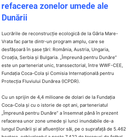
refacerea zonelor umede ale
Dunării
Lucrările de reconstrucție ecologică de la Gârla Mare-
Vrata fac parte dintr-un program amplu, care se
desfășoară în șase țări: România, Austria, Ungaria,
Croația, Serbia și Bulgaria. „Împreună pentru Dunăre”
este un parteneriat unic, transsectorial, între WWF-CEE,
Fundația Coca-Cola și Comisia Internațională pentru
Protecția Fluviului Dunărea (ICPDR).
Cu un sprijin de 4,4 milioane de dolari de la Fundația
Coca-Cola și cu o istorie de opt ani, parteneriatul
„Împreună pentru Dunăre” a însemnat până în prezent
refacerea unor zone umede și lunci inundabile de-a
lungul Dunării și al afluenților săi, pe o suprafață de 5.462
hectare, echivalentul a peste 7.422 de terenuri de fotbal.