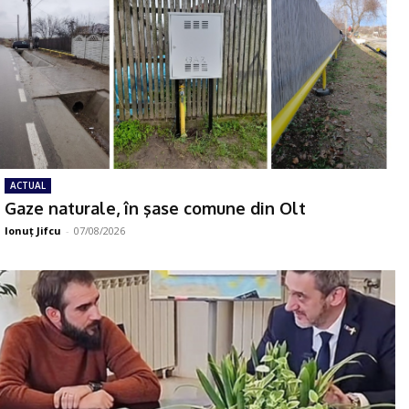
ACTUAL
Gaze naturale, în şase comune din Olt
Ionuţ Jifcu
-
07/08/2026