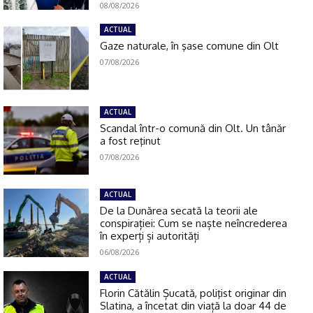
08/08/2026
ACTUAL
Gaze naturale, în şase comune din Olt
07/08/2026
ACTUAL
Scandal într-o comună din Olt. Un tânăr
a fost reţinut
07/08/2026
ACTUAL
De la Dunărea secată la teorii ale
conspirației: Cum se naște neîncrederea
în experți și autorități
06/08/2026
ACTUAL
Florin Cătălin Șucată, poliţist originar din
Slatina, a încetat din viață la doar 44 de