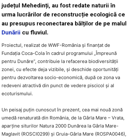
județul Mehedinți, au fost redate naturii în
urma lucrărilor de reconstrucție ecologică ce
au presupus reconectarea bălților de pe malul
Dunării
cu fluviul.
Proiectul, realizat de WWF-România și finanțat de
Fundația Coca-Cola în cadrul programului „Împreună
pentru Dunăre”, contribuie la refacerea biodiversității
zonei, cu efecte deja vizibile, și deschide oportunități
pentru dezvoltarea socio-economică, după ce zona va
redeveni atractivă din punct de vedere piscicol și al
ecoturismului.
Un peisaj puțin cunoscut în prezent, cea mai nouă zonă
umedă renaturată din România, de la Gârla Mare – Vrata,
aparține siturilor Natura 2000 Dunărea la Gârla Mare-
Maglavit (ROSCI0299) și Gruia-Gârla Mare (ROSPA0046),