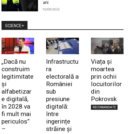
ani
06/08/2026
SCIENCE+
„Dacă nu
Infrastructu
Viața și
construim
ra
moartea
legitimitate
electorală a
prin ochii
și
României
locuitorilor
alfabetizar
sub
din
e digitală,
presiune
Pokrovsk
în 2028 va
digitală:
RECOMANDATE
fi mult mai
între
periculos”
ingerințe
–
străine și