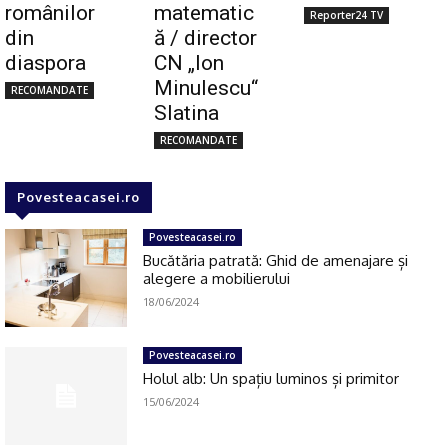
românilor
matematic
Reporter24 TV
din
ă / director
diaspora
CN „Ion
Click pe imagine
Minulescu“
RECOMANDATE
Slatina
RECOMANDATE
Povesteacasei.ro
Povesteacasei.ro
Bucătăria patrată: Ghid de amenajare și
alegere a mobilierului
18/06/2024
Povesteacasei.ro
Holul alb: Un spațiu luminos și primitor
15/06/2024