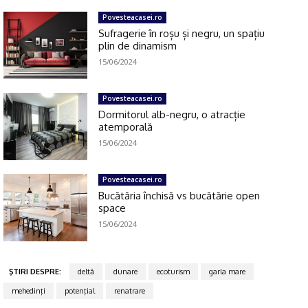
Povesteacasei.ro
Sufragerie în roșu și negru, un spațiu
plin de dinamism
15/06/2024
Povesteacasei.ro
Dormitorul alb-negru, o atracție
atemporală
15/06/2024
Povesteacasei.ro
Bucătăria închisă vs bucătărie open
space
15/06/2024
ŞTIRI DESPRE:
deltă
dunare
ecoturism
garla mare
mehedinţi
potenţial
renatrare