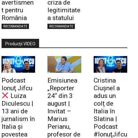
avertismen
criza de
t pentru
legitimitate
România
a statului
RECOMANDATE
RECOMANDATE
Producţii VIDEO
Podcast
Emisiunea
Cristina
Ionuţ Jifcu
„Reporter
Ciuşnel a
Luiza
24“ din 3
adus un
Diculescu |
august |
colț de
13 ani de
Invitat –
Italia în
jurnalism în
Marius
Slatina |
Italia și
Perianu,
Podcast
povestea
profesor de
#IonuţJifcu