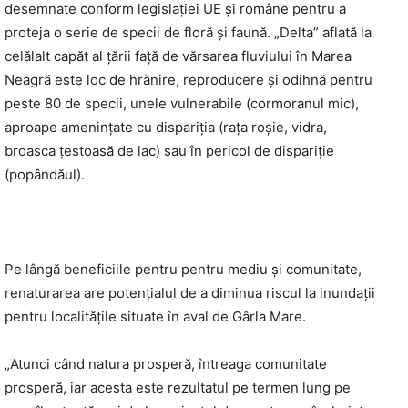
desemnate conform legislației UE și române pentru a
proteja o serie de specii de floră și faună. „Delta” aflată la
celălalt capăt al țării față de vărsarea fluviului în Marea
Neagră este loc de hrănire, reproducere și odihnă pentru
peste 80 de specii, unele vulnerabile (cormoranul mic),
aproape amenințate cu dispariția (rața roșie, vidra,
broasca țestoasă de lac) sau în pericol de dispariție
(popândăul).
Pe lângă beneficiile pentru pentru mediu și comunitate,
renaturarea are potențialul de a diminua riscul la inundații
pentru localitățile situate în aval de Gârla Mare.
„Atunci când natura prosperă, întreaga comunitate
prosperă, iar acesta este rezultatul pe termen lung pe