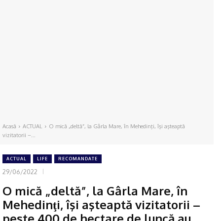
Acasă
ACTUAL
O mică „deltă”, la Gârla Mare, în Mehedinţi, îşi aşteaptă
vizitatorii –...
ACTUAL
LIFE
RECOMANDATE
29/06/2022
O mică „deltă”, la Gârla Mare, în
Mehedinţi, îşi aşteaptă vizitatorii –
peste 400 de hectare de luncă au