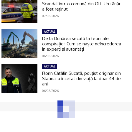
Scandal într-o comună din Olt. Un tânăr
a fost reţinut
07/08/2026
ACTUAL
De la Dunărea secată la teorii ale
conspirației: Cum se naște neîncrederea
în experți și autorități
06/08/2026
ACTUAL
Florin Cătălin Șucată, poliţist originar din
Slatina, a încetat din viață la doar 44 de
ani
06/08/2026