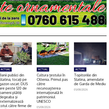
ACTUAL
ACTUAL
ACTUAL
Banii publici din
Cultura țestului în
Topitoriile din
Slatina, tocaţi pe
Oltenia. Primul pas
Slatina, amendate
gazon uscat: DUS
către
de Garda de Mediu
are peste 120 de
recunoașterea
05/08/2026
oameni plătiţi
internațională în
degeaba şi
patrimoniul
externalizează
UNESCO
totul către firme de
05/08/2026