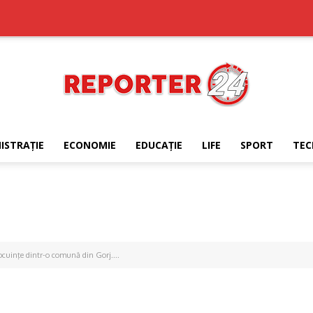
ISTRAŢIE
ECONOMIE
EDUCAŢIE
LIFE
SPORT
TEC
REPORTER24
ocuinţe dintr-o comună din Gorj....