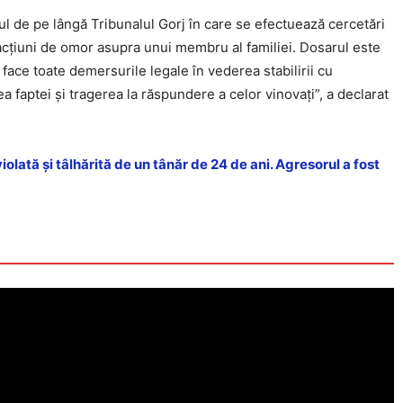
ul de pe lângă Tribunalul Gorj în care se efectuează cercetări
nfracțiuni de omor asupra unui membru al familiei. Dosarul este
 face toate demersurile legale în vederea stabilirii cu
a faptei și tragerea la răspundere a celor vinovați”, a declarat
violată şi tâlhărită de un tânăr de 24 de ani. Agresorul a fost
Click pe imagine