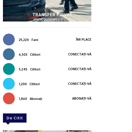
ÎMI PLACE
25,220
Fani
CONECTAȚI-VĂ
6,503
Cititori
CONECTAȚI-VĂ
5,245
Cititori
CONECTAȚI-VĂ
1,200
Cititori
ABONAȚI-VĂ
1,860
Abonați
De Citit