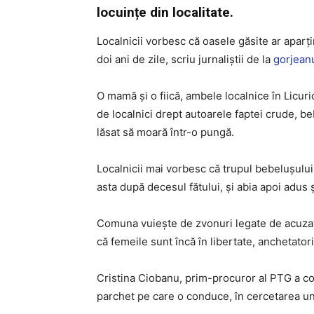
locuințe din localitate.
Localnicii vorbesc că oasele găsite ar aparți
doi ani de zile, scriu jurnaliştii de la
gorjeanu
O mamă și o fiică, ambele localnice în Licuric
de localnici drept autoarele faptei crude, be
lăsat să moară într-o pungă.
Localnicii mai vorbesc că trupul bebelușului a
asta după decesul fătului, și abia apoi adus 
Comuna vuiește de zvonuri legate de acuzați
că femeile sunt încă în libertate, anchetator
Cristina Ciobanu, prim-procuror al PTG a con
parchet pe care o conduce, în cercetarea unu