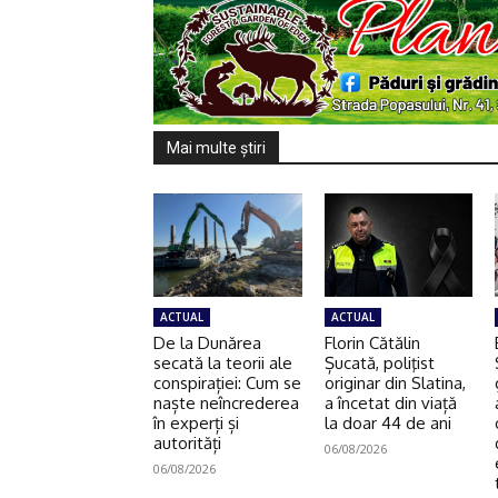
Mai multe ştiri
ACTUAL
ACTUAL
De la Dunărea
Florin Cătălin
secată la teorii ale
Șucată, poliţist
conspirației: Cum se
originar din Slatina,
naște neîncrederea
a încetat din viață
în experți și
la doar 44 de ani
autorități
06/08/2026
06/08/2026