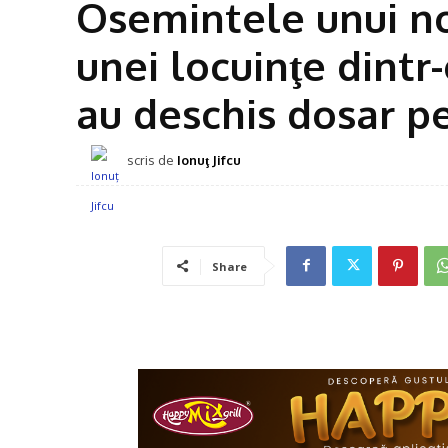
Osemintele unui no
unei locuinţe dintr
au deschis dosar p
scris de
Ionuţ Jifcu
Share