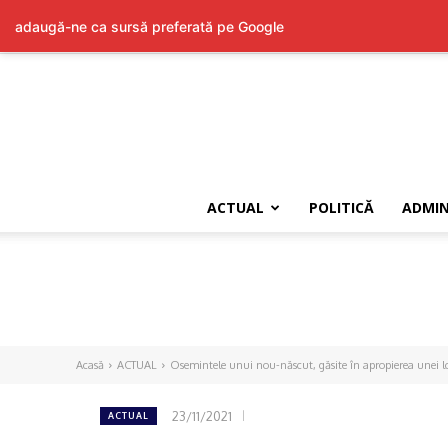
adaugă-ne ca sursă preferată pe Google
ACTUAL
POLITICĂ
ADMIN
Acasă
ACTUAL
Osemintele unui nou-născut, găsite în apropierea unei l
23/11/2021
ACTUAL