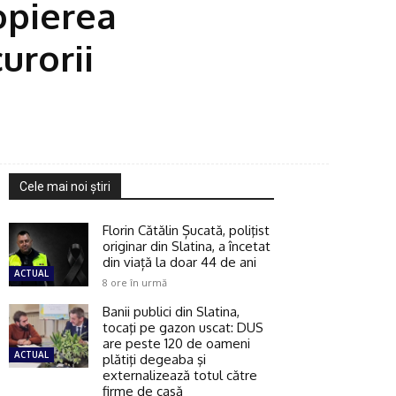
opierea
urorii
Cele mai noi ştiri
Florin Cătălin Șucată, poliţist
originar din Slatina, a încetat
din viață la doar 44 de ani
ACTUAL
8 ore în urmă
Banii publici din Slatina,
tocaţi pe gazon uscat: DUS
are peste 120 de oameni
ACTUAL
plătiţi degeaba şi
externalizează totul către
firme de casă