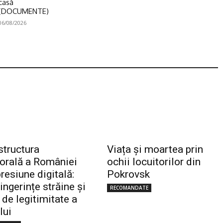
casă
(DOCUMENTE)
06/08/2026
structura
Viața și moartea prin
torală a României
ochii locuitorilor din
resiune digitală:
Pokrovsk
 ingerințe străine și
RECOMANDATE
 de legitimitate a
lui