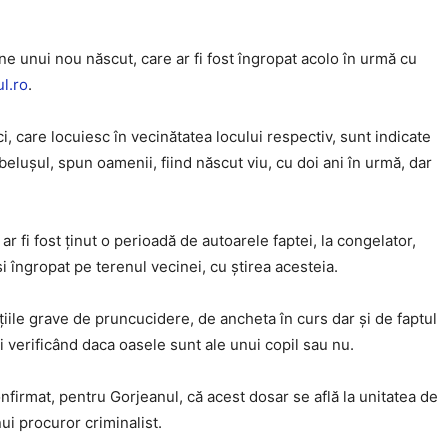
ne unui nou născut, care ar fi fost îngropat acolo în urmă cu
l.ro
.
i, care locuiesc în vecinătatea locului respectiv, sunt indicate
belușul, spun oamenii, fiind născut viu, cu doi ani în urmă, dar
r fi fost ținut o perioadă de autoarele faptei, la congelator,
și îngropat pe terenul vecinei, cu știrea acesteia.
ile grave de pruncucidere, de ancheta în curs dar și de faptul
ii verificând daca oasele sunt ale unui copil sau nu.
firmat, pentru Gorjeanul, că acest dosar se află la unitatea de
i procuror criminalist.