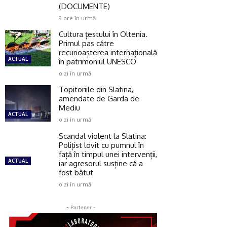
(DOCUMENTE)
9 ore în urmă
Cultura țestului în Oltenia.
Primul pas către
recunoașterea internațională
ACTUAL
în patrimoniul UNESCO
o zi în urmă
Topitoriile din Slatina,
amendate de Garda de
Mediu
ACTUAL
o zi în urmă
Scandal violent la Slatina:
Polițist lovit cu pumnul în
față în timpul unei intervenții,
ACTUAL
iar agresorul susține că a
fost bătut
o zi în urmă
- Partener -