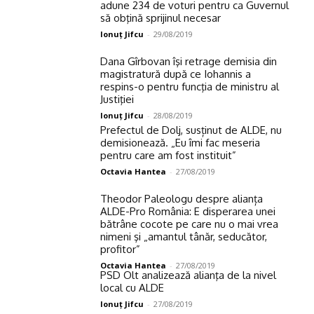
adune 234 de voturi pentru ca Guvernul
să obţină sprijinul necesar
Ionuţ Jifcu
-
29/08/2019
Dana Gîrbovan îşi retrage demisia din
magistratură după ce Iohannis a
respins-o pentru funcţia de ministru al
Justiţiei
Ionuţ Jifcu
-
28/08/2019
Prefectul de Dolj, susținut de ALDE, nu
demisionează. „Eu îmi fac meseria
pentru care am fost instituit”
Octavia Hantea
-
27/08/2019
Theodor Paleologu despre alianța
ALDE-Pro România: E disperarea unei
bătrâne cocote pe care nu o mai vrea
nimeni şi „amantul tânăr, seducător,
profitor”
Octavia Hantea
-
27/08/2019
PSD Olt analizează alianţa de la nivel
local cu ALDE
Ionuţ Jifcu
-
27/08/2019