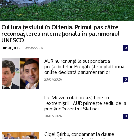
Cultura țestului în Oltenia. Primul pas către
recunoașterea internațională în patrimoniul
UNESCO
Ionuţ Jifcu
-
05/08/2026
0
AUR nu renunţă la suspendarea
președintelui. Pregătește o platformă
online dedicată parlamentarilor
23/07/2026
0
De Mezzo colaborează bine cu
„extremiştii“. AUR primește sediu de la
primărie în centrul Slatinei
20/07/2026
0
Gigel Știrbu, condamnat la daune