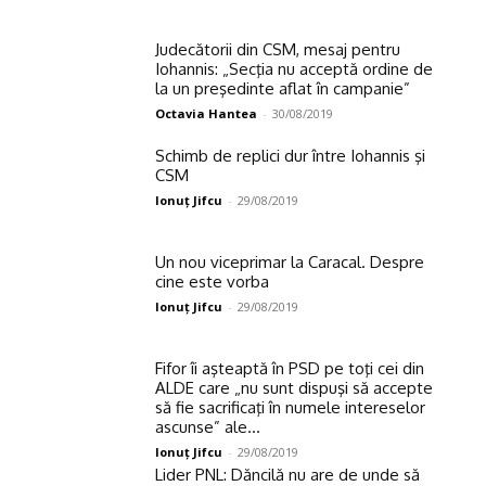
Judecătorii din CSM, mesaj pentru
Iohannis: „Secţia nu acceptă ordine de
la un preşedinte aflat în campanie”
Octavia Hantea
-
30/08/2019
Schimb de replici dur între Iohannis şi
CSM
Ionuţ Jifcu
-
29/08/2019
Un nou viceprimar la Caracal. Despre
cine este vorba
Ionuţ Jifcu
-
29/08/2019
Fifor îi aşteaptă în PSD pe toţi cei din
ALDE care „nu sunt dispuşi să accepte
să fie sacrificaţi în numele intereselor
ascunse” ale...
Ionuţ Jifcu
-
29/08/2019
Lider PNL: Dăncilă nu are de unde să