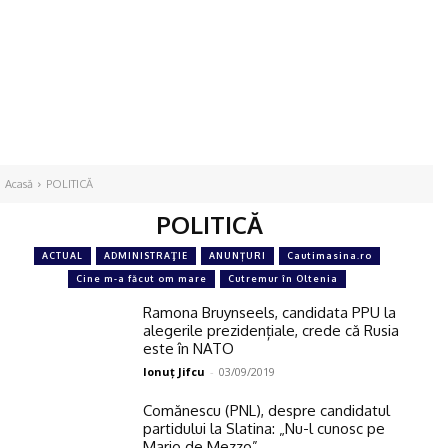
Acasă
POLITICĂ
POLITICĂ
ACTUAL
ADMINISTRAŢIE
ANUNȚURI
Cautimasina.ro
Cine m-a făcut om mare
Cutremur în Oltenia
Ramona Bruynseels, candidata PPU la
alegerile prezidențiale, crede că Rusia
este în NATO
Ionuţ Jifcu
-
03/09/2019
Comănescu (PNL), despre candidatul
partidului la Slatina: „Nu-l cunosc pe
Mario de Mezzo”