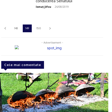
conducerea Senatului
Ionuţ Jifcu
-
26/08/2019
148
149
150
- Advertisement -
Cele mai comentate