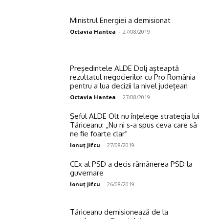
Ministrul Energiei a demisionat
Octavia Hantea
-
27/08/2019
Președintele ALDE Dolj așteaptă
rezultatul negocierilor cu Pro România
pentru a lua decizii la nivel județean
Octavia Hantea
-
27/08/2019
Şeful ALDE Olt nu înţelege strategia lui
Tăriceanu: „Nu ni s-a spus ceva care să
ne fie foarte clar“
Ionuţ Jifcu
-
27/08/2019
CEx al PSD a decis rămânerea PSD la
guvernare
Ionuţ Jifcu
-
26/08/2019
Tăriceanu demisionează de la