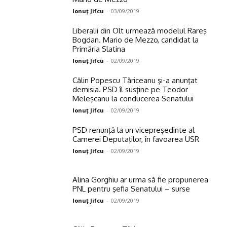
Ionuţ Jifcu
-
03/09/2019
Liberalii din Olt urmează modelul Rareş
Bogdan. Mario de Mezzo, candidat la
Primăria Slatina
Ionuţ Jifcu
-
02/09/2019
Călin Popescu Tăriceanu şi-a anunţat
demisia. PSD îl susţine pe Teodor
Meleşcanu la conducerea Senatului
Ionuţ Jifcu
-
02/09/2019
PSD renunţă la un vicepreşedinte al
Camerei Deputaţilor, în favoarea USR
Ionuţ Jifcu
-
02/09/2019
Alina Gorghiu ar urma să fie propunerea
PNL pentru şefia Senatului – surse
Ionuţ Jifcu
-
02/09/2019