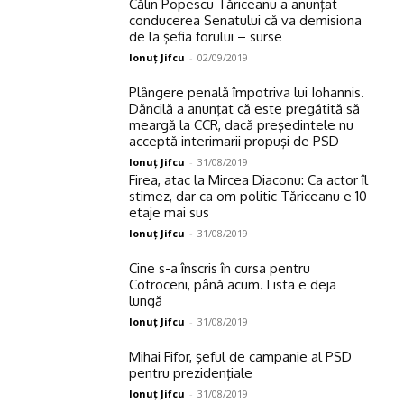
Călin Popescu Tăriceanu a anunţat
conducerea Senatului că va demisiona
de la şefia forului – surse
Ionuţ Jifcu
-
02/09/2019
Plângere penală împotriva lui Iohannis.
Dăncilă a anunţat că este pregătită să
meargă la CCR, dacă preşedintele nu
acceptă interimarii propuşi de PSD
Ionuţ Jifcu
-
31/08/2019
Firea, atac la Mircea Diaconu: Ca actor îl
stimez, dar ca om politic Tăriceanu e 10
etaje mai sus
Ionuţ Jifcu
-
31/08/2019
Cine s-a înscris în cursa pentru
Cotroceni, până acum. Lista e deja
lungă
Ionuţ Jifcu
-
31/08/2019
Mihai Fifor, şeful de campanie al PSD
pentru prezidenţiale
Ionuţ Jifcu
-
31/08/2019