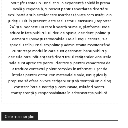
Ionuț Jifcu este un jurnalist cu o experiență solidă în presa
locală și regională, cunoscut pentru abordarea directă și
echilibrată a subiectelor care marchează viața comunității din
județul Olt. În prezent, este realizatorul emisiunii „Reporter
24” și al podcastului care îi poartă numele, platforme unde
aduce în fața publicului lideri de opinie, decidenți politici și
oameni cu povești remarcabile. De-a lungul carierei, s-a
specializat în jurnalism politic și administrativ, monitorizând
cu strictețe modul în care sunt gestionați banii publici și
deciziile care influențează direct traiul cetățenilor. Analizele
sale sunt apreciate pentru claritate și pentru capacitatea de
a traduce contextul politic complex în informații ușor de
înțeles pentru cititor. Prin materialele sale, Ionuț Jifcu își
propune să ofere o voce cetățenilor și să mențină un dialog
constant între autorități și comunitate, militând pentru
transparență și responsabilitate în administrația publică.
Cele mai noi ştiri