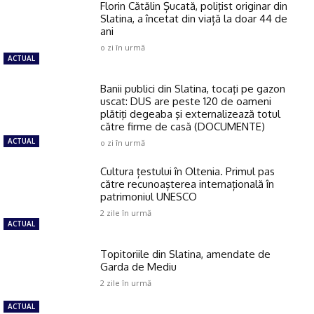
Florin Cătălin Șucată, poliţist originar din
Slatina, a încetat din viață la doar 44 de
ani
o zi în urmă
ACTUAL
Banii publici din Slatina, tocaţi pe gazon
uscat: DUS are peste 120 de oameni
plătiţi degeaba şi externalizează totul
către firme de casă (DOCUMENTE)
ACTUAL
o zi în urmă
Cultura țestului în Oltenia. Primul pas
către recunoașterea internațională în
patrimoniul UNESCO
2 zile în urmă
ACTUAL
Topitoriile din Slatina, amendate de
Garda de Mediu
2 zile în urmă
ACTUAL