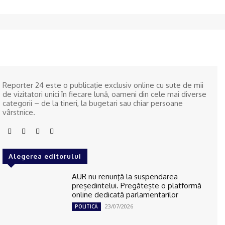
Reporter 24 este o publicaţie exclusiv online cu sute de mii
de vizitatori unici în fiecare lună, oameni din cele mai diverse
categorii – de la tineri, la bugetari sau chiar persoane
vârstnice.
Alegerea editorului
AUR nu renunţă la suspendarea
președintelui. Pregătește o platformă
online dedicată parlamentarilor
23/07/2026
POLITICĂ