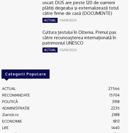
uscat: DUS are peste 120 de oameni
plătiţi degeaba şi externalizează totul
către firme de casă (DOCUMENTE)
06/08/2026
ACTUAL
Cultura țestului în Oltenia. Primul pas
către recunoașterea internațională în
patrimoniul UNESCO
05/08/2026
ACTUAL
Categorii Populare
ACTUAL
27566
RECOMANDATE
15704
POLITICĂ
3918
ADMINISTRAŢIE
2235
Ziaristi.ro
2188
ECONOMIE
1813
LIFE
1440