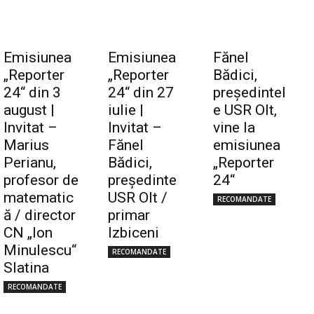
Emisiunea
Emisiunea
Fănel
„Reporter
„Reporter
Bădici,
24“ din 3
24“ din 27
preşedintel
august |
iulie |
e USR Olt,
Invitat –
Invitat –
vine la
Marius
Fănel
emisiunea
Perianu,
Bădici,
„Reporter
profesor de
preşedinte
24“
matematic
USR Olt /
RECOMANDATE
ă / director
primar
CN „Ion
Izbiceni
Minulescu“
RECOMANDATE
Slatina
RECOMANDATE