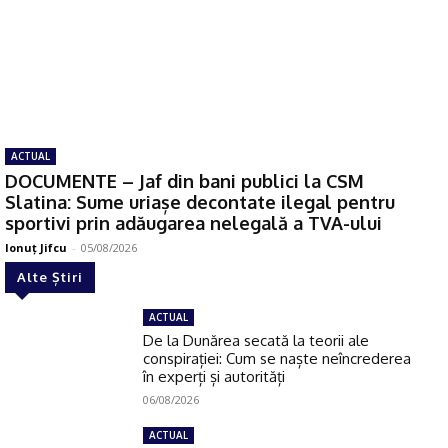
ACTUAL
DOCUMENTE – Jaf din bani publici la CSM
Slatina: Sume uriașe decontate ilegal pentru
sportivi prin adăugarea nelegală a TVA-ului
Ionuţ Jifcu
-
05/08/2026
Alte Știri
ACTUAL
De la Dunărea secată la teorii ale
conspirației: Cum se naște neîncrederea
în experți și autorități
06/08/2026
ACTUAL