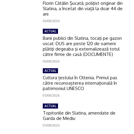
Florin Cătălin Șucată, poliţist originar din
Slatina, a încetat din viață la doar 44 de
ani
06/08/2026
ACTUAL
Banii publici din Slatina, tocaţi pe gazon
uscat: DUS are peste 120 de oameni
plătiţi degeaba şi externalizează totul
către firme de casă (DOCUMENTE)
06/08/2026
ACTUAL
Cultura țestului în Oltenia. Primul pas
către recunoașterea internațională în
patrimoniul UNESCO
05/08/2026
ACTUAL
Topitoriile din Slatina, amendate de
Garda de Mediu
05/08/2026