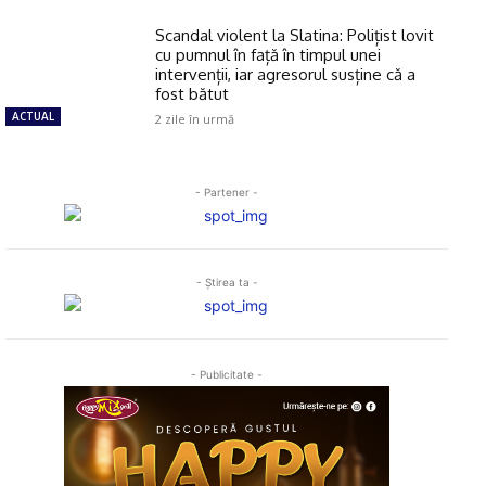
Scandal violent la Slatina: Polițist lovit
cu pumnul în față în timpul unei
intervenții, iar agresorul susține că a
fost bătut
ACTUAL
2 zile în urmă
- Partener -
- Ştirea ta -
- Publicitate -