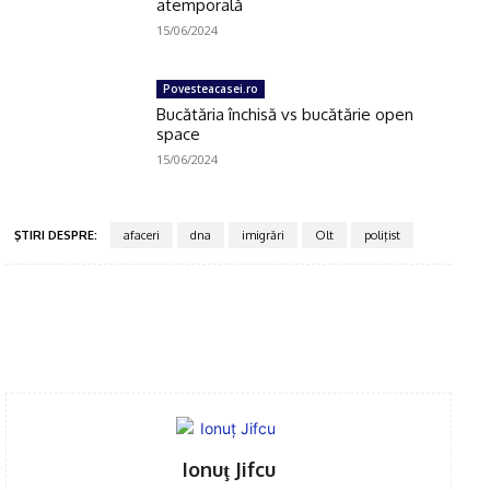
atemporală
15/06/2024
Povesteacasei.ro
Bucătăria închisă vs bucătărie open
space
15/06/2024
ŞTIRI DESPRE:
afaceri
dna
imigrări
Olt
poliţist
Facebook
Twitter
Pinterest
WhatsApp
Ionuţ Jifcu