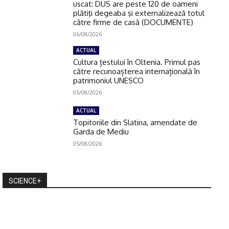
uscat: DUS are peste 120 de oameni
plătiţi degeaba şi externalizează totul
către firme de casă (DOCUMENTE)
06/08/2026
ACTUAL
Cultura țestului în Oltenia. Primul pas
către recunoașterea internațională în
patrimoniul UNESCO
05/08/2026
ACTUAL
Topitoriile din Slatina, amendate de
Garda de Mediu
05/08/2026
SCIENCE+