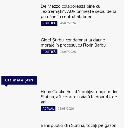
De Mezzo colaborează bine cu
„extremiştii“. AUR primește sediu de la
primărie în centrul Slatinei
20/07/2026
POLITICĂ
Gigel Știrbu, condamnat la daune
morale în procesul cu Florin Barbu
03/07/2026
POLITICĂ
Ultimele Știri
Florin Cătălin Șucată, poliţist originar din
Slatina, a încetat din viață la doar 44 de
ani
06/08/2026
ACTUAL
Banii publici din Slatina, tocaţi pe gazon