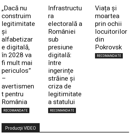
„Dacă nu
Infrastructu
Viața și
construim
ra
moartea
legitimitate
electorală a
prin ochii
și
României
locuitorilor
alfabetizar
sub
din
e digitală,
presiune
Pokrovsk
în 2028 va
digitală:
RECOMANDATE
fi mult mai
între
periculos”
ingerințe
–
străine și
avertismen
criza de
t pentru
legitimitate
România
a statului
RECOMANDATE
RECOMANDATE
Producţii VIDEO