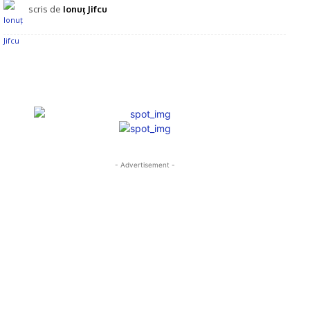
scris de
Ionuţ Jifcu
- Advertisement -