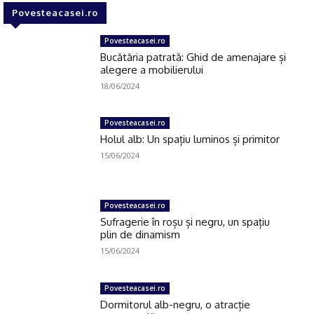
Povesteacasei.ro
Povesteacasei.ro
Bucătăria patrată: Ghid de amenajare și
alegere a mobilierului
18/06/2024
Povesteacasei.ro
Holul alb: Un spațiu luminos și primitor
15/06/2024
Povesteacasei.ro
Sufragerie în roșu și negru, un spațiu
plin de dinamism
15/06/2024
Povesteacasei.ro
Dormitorul alb-negru, o atracție