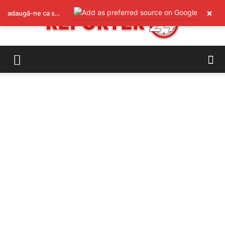
×
adaugă-ne ca sursă preferată pe Google
REPORTER24