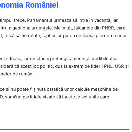
conomia României
timpul trece. Parlamentul urmează să intre în vacanță, iar
ntru a gestiona urgențele. Mai mult, jaloanele din PNRR, care
st, riscă să fie ratate, fapt ce ar putea declanșa pierderea unor
nt situația, iar un blocaj prelungit amenință credibilitatea
ideră că acest joc politic, dus la extrem de liderii PNL, USR și
anelor de români.
Click pe imagine
ce și nu poate fi ținută ostatică unor calcule meschine de
SD, somând partidele vizate să înceteze acțiunile care
.