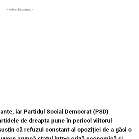
- Advertisement -
mante, iar Partidul Social Democrat (PSD)
tidele de dreapta pune în pericol viitorul
usțin că refuzul constant al opoziției de a găsi o
Guvern aruncă statul într-o criză economică și