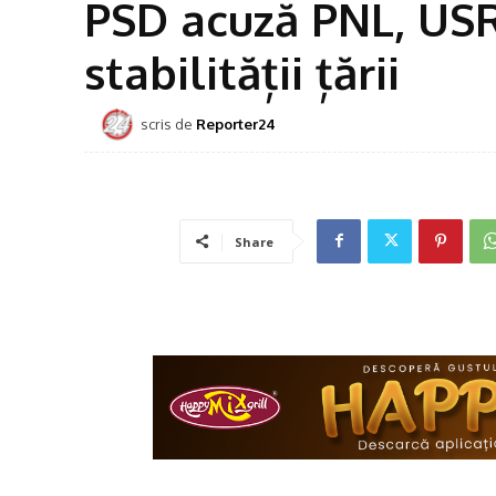
PSD acuză PNL, US
stabilității țării
scris de
Reporter24
Share