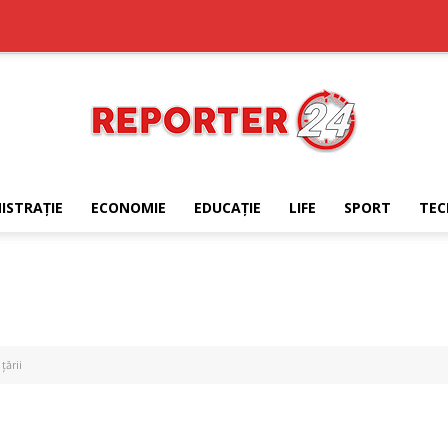
ISTRAŢIE
ECONOMIE
EDUCAŢIE
LIFE
SPORT
TEC
REPORTER24
țării