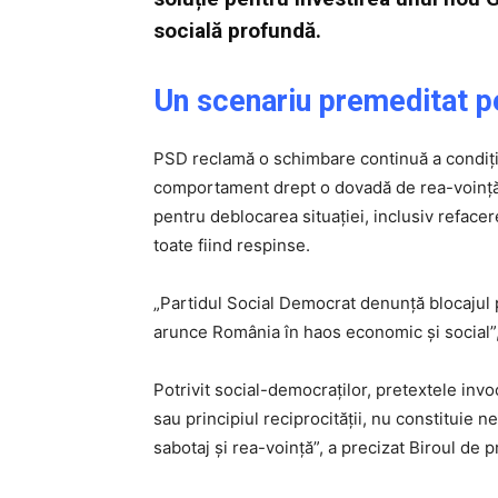
socială profundă.
Un scenariu premeditat p
PSD reclamă o schimbare continuă a condiț
comportament drept o dovadă de rea-voință.
pentru deblocarea situației, inclusiv reface
toate fiind respinse.
„Partidul Social Democrat denunță blocajul p
arunce România în haos economic și social”,
Potrivit social-democraților, pretextele in
sau principiul reciprocității, nu constituie 
sabotaj și rea-voință”, a precizat Biroul de 