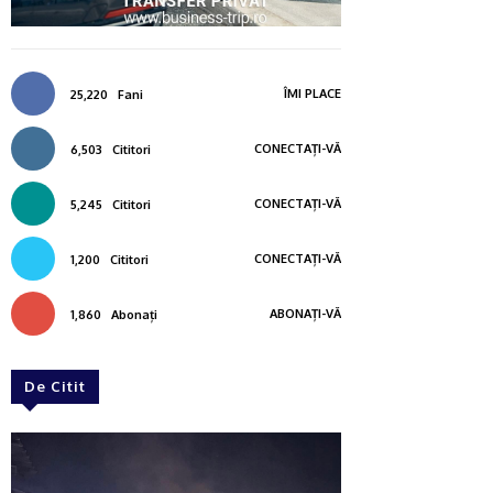
ÎMI PLACE
25,220
Fani
CONECTAȚI-VĂ
6,503
Cititori
CONECTAȚI-VĂ
5,245
Cititori
CONECTAȚI-VĂ
1,200
Cititori
ABONAȚI-VĂ
1,860
Abonați
De Citit