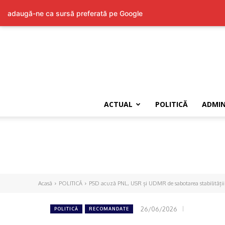
adaugă-ne ca sursă preferată pe Google
ACTUAL
POLITICĂ
ADMIN
Acasă
POLITICĂ
PSD acuză PNL, USR și UDMR de sabotarea stabilității 
26/06/2026
POLITICĂ
RECOMANDATE