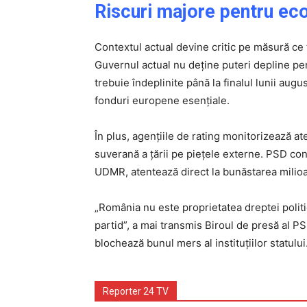
Riscuri majore pentru e
Contextul actual devine critic pe măsură ce 
Guvernul actual nu deține puteri depline pe
trebuie îndeplinite până la finalul lunii augu
fonduri europene esențiale.
În plus, agențiile de rating monitorizează ate
suverană a țării pe piețele externe. PSD cons
UDMR, atentează direct la bunăstarea milio
„România nu este proprietatea dreptei politi
partid”, a mai transmis Biroul de presă al P
blochează bunul mers al instituțiilor statului
Reporter 24 TV