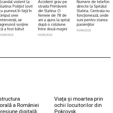
Scandal violent la
Accident grav pe
Numere de telefon
Slatina: Polițist lovit
strada Primăverii
directe la Spitalul
cu pumnul în față în
din Slatina: O
Slatina. Centrala nu
timpul unei
femeie de 78 de
funcționează, unde
intervenții, iar
ani a ajuns la spital
suni pentru starea
agresorul susține
după o coliziune
pacienților
că a fost bătut
între două mașini
05/08/2026
05/08/2026
05/08/2026
structura
Viața și moartea prin
torală a României
ochii locuitorilor din
resiune digitală:
Pokrovsk