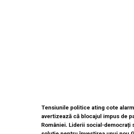
Tensiunile politice ating cote alar
avertizează că blocajul impus de par
României. Liderii social-democrați s
soluție pentru învestirea unui nou 