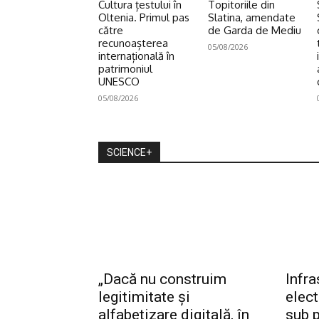
Cultura țestului în
Topitoriile din
Oltenia. Primul pas
Slatina, amendate
către
de Garda de Mediu
recunoașterea
05/08/2026
internațională în
patrimoniul
UNESCO
05/08/2026
SCIENCE+
„Dacă nu construim
Infra
legitimitate și
elec
alfabetizare digitală, în
sub p