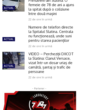
Primăverii din Slatina: O
femeie de 78 de ani a ajuns
ACTUAL
la spital după o coliziune
între două mașini
22 de ore în urmă
Numere de telefon directe
la Spitalul Slatina. Centrala
nu funcționează, unde suni
ACTUAL
pentru starea pacienților
22 de ore în urmă
VIDEO – Percheziții DIICOT
la Slatina: Clanul Versace,
vizat într-un dosar uriaș de
ACTUAL
camătă, șantaj și trafic de
persoane
22 de ore în urmă
- Partener -