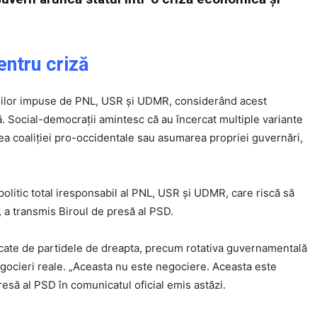
entru criză
iilor impuse de PNL, USR și UDMR, considerând acest
 Social-democrații amintesc că au încercat multiple variante
rea coaliției pro-occidentale sau asumarea propriei guvernări,
olitic total iresponsabil al PNL, USR și UDMR, care riscă să
 a transmis Biroul de presă al PSD.
vocate de partidele de dreapta, precum rotativa guvernamentală
negocieri reale. „Aceasta nu este negociere. Aceasta este
presă al PSD în comunicatul oficial emis astăzi.