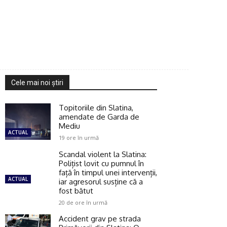
a
Cele mai noi ştiri
Topitoriile din Slatina,
amendate de Garda de
Mediu
ACTUAL
19 ore în urmă
Scandal violent la Slatina:
Polițist lovit cu pumnul în
față în timpul unei intervenții,
ACTUAL
iar agresorul susține că a
fost bătut
20 de ore în urmă
Accident grav pe strada