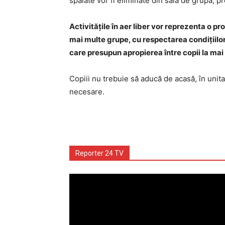
spălate vor fi eliminate din sala de grupă, p
Activitățile în aer liber vor reprezenta o pr
mai multe grupe, cu respectarea condițiilor p
care presupun apropierea între copii la mai 
Copiii nu trebuie să aducă de acasă, în unita
necesare.
Reporter 24 TV