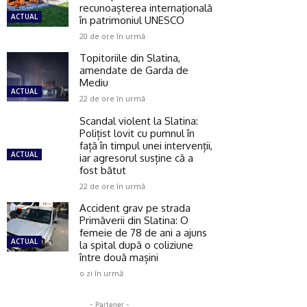
recunoașterea internațională
ACTUAL
în patrimoniul UNESCO
20 de ore în urmă
Topitoriile din Slatina,
amendate de Garda de
Mediu
ACTUAL
22 de ore în urmă
Scandal violent la Slatina:
Polițist lovit cu pumnul în
față în timpul unei intervenții,
ACTUAL
iar agresorul susține că a
fost bătut
22 de ore în urmă
Accident grav pe strada
Primăverii din Slatina: O
femeie de 78 de ani a ajuns
ACTUAL
la spital după o coliziune
între două mașini
o zi în urmă
- Partener -