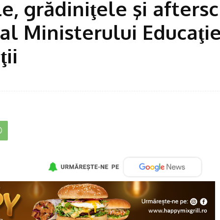
e, grădiniţele şi afters
al Ministerului Educaţiei
ii