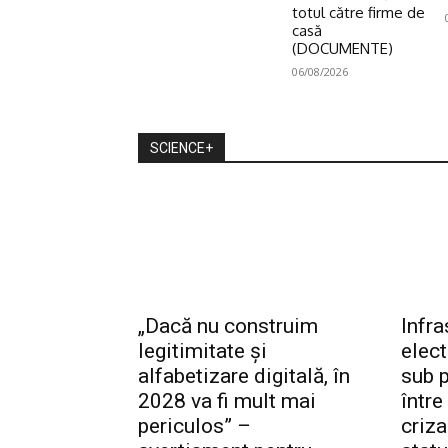
totul către firme de
casă
(DOCUMENTE)
06/08/2026
SCIENCE+
„Dacă nu construim
Infra
legitimitate și
elec
alfabetizare digitală, în
sub p
2028 va fi mult mai
între
periculos” –
criza