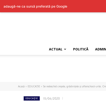
adaugă-ne ca sursă preferată pe Google
ACTUAL
POLITICĂ
ADMIN
Acasă
EDUCAŢIE
Se redeschid creşele, grădiniţele şi afterschool-urile. O
15/06/2020
EDUCAŢIE