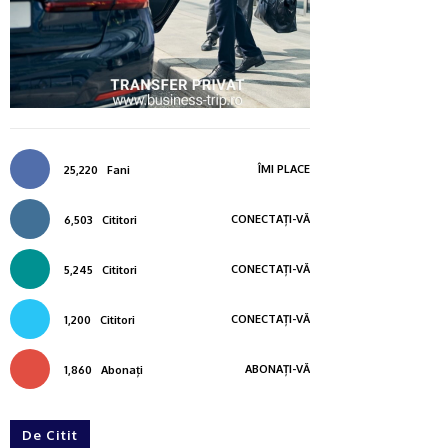
ÎMI PLACE
25,220
Fani
CONECTAȚI-VĂ
6,503
Cititori
CONECTAȚI-VĂ
5,245
Cititori
CONECTAȚI-VĂ
1,200
Cititori
ABONAȚI-VĂ
1,860
Abonați
De Citit