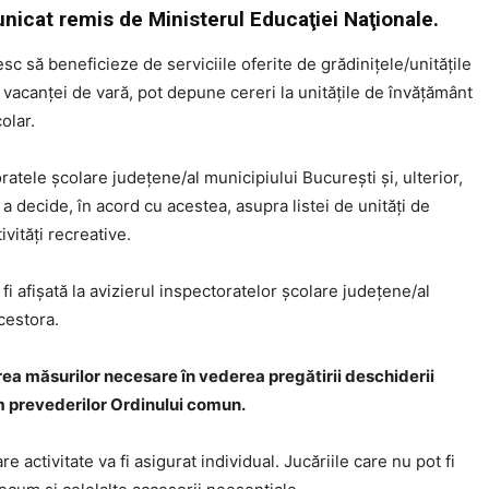
unicat remis de Ministerul Educaţiei Naţionale.
esc să beneficieze de serviciile oferite de grădinițele/unitățile
 vacanței de vară, pot depune cereri la unitățile de învățământ
olar.
ratele școlare județene/al municipiului București și, ulterior,
 a decide, în acord cu acestea, asupra listei de unități de
vități recreative.
fi afișată la avizierul inspectoratelor școlare județene/al
cestora.
a măsurilor necesare în vederea pregătirii deschiderii
m prevederilor Ordinului comun.
activitate va fi asigurat individual. Jucăriile care nu pot fi