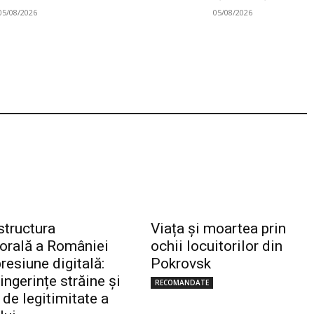
05/08/2026
05/08/2026
structura
Viața și moartea prin
torală a României
ochii locuitorilor din
resiune digitală:
Pokrovsk
 ingerințe străine și
RECOMANDATE
 de legitimitate a