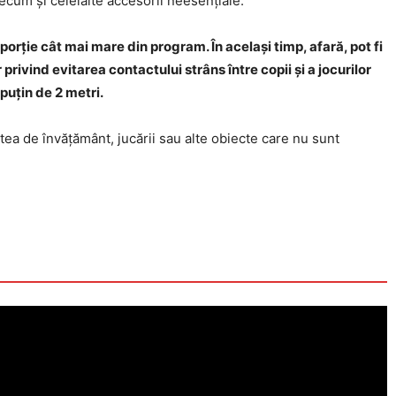
recum și celelalte accesorii neesențiale.
oporție cât mai mare din program. În același timp, afară, pot fi
rivind evitarea contactului strâns între copii și a jocurilor
puțin de 2 metri.
tea de învățământ, jucării sau alte obiecte care nu sunt
Click pe imagine