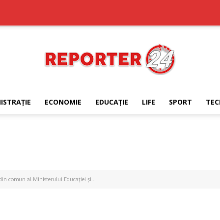
ISTRAŢIE
ECONOMIE
EDUCAŢIE
LIFE
SPORT
TEC
REPORTER24
rdin comun al Ministerului Educaţiei şi...