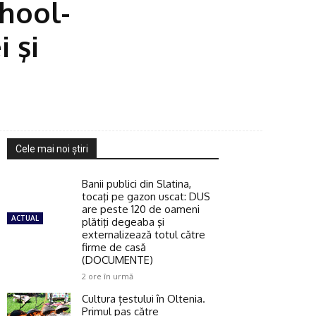
chool-
 şi
Cele mai noi ştiri
Banii publici din Slatina,
tocaţi pe gazon uscat: DUS
are peste 120 de oameni
ACTUAL
plătiţi degeaba şi
externalizează totul către
firme de casă
(DOCUMENTE)
2 ore în urmă
Cultura țestului în Oltenia.
Primul pas către