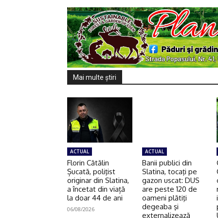
Mai multe ştiri
ACTUAL
ACTUAL
Florin Cătălin
Banii publici din
Șucată, poliţist
Slatina, tocaţi pe
originar din Slatina,
gazon uscat: DUS
a încetat din viață
are peste 120 de
la doar 44 de ani
oameni plătiţi
degeaba şi
06/08/2026
externalizează