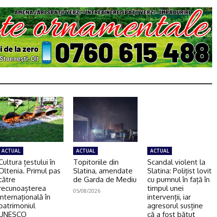
ACTUAL
ACTUAL
ACTUAL
Cultura țestului în
Topitoriile din
Scandal violent la
Oltenia. Primul pas
Slatina, amendate
Slatina: Polițist lovit
către
de Garda de Mediu
cu pumnul în față în
recunoașterea
timpul unei
05/08/2026
internațională în
intervenții, iar
patrimoniul
agresorul susține
UNESCO
că a fost bătut