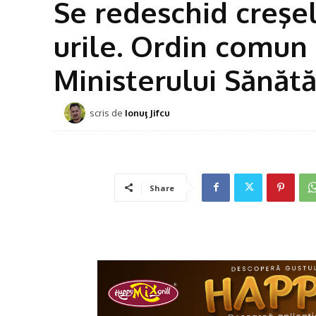
Se redeschid creşel
urile. Ordin comun 
Ministerului Sănătăţ
scris de
Ionuţ Jifcu
Share