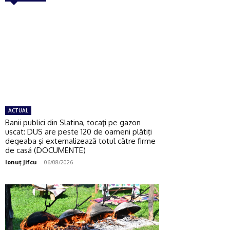
ACTUAL
Banii publici din Slatina, tocaţi pe gazon
uscat: DUS are peste 120 de oameni plătiţi
degeaba şi externalizează totul către firme
de casă (DOCUMENTE)
Ionuţ Jifcu
-
06/08/2026