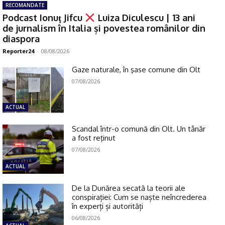
RECOMANDATE
Podcast Ionuţ Jifcu
Luiza Diculescu | 13 ani
de jurnalism în Italia și povestea românilor din
diaspora
Reporter24
-
08/08/2026
Gaze naturale, în şase comune din Olt
07/08/2026
ACTUAL
Scandal într-o comună din Olt. Un tânăr
a fost reţinut
07/08/2026
ACTUAL
De la Dunărea secată la teorii ale
conspirației: Cum se naște neîncrederea
în experți și autorități
06/08/2026