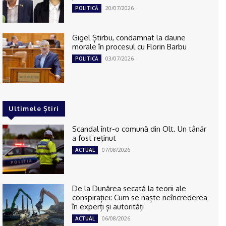
20/07/2026
POLITICĂ
Gigel Știrbu, condamnat la daune
morale în procesul cu Florin Barbu
03/07/2026
POLITICĂ
Ultimele Știri
Scandal într-o comună din Olt. Un tânăr
a fost reţinut
07/08/2026
ACTUAL
De la Dunărea secată la teorii ale
conspirației: Cum se naște neîncrederea
în experți și autorități
06/08/2026
ACTUAL