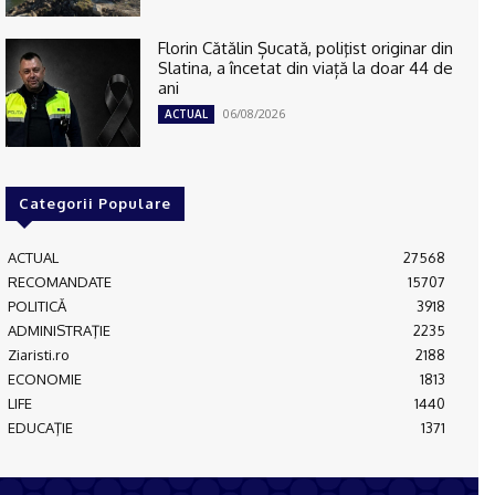
Florin Cătălin Șucată, poliţist originar din
Slatina, a încetat din viață la doar 44 de
ani
06/08/2026
ACTUAL
Categorii Populare
ACTUAL
27568
RECOMANDATE
15707
POLITICĂ
3918
ADMINISTRAŢIE
2235
Ziaristi.ro
2188
ECONOMIE
1813
LIFE
1440
EDUCAŢIE
1371