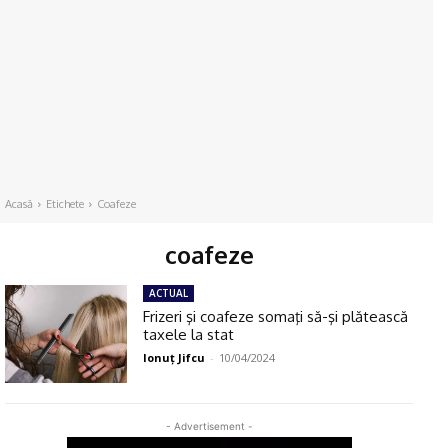
Acasă
Etichete
Coafeze
coafeze
ACTUAL
Frizeri şi coafeze somaţi să-şi plătească
taxele la stat
Ionuţ Jifcu
-
10/04/2024
- Advertisement -