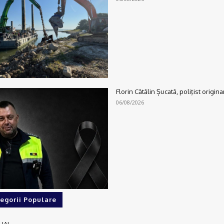
Florin Cătălin Șucată, poliţist origina
06/08/2026
egorii Populare