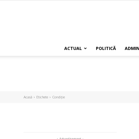
ACTUAL
POLITICĂ
ADMIN
Acasă
Etichete
Condiţie
- Advertisement -