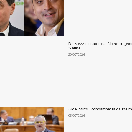
De Mezzo colaborează bine cu „extre
Slatinei
20/07/2026
Gigel Știrbu, condamnat la daune mo
03/07/2026