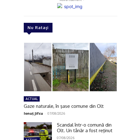
Nu Rataţi
ACTUAL
Gaze naturale, în şase comune din Olt
Ionuţ Jifcu
-
07/08/2026
Scandal într-o comună din
Olt. Un tânăr a fost reţinut
07/08/2026