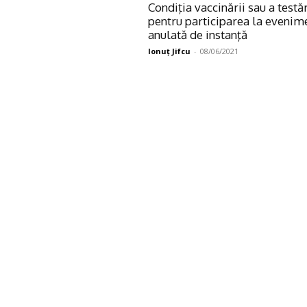
Condiţia vaccinării sau a testăr
pentru participarea la evenim
anulată de instanţă
Ionuţ Jifcu
-
08/06/2021