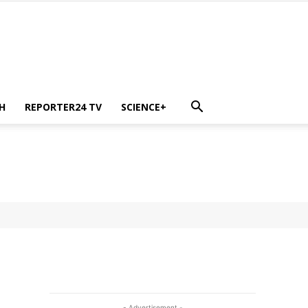
H
REPORTER24 TV
SCIENCE+
- Advertisement -