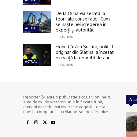
ACTUAL
De la Dunărea secată la
teorii ale conspirației: Cum
se naște neîncrederea în
ACTUAL
experți și autorități
06/08/2026
Florin Cătălin Șucată, poliţist
originar din Slatina, a încetat
din viață la doar 44 de ani
ACTUAL
06/08/2026
Reporter 24 este o publicaţie exclusiv online cu
Ale
sute de mii de vizitatori unici în fiecare lună,
oameni din cele mai diverse categorii – de la
tineri, la bugetari sau chiar persoane vârstnice.