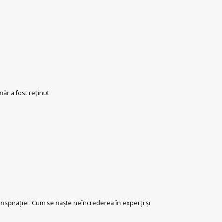
ăr a fost reţinut
onspirației: Cum se naște neîncrederea în experți și