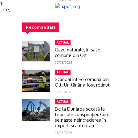
ii
ente,
Recomandări
ACTUAL
Gaze naturale, în şase
comune din Olt
07/08/2026
ACTUAL
Scandal într-o comună din
Olt. Un tânăr a fost reţinut
07/08/2026
ACTUAL
De la Dunărea secată la
teorii ale conspirației: Cum
se naște neîncrederea în
experți și autorități
06/08/2026