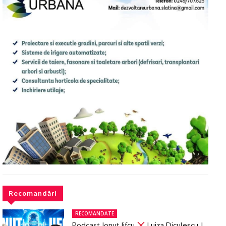
Recomandări
RECOMANDATE
Podcast Ionuţ Jifcu
Luiza Diculescu |