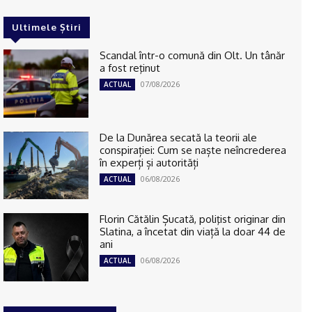
Ultimele Știri
Scandal într-o comună din Olt. Un tânăr
a fost reţinut
07/08/2026
ACTUAL
De la Dunărea secată la teorii ale
conspirației: Cum se naște neîncrederea
în experți și autorități
06/08/2026
ACTUAL
Florin Cătălin Șucată, poliţist originar din
Slatina, a încetat din viață la doar 44 de
ani
06/08/2026
ACTUAL