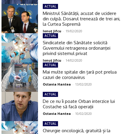
ACTUAL
Ministrul Sănătăţii, acuzat de ucidere
din culpă. Dosarul trenează de trei ani,
la Curtea Supremă
Ionuţ Jifcu
-
19/02/2020
ACTUAL
Sindicatele din Sănătate solicită
Guvernului retragerea ordonanţei
privind sistemul privat
Ionuţ Jifcu
-
14/02/2020
ACTUAL
Mai multe spitale din țară pot prelua
cazuri de coronavirus
Octavia Hantea
-
13/02/2020
ACTUAL
De ce nu îi poate Orban interzice lui
Costache să facă operaţii
Octavia Hantea
-
10/02/2020
ACTUAL
Chirurgie oncologică, gratuită și la