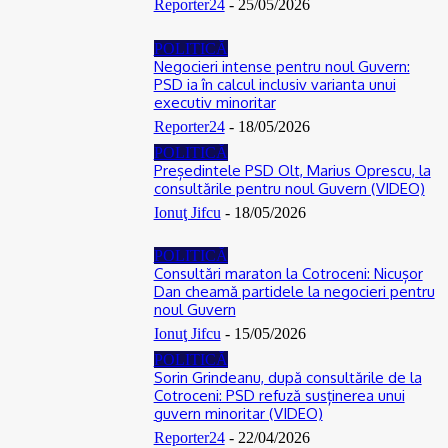
Reporter24
-
25/05/2026
POLITICĂ
Negocieri intense pentru noul Guvern:
PSD ia în calcul inclusiv varianta unui
executiv minoritar
Reporter24
-
18/05/2026
POLITICĂ
Președintele PSD Olt, Marius Oprescu, la
consultările pentru noul Guvern (VIDEO)
Ionuţ Jifcu
-
18/05/2026
POLITICĂ
Consultări maraton la Cotroceni: Nicușor
Dan cheamă partidele la negocieri pentru
noul Guvern
Ionuţ Jifcu
-
15/05/2026
POLITICĂ
Sorin Grindeanu, după consultările de la
Cotroceni: PSD refuză susținerea unui
guvern minoritar (VIDEO)
Reporter24
-
22/04/2026