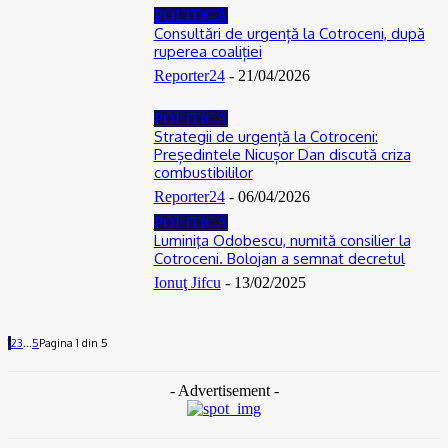
POLITICĂ
Consultări de urgență la Cotroceni, după
ruperea coaliției
Reporter24
-
21/04/2026
POLITICĂ
Strategii de urgență la Cotroceni:
Președintele Nicușor Dan discută criza
combustibililor
Reporter24
-
06/04/2026
POLITICĂ
Luminiţa Odobescu, numită consilier la
Cotroceni. Bolojan a semnat decretul
Ionuţ Jifcu
-
13/02/2025
1
2
3
...
5
Pagina 1 din 5
- Advertisement -