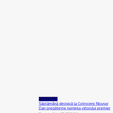
ACTUAL
Gaze naturale, în şase comune din Olt
07/08/2026
ACTUAL
Scandal într-o comună din Olt. Un tânăr a fost reţinut
07/08/2026
ACTUAL
De la Dunărea secată la teorii ale conspirației: Cum se naște
neîncrederea în experți și autorități
06/08/2026
POLITICĂ
Săptămână decisivă la Cotroceni: Nicușor
Dan pregătește numirea viitorului premier