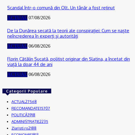
Scandal într-o comună din Olt. Un tânăr a fost reţinut
ACTUAL
07/08/2026
De la Dunărea secată la teorii ale conspirației: Cum se naște
neîncrederea în experți și autorități
ACTUAL
06/08/2026
Florin Cătălin Șucată, poliţist originar din Slatina, a încetat din
viață la doar 44 de ani
ACTUAL
06/08/2026
Categorii Populare
ACTUAL
27568
RECOMANDATE
15707
POLITICĂ
3918
ADMINISTRAŢIE
2235
Ziaristi.ro
2188
ECONOMIE
1813