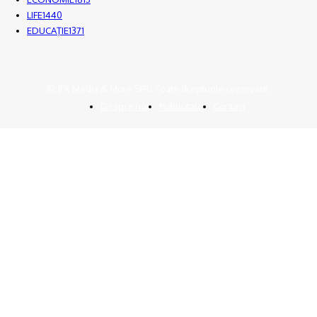
LIFE
1440
EDUCAŢIE
1371
© JFK Media & More SRL. Toate drepturile rezervate.
Despre noi
Publicitate
Contact