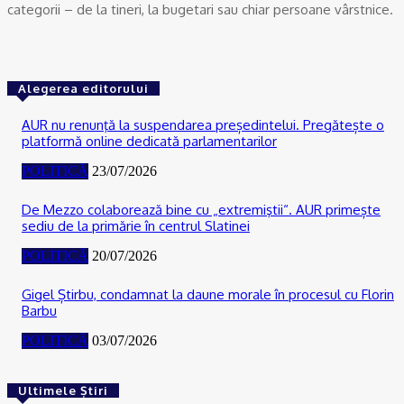
categorii – de la tineri, la bugetari sau chiar persoane vârstnice.
Alegerea editorului
AUR nu renunţă la suspendarea președintelui. Pregătește o
platformă online dedicată parlamentarilor
POLITICĂ
23/07/2026
De Mezzo colaborează bine cu „extremiştii“. AUR primește
sediu de la primărie în centrul Slatinei
POLITICĂ
20/07/2026
Gigel Știrbu, condamnat la daune morale în procesul cu Florin
Barbu
POLITICĂ
03/07/2026
Ultimele Știri