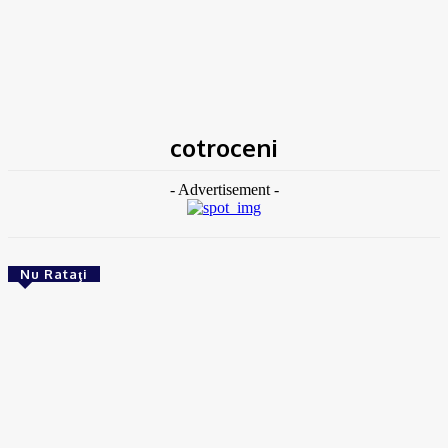
Acasă
Etichete
Cotroceni
cotroceni
- Advertisement -
Nu Rataţi
RECOMANDATE
Podcast Ionuţ Jifcu ❌ Luiza Diculescu | 13 ani de
jurnalism în Italia și povestea românilor din
diaspora
Reporter24
-
08/08/2026