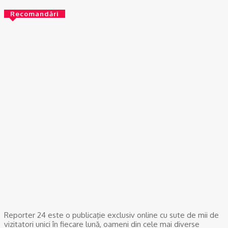
Recomandări
RECOMANDATE
Podcast Ionuţ Jifcu ❌ Luiza Diculescu | 13 ani de jurnalism în
Italia și povestea românilor din diaspora
08/08/2026
ACTUAL
Gaze naturale, în şase comune din Olt
07/08/2026
ACTUAL
Scandal într-o comună din Olt. Un tânăr a fost reţinut
07/08/2026
Reporter 24 este o publicaţie exclusiv online cu sute de mii de
vizitatori unici în fiecare lună, oameni din cele mai diverse