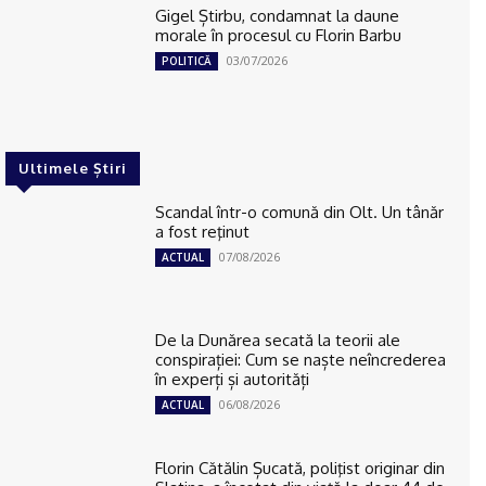
Gigel Știrbu, condamnat la daune
morale în procesul cu Florin Barbu
03/07/2026
POLITICĂ
Ultimele Știri
Scandal într-o comună din Olt. Un tânăr
a fost reţinut
07/08/2026
ACTUAL
De la Dunărea secată la teorii ale
conspirației: Cum se naște neîncrederea
în experți și autorități
06/08/2026
ACTUAL
Florin Cătălin Șucată, poliţist originar din