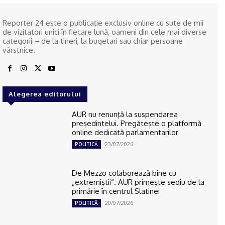
Reporter 24 este o publicaţie exclusiv online cu sute de mii
de vizitatori unici în fiecare lună, oameni din cele mai diverse
categorii – de la tineri, la bugetari sau chiar persoane
vârstnice.
Alegerea editorului
AUR nu renunţă la suspendarea
președintelui. Pregătește o platformă
online dedicată parlamentarilor
23/07/2026
POLITICĂ
De Mezzo colaborează bine cu
„extremiştii“. AUR primește sediu de la
primărie în centrul Slatinei
20/07/2026
POLITICĂ