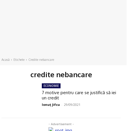
Acasă
Etichete
Credite nebancare
credite nebancare
ECONOMIE
7 motive pentru care se justifică să iei
un credit
Ionuţ Jifcu
-
29/09/2021
- Advertisement -