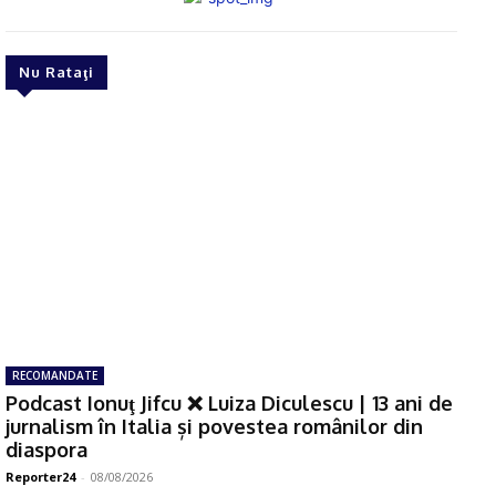
Nu Rataţi
RECOMANDATE
Podcast Ionuţ Jifcu ❌ Luiza Diculescu | 13 ani de
jurnalism în Italia și povestea românilor din
diaspora
Reporter24
-
08/08/2026