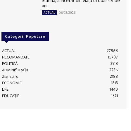
Slatina, a încetat din viață la doar 44 de
ani
06/08/2026
ACTUAL
Categorii Populare
ACTUAL
27568
RECOMANDATE
15707
POLITICĂ
3918
ADMINISTRAŢIE
2235
Ziaristi.ro
2188
ECONOMIE
1813
LIFE
1440
EDUCAŢIE
1371
© JFK Media & More SRL. Toate drepturile rezervate.
Despre noi
Publicitate
Contact