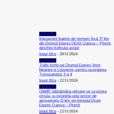
Florin Cătălin Șucată, poliţist originar din Slatina, a încetat din
viață la doar 44 de ani
06/08/2026
ACTUAL
Inaugurare înainte de termen: Încă 37 km
din Drumul Expres DEx12 Craiova – Pitești,
deschiși traficului astăzi
Ionuţ Jifcu
-
28/11/2024
ACTUAL
Trafic închis pe Drumul Expres, între
Negreni şi Coloneşti, pentru racordarea
Tronsoanelor 3 şi 4
Ionuţ Jifcu
-
22/11/2024
ACTUAL
CNAIR: Săptămâna viitoare se va putea
circula, cu excepția unui sector de
aproximativ 12 km, pe întregul Drum
Expres Craiova – Pitești
Ionuţ Jifcu
-
22/11/2024