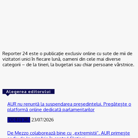
ACTUAL
De la Dunărea secată la teorii ale conspirației: Cum se naște
neîncrederea în experți și autorități
06/08/2026
Reporter 24 este o publicaţie exclusiv online cu sute de mii de
vizitatori unici în fiecare lună, oameni din cele mai diverse
categorii – de la tineri, la bugetari sau chiar persoane vârstnice.
Alegerea editorului
AUR nu renunţă la suspendarea președintelui. Pregătește o
platformă online dedicată parlamentarilor
POLITICĂ
23/07/2026
De Mezzo colaborează bine cu „extremiştii“. AUR primește