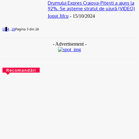
Drumului Expres Craiova-Pitești a ajuns la
92%. Se aşterne stratul de uzură (VIDEO)
Ionuţ Jifcu
-
15/10/2024
1
2
3
4
...
26
Pagina 3 din 26
- Advertisement -
Recomandări
ACTUAL
Gaze naturale, în şase comune din Olt
07/08/2026
ACTUAL
Scandal într-o comună din Olt. Un tânăr a fost reţinut
07/08/2026