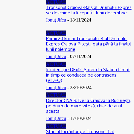
ACTUAL
Tronsonul Craiova-Balș al Drumului Expres
se deschide la începutul lunii decembrie
Ionuţ Jifcu
-
18/11/2024
ACTUAL
Primii 20 km ai Tronsonului 4 al Drumului
Expres Craiova-Pitești, gata până la finalul
lunii noiembrie
Ionuţ Jifcu
-
07/11/2024
ACTUAL
Incident pe DEx12: Șofer din Slatina filmat
în timp ce conducea pe contrasens
(VIDEO)
Ionuţ Jifcu
-
28/10/2024
ACTUAL
Director CNAIR: De la Craiova la Bucureşti,
pe drum de mare viteză, chiar de anul
acesta
Ionuţ Jifcu
-
17/10/2024
ACTUAL
Stadiul lucrărilor pe Tronsonul 1 al