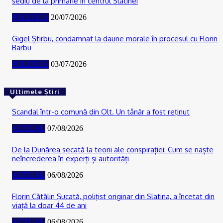
sediu de la primărie în centrul Slatinei
POLITICĂ
20/07/2026
Gigel Știrbu, condamnat la daune morale în procesul cu Florin
Barbu
POLITICĂ
03/07/2026
Ultimele Știri
Scandal într-o comună din Olt. Un tânăr a fost reţinut
ACTUAL
07/08/2026
De la Dunărea secată la teorii ale conspirației: Cum se naște
neîncrederea în experți și autorități
ACTUAL
06/08/2026
Florin Cătălin Șucată, poliţist originar din Slatina, a încetat din
viață la doar 44 de ani
ACTUAL
06/08/2026