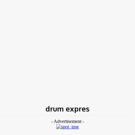
Acasă
Etichete
Drum expres
drum expres
- Advertisement -