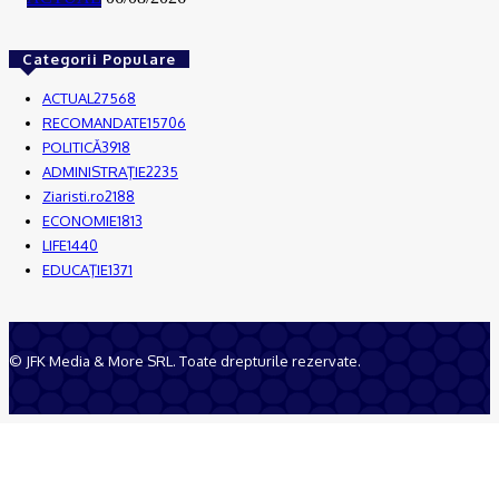
Categorii Populare
ACTUAL
27568
RECOMANDATE
15706
POLITICĂ
3918
ADMINISTRAŢIE
2235
Ziaristi.ro
2188
ECONOMIE
1813
LIFE
1440
EDUCAŢIE
1371
© JFK Media & More SRL. Toate drepturile rezervate.
Despre noi
Publicitate
Contact