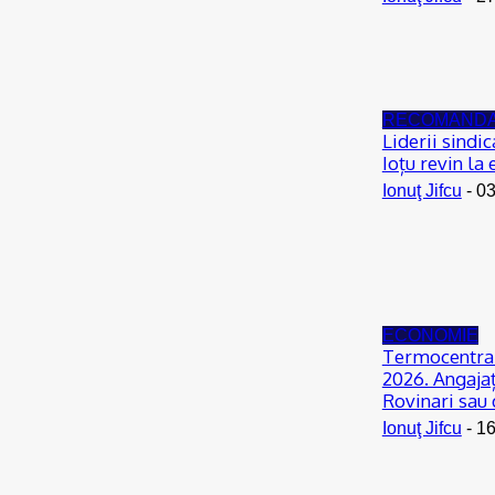
RECOMAND
Liderii sindi
Ioțu revin la
Ionuţ Jifcu
-
03
ECONOMIE
Termocentrala
2026. Angajați
Rovinari sau 
Ionuţ Jifcu
-
16