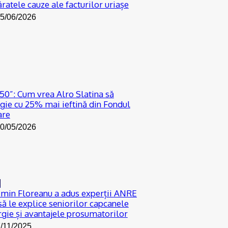
ratele cauze ale facturilor uriașe
5/06/2026
50”: Cum vrea Alro Slatina să
gie cu 25% mai ieftină din Fondul
are
0/05/2026
e
smin Floreanu a adus experții ANRE
 să le explice seniorilor capcanele
rgie și avantajele prosumatorilor
/11/2025