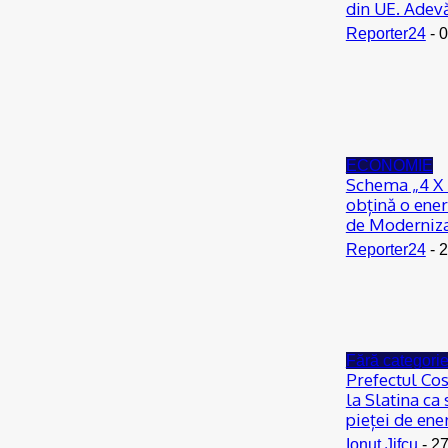
din UE. Adevă
Reporter24
-
0
ECONOMIE
Schema „4 X 
obțină o ener
de Moderniz
Reporter24
-
2
Fără categori
Prefectul Co
la Slatina ca
pieței de ene
Ionuţ Jifcu
-
27