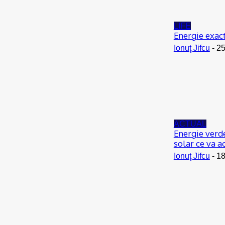
LIFE
Energie exact
Ionuţ Jifcu
-
25
ACTUAL
Energie verde
solar ce va 
Ionuţ Jifcu
-
18