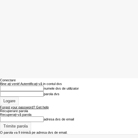
Conectare
Bine ați venit! Autentificați-vă in contul dvs
numele dvs de utilizator
parola dvs
Forgot your password? Get help
Recuperare parola
Recuperați-vă parola
adresa dvs de email
O parola va fi trimisă pe adresa dvs de email.