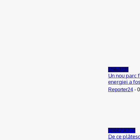
Scandal într-o comună din Olt. Un tânăr a
fost reţinut
07/08/2026
ACTUAL
De la Dunărea secată la teorii ale
conspirației: Cum se naște neîncrederea în
experți și autorități
06/08/2026
ACTUAL
Un nou parc f
energiei a fo
Reporter24
-
0
ECONOMIE
De ce plătes