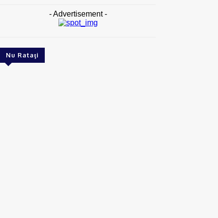
- Advertisement -
Nu Rataţi
RECOMANDATE
Podcast Ionuţ Jifcu ❌ Luiza Diculescu | 13 ani de
jurnalism în Italia și povestea românilor din
diaspora
Reporter24
-
08/08/2026
ACTUAL
Gaze naturale, în şase comune din Olt
07/08/2026
ACTUAL