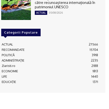
către recunoașterea internațională în
patrimoniul UNESCO
05/08/2026
ACTUAL
Categorii Populare
ACTUAL
27566
RECOMANDATE
15704
POLITICĂ
3918
ADMINISTRAŢIE
2235
Ziaristi.ro
2188
ECONOMIE
1813
LIFE
1440
EDUCAŢIE
1371
© JFK Media & More SRL. Toate drepturile rezervate.
Despre noi
Publicitate
Contact