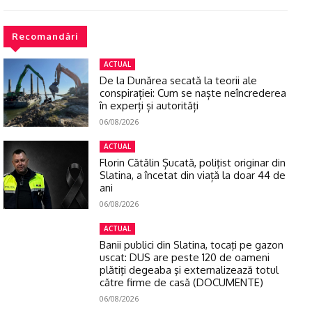
Recomandări
ACTUAL
De la Dunărea secată la teorii ale
conspirației: Cum se naște neîncrederea
în experți și autorități
06/08/2026
ACTUAL
Florin Cătălin Șucată, poliţist originar din
Slatina, a încetat din viață la doar 44 de
ani
06/08/2026
ACTUAL
Banii publici din Slatina, tocaţi pe gazon
uscat: DUS are peste 120 de oameni
plătiţi degeaba şi externalizează totul
către firme de casă (DOCUMENTE)
06/08/2026