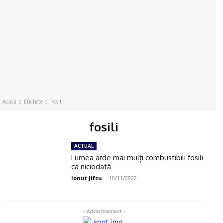
Acasă
Etichete
Fosili
fosili
ACTUAL
Lumea arde mai mulți combustibili fosili
ca niciodată
Ionuţ Jifcu
-
10/11/2022
- Advertisement -