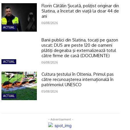
Florin Cătălin Șucată, poliţist originar din
Slatina, a încetat din viață la doar 44 de
ani
06/08/2026
ACTUAL
Banii publici din Slatina, tocaţi pe gazon
uscat: DUS are peste 120 de oameni
plătiţi degeaba şi externalizează totul
către firme de casă (DOCUMENTE)
ACTUAL
06/08/2026
Cultura țestului în Oltenia. Primul pas
către recunoașterea internațională în
patrimoniul UNESCO
05/08/2026
ACTUAL
- Advertisement -