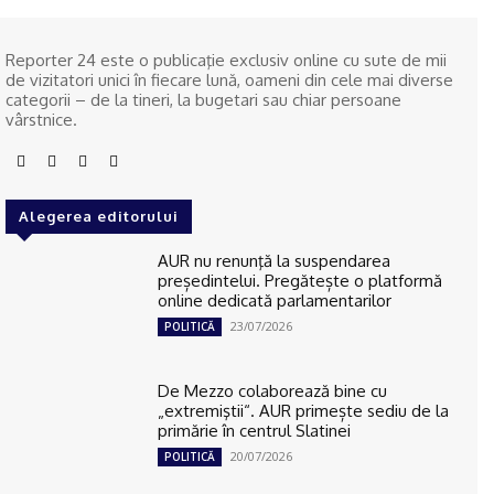
Reporter 24 este o publicaţie exclusiv online cu sute de mii
de vizitatori unici în fiecare lună, oameni din cele mai diverse
categorii – de la tineri, la bugetari sau chiar persoane
vârstnice.
Alegerea editorului
AUR nu renunţă la suspendarea
președintelui. Pregătește o platformă
online dedicată parlamentarilor
23/07/2026
POLITICĂ
De Mezzo colaborează bine cu
„extremiştii“. AUR primește sediu de la
primărie în centrul Slatinei
20/07/2026
POLITICĂ