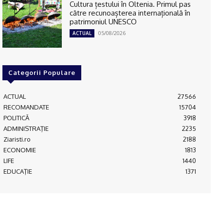
Cultura țestului în Oltenia. Primul pas
către recunoașterea internațională în
patrimoniul UNESCO
05/08/2026
ACTUAL
Categorii Populare
ACTUAL
27566
RECOMANDATE
15704
POLITICĂ
3918
ADMINISTRAŢIE
2235
Ziaristi.ro
2188
ECONOMIE
1813
LIFE
1440
EDUCAŢIE
1371
© JFK Media & More SRL. Toate drepturile rezervate.