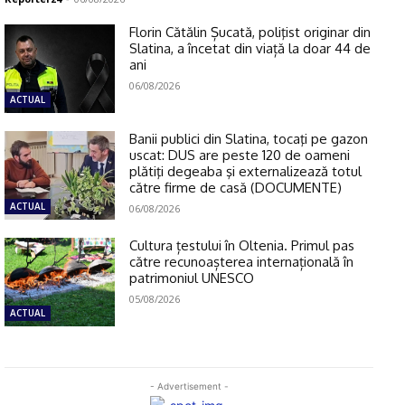
Florin Cătălin Șucată, poliţist originar din
Slatina, a încetat din viață la doar 44 de
ani
06/08/2026
ACTUAL
Banii publici din Slatina, tocaţi pe gazon
uscat: DUS are peste 120 de oameni
plătiţi degeaba şi externalizează totul
către firme de casă (DOCUMENTE)
ACTUAL
06/08/2026
Cultura țestului în Oltenia. Primul pas
către recunoașterea internațională în
patrimoniul UNESCO
05/08/2026
ACTUAL
- Advertisement -