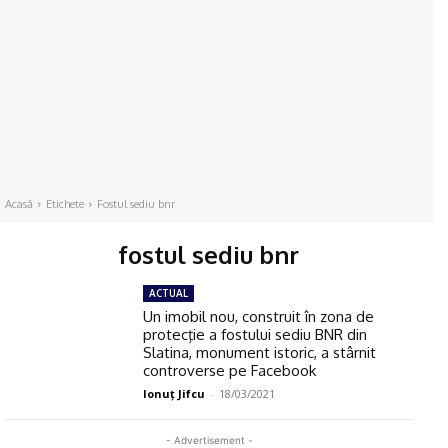
Acasă
Etichete
Fostul sediu bnr
fostul sediu bnr
ACTUAL
Un imobil nou, construit în zona de
protecţie a fostului sediu BNR din
Slatina, monument istoric, a stârnit
controverse pe Facebook
Ionuţ Jifcu
-
18/03/2021
- Advertisement -