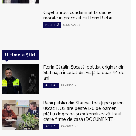
Gigel Știrbu, condamnat la daune
morale în procesul cu Florin Barbu
03/07/2026
POLITICĂ
Ultimele Știri
Florin Cătălin Șucată, poliţist originar din
Slatina, a încetat din viață la doar 44 de
ani
06/08/2026
ACTUAL
Banii publici din Slatina, tocaţi pe gazon
uscat: DUS are peste 120 de oameni
plătiţi degeaba şi externalizează totul
către firme de casă (DOCUMENTE)
06/08/2026
ACTUAL