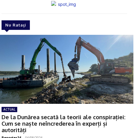
Nu Rataţi
ACTUAL
De la Dunărea secată la teorii ale conspirației:
Cum se naște neîncrederea în experți și
autorități
Reporter24
-
06/08/2026