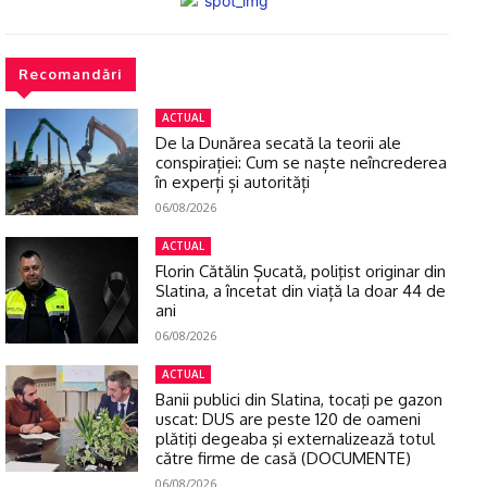
Recomandări
ACTUAL
De la Dunărea secată la teorii ale
conspirației: Cum se naște neîncrederea
în experți și autorități
06/08/2026
ACTUAL
Florin Cătălin Șucată, poliţist originar din
Slatina, a încetat din viață la doar 44 de
ani
06/08/2026
ACTUAL
Banii publici din Slatina, tocaţi pe gazon
uscat: DUS are peste 120 de oameni
plătiţi degeaba şi externalizează totul
către firme de casă (DOCUMENTE)
06/08/2026