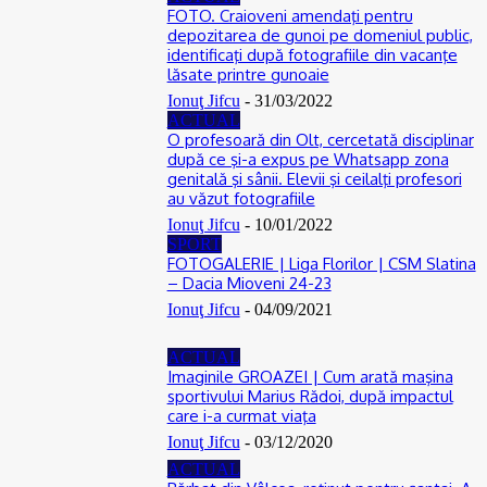
FOTO. Craioveni amendaţi pentru
depozitarea de gunoi pe domeniul public,
identificaţi după fotografiile din vacanţe
lăsate printre gunoaie
Ionuţ Jifcu
-
31/03/2022
ACTUAL
O profesoară din Olt, cercetată disciplinar
după ce şi-a expus pe Whatsapp zona
genitală şi sânii. Elevii şi ceilalţi profesori
au văzut fotografiile
Ionuţ Jifcu
-
10/01/2022
SPORT
FOTOGALERIE | Liga Florilor | CSM Slatina
– Dacia Mioveni 24-23
Ionuţ Jifcu
-
04/09/2021
ACTUAL
Imaginile GROAZEI | Cum arată maşina
sportivului Marius Rădoi, după impactul
care i-a curmat viaţa
Ionuţ Jifcu
-
03/12/2020
ACTUAL