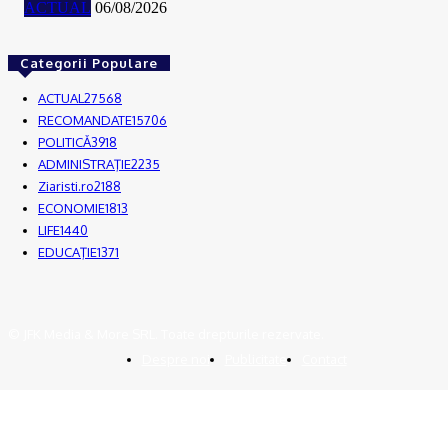
ACTUAL
06/08/2026
Categorii Populare
ACTUAL
27568
RECOMANDATE
15706
POLITICĂ
3918
ADMINISTRAŢIE
2235
Ziaristi.ro
2188
ECONOMIE
1813
LIFE
1440
EDUCAŢIE
1371
© JFK Media & More SRL. Toate drepturile rezervate.
Despre noi
Publicitate
Contact