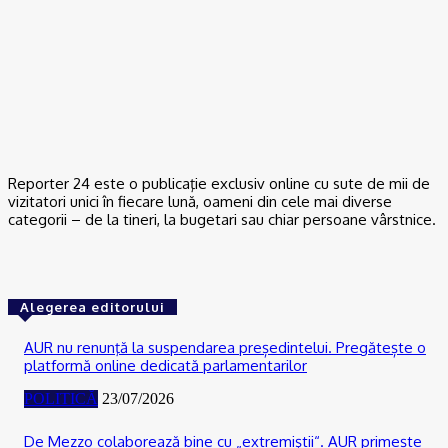
ACTUAL
De la Dunărea secată la teorii ale conspirației: Cum se naște
neîncrederea în experți și autorități
06/08/2026
Reporter 24 este o publicaţie exclusiv online cu sute de mii de
vizitatori unici în fiecare lună, oameni din cele mai diverse
categorii – de la tineri, la bugetari sau chiar persoane vârstnice.
Alegerea editorului
AUR nu renunţă la suspendarea președintelui. Pregătește o
platformă online dedicată parlamentarilor
POLITICĂ
23/07/2026
De Mezzo colaborează bine cu „extremiştii“. AUR primește