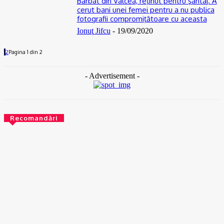
Bărbat din Vâlcea, reţinut pentru şantaj. A
cerut bani unei femei pentru a nu publica
fotografii compromiţătoare cu aceasta
Ionuţ Jifcu
-
19/09/2020
1
2
Pagina 1 din 2
- Advertisement -
Recomandări
ACTUAL
Gaze naturale, în şase comune din Olt
07/08/2026
ACTUAL
Scandal într-o comună din Olt. Un tânăr a fost reţinut
07/08/2026