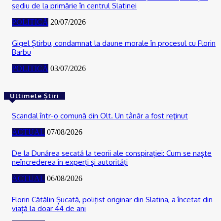
sediu de la primărie în centrul Slatinei
POLITICĂ
20/07/2026
Gigel Știrbu, condamnat la daune morale în procesul cu Florin
Barbu
POLITICĂ
03/07/2026
Ultimele Știri
Scandal într-o comună din Olt. Un tânăr a fost reţinut
ACTUAL
07/08/2026
De la Dunărea secată la teorii ale conspirației: Cum se naște
neîncrederea în experți și autorități
ACTUAL
06/08/2026
Florin Cătălin Șucată, poliţist originar din Slatina, a încetat din
viață la doar 44 de ani