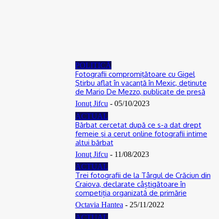
Florin Cătălin Șucată, poliţist originar din Slatina, a încetat din
viață la doar 44 de ani
06/08/2026
POLITICĂ
Fotografii compromiţătoare cu Gigel
Ştirbu aflat în vacanţă în Mexic, deţinute
de Mario De Mezzo, publicate de presă
Ionuţ Jifcu
-
05/10/2023
ACTUAL
Bărbat cercetat după ce s-a dat drept
femeie şi a cerut online fotografii intime
altui bărbat
Ionuţ Jifcu
-
11/08/2023
ACTUAL
Trei fotografii de la Târgul de Crăciun din
Craiova, declarate câștigătoare în
competiția organizată de primărie
Octavia Hantea
-
25/11/2022
ACTUAL