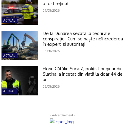
a fost reţinut
07/08/2026
ACTUAL
De la Dunărea secată la teorii ale
conspirației: Cum se naște neîncrederea
în experți și autorități
06/08/2026
ACTUAL
Florin Cătălin Șucată, poliţist originar din
Slatina, a încetat din viață la doar 44 de
ani
06/08/2026
ACTUAL
- Advertisement -