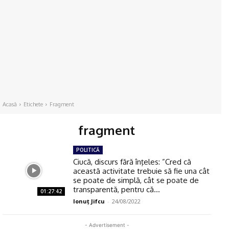
Acasă
Etichete
Fragment
fragment
POLITICĂ
Ciucă, discurs fără înţeles: ”Cred că
această activitate trebuie să fie una cât
se poate de simplă, cât se poate de
transparentă, pentru că...
01:27:42
Ionuţ Jifcu
-
24/08/2022
- Advertisement -