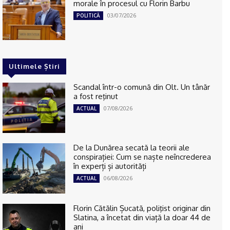
morale în procesul cu Florin Barbu
03/07/2026
POLITICĂ
Ultimele Știri
Scandal într-o comună din Olt. Un tânăr
a fost reţinut
07/08/2026
ACTUAL
De la Dunărea secată la teorii ale
conspirației: Cum se naște neîncrederea
în experți și autorități
06/08/2026
ACTUAL
Florin Cătălin Șucată, poliţist originar din
Slatina, a încetat din viață la doar 44 de
ani