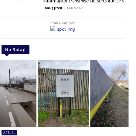
informaţiilor transmise de senzorul GPS
Ionuţ Jifcu
-
13/07/2021
- Advertisement -
Nu Rataţi
ACTUAL