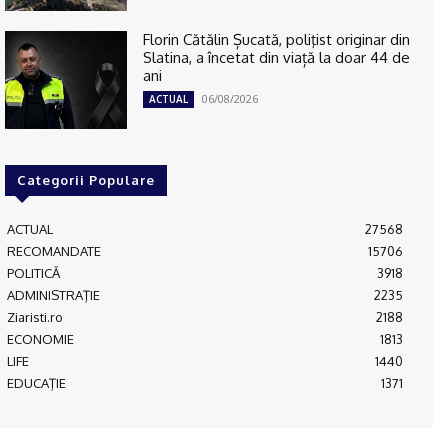
Florin Cătălin Șucată, poliţist originar din
Slatina, a încetat din viață la doar 44 de
ani
06/08/2026
ACTUAL
Categorii Populare
ACTUAL
27568
RECOMANDATE
15706
POLITICĂ
3918
ADMINISTRAŢIE
2235
Ziaristi.ro
2188
ECONOMIE
1813
LIFE
1440
EDUCAŢIE
1371