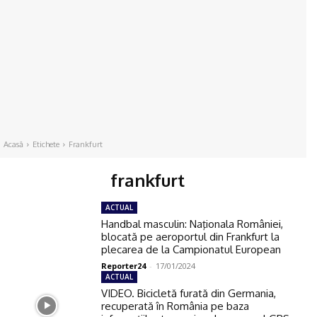
Acasă
Etichete
Frankfurt
frankfurt
ACTUAL
Handbal masculin: Naţionala României,
blocată pe aeroportul din Frankfurt la
plecarea de la Campionatul European
Reporter24
-
17/01/2024
ACTUAL
VIDEO. Bicicletă furată din Germania,
recuperată în România pe baza