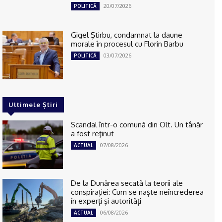
20/07/2026
POLITICĂ
Gigel Știrbu, condamnat la daune
morale în procesul cu Florin Barbu
03/07/2026
POLITICĂ
Ultimele Știri
Scandal într-o comună din Olt. Un tânăr
a fost reţinut
07/08/2026
ACTUAL
De la Dunărea secată la teorii ale
conspirației: Cum se naște neîncrederea
în experți și autorități
06/08/2026
ACTUAL