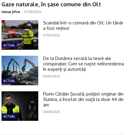
Gaze naturale, în şase comune din Olt
Ionuţ Jifcu
-
07/08/2026
Scandal într-o comună din Olt. Un tânăr
a fost reţinut
07/08/2026
ACTUAL
De la Dunărea secată la teorii ale
conspirației: Cum se naște neîncrederea
în experți și autorități
06/08/2026
ACTUAL
Florin Cătălin Șucată, poliţist originar din
Slatina, a încetat din viață la doar 44 de
ani
06/08/2026
ACTUAL