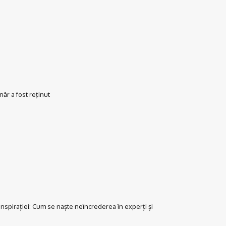
ăr a fost reţinut
onspirației: Cum se naște neîncrederea în experți și