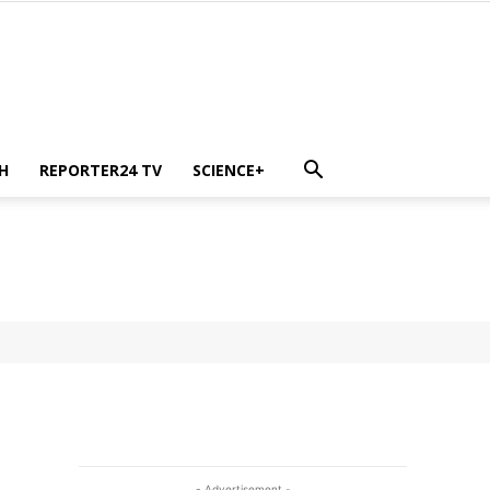
H
REPORTER24 TV
SCIENCE+
- Advertisement -