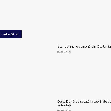
imele Știri
Scandal într-o comună din Olt. Un tân
07/08/2026
De la Dunărea secată la teorii ale c
autorități
06/08/2026