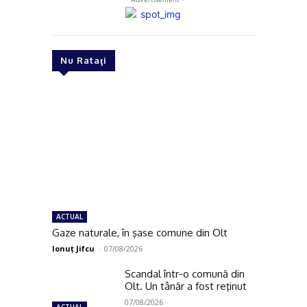
Nu Rataţi
ACTUAL
Gaze naturale, în şase comune din Olt
Ionuţ Jifcu
-
07/08/2026
Scandal într-o comună din
Olt. Un tânăr a fost reţinut
07/08/2026