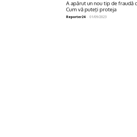
A apărut un nou tip de fraudă 
Cum vă puteţi proteja
Reporter24
-
01/09/2023