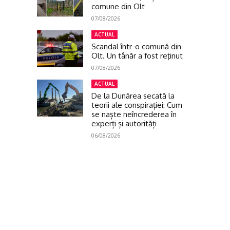
comune din Olt
07/08/2026
ACTUAL
Scandal într-o comună din
Olt. Un tânăr a fost reţinut
07/08/2026
ACTUAL
De la Dunărea secată la
teorii ale conspirației: Cum
se naște neîncrederea în
experți și autorități
06/08/2026