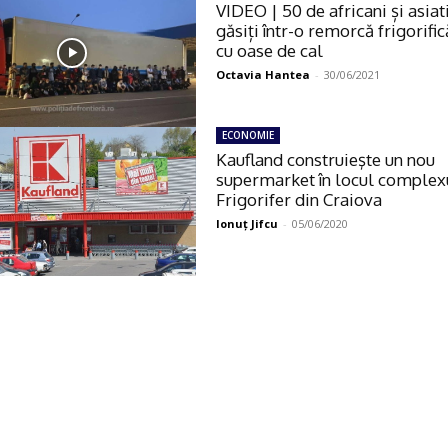
VIDEO | 50 de africani și asiati
găsiți într-o remorcă frigorific
cu oase de cal
Octavia Hantea
-
30/06/2021
ECONOMIE
Kaufland construieşte un nou
supermarket în locul complex
Frigorifer din Craiova
Ionuţ Jifcu
-
05/06/2020