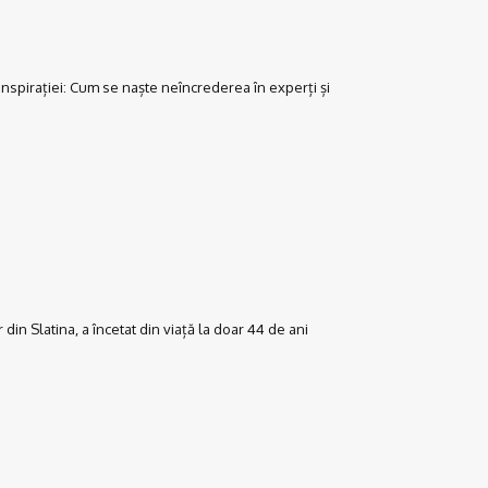
onspirației: Cum se naște neîncrederea în experți și
r din Slatina, a încetat din viață la doar 44 de ani