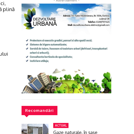
- Advertisement -
ci,
ă plină
ului
Recomandări
ACTUAL
Gaze naturale, în şase