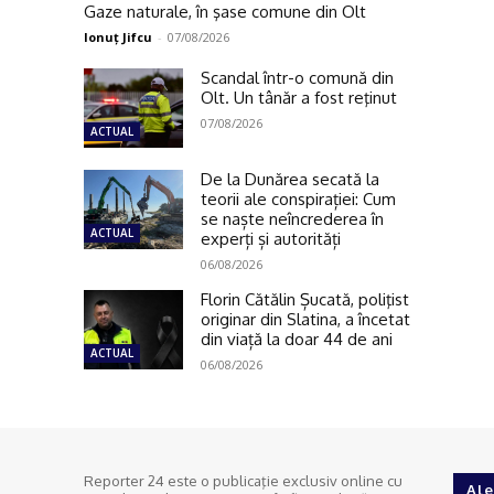
Gaze naturale, în şase comune din Olt
Ionuţ Jifcu
-
07/08/2026
Scandal într-o comună din
Olt. Un tânăr a fost reţinut
07/08/2026
ACTUAL
De la Dunărea secată la
teorii ale conspirației: Cum
se naște neîncrederea în
ACTUAL
experți și autorități
06/08/2026
Florin Cătălin Șucată, poliţist
originar din Slatina, a încetat
din viață la doar 44 de ani
ACTUAL
06/08/2026
Reporter 24 este o publicaţie exclusiv online cu
Ale