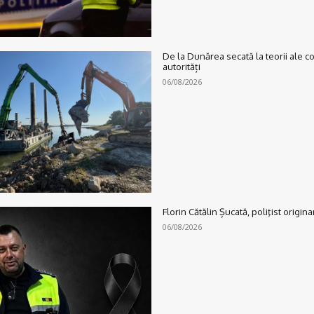
De la Dunărea secată la teorii ale c
autorități
06/08/2026
Florin Cătălin Șucată, poliţist origina
06/08/2026