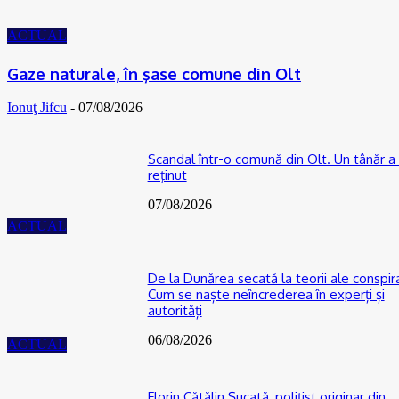
ACTUAL
Gaze naturale, în şase comune din Olt
Ionuţ Jifcu
-
07/08/2026
Scandal într-o comună din Olt. Un tânăr a 
reţinut
07/08/2026
ACTUAL
De la Dunărea secată la teorii ale conspira
Cum se naște neîncrederea în experți și
autorități
06/08/2026
ACTUAL
Florin Cătălin Șucată, poliţist originar din