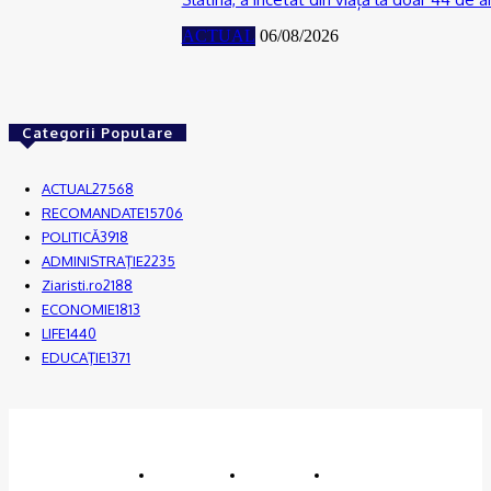
ACTUAL
06/08/2026
Categorii Populare
ACTUAL
27568
RECOMANDATE
15706
POLITICĂ
3918
ADMINISTRAŢIE
2235
Ziaristi.ro
2188
ECONOMIE
1813
LIFE
1440
EDUCAŢIE
1371
© JFK Media & More SRL. Toate drepturile rezervate.
Despre noi
Publicitate
Contact