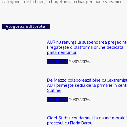
categorii – de la tineri, la bugetari sau chiar persoane vârstnice.
Alegerea editorului
AUR nu renunţă la suspendarea președinte
Pregătește o platformă online dedicată
parlamentarilor
POLITICĂ
23/07/2026
De Mezzo colaborează bine cu „extremişti
AUR primește sediu de la primărie în cent
Slatinei
POLITICĂ
20/07/2026
Gigel Știrbu, condamnat la daune morale 
procesul cu Florin Barbu