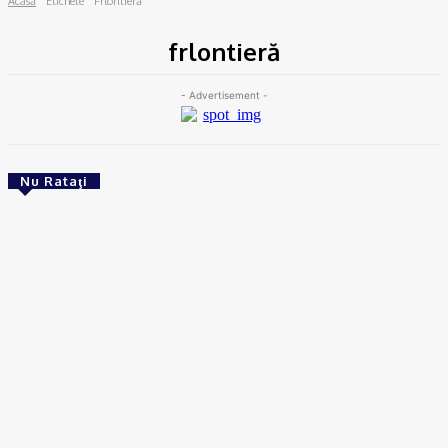
Acasă
Etichete
Frlontieră
frlontieră
- Advertisement -
Nu Rataţi