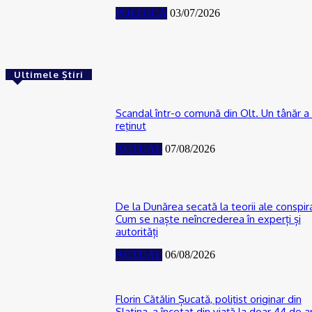
POLITICĂ
03/07/2026
Ultimele Știri
Scandal într-o comună din Olt. Un tânăr a 
reţinut
ACTUAL
07/08/2026
De la Dunărea secată la teorii ale conspira
Cum se naște neîncrederea în experți și
autorități
ACTUAL
06/08/2026
Florin Cătălin Șucată, poliţist originar din
Slatina, a încetat din viață la doar 44 de a