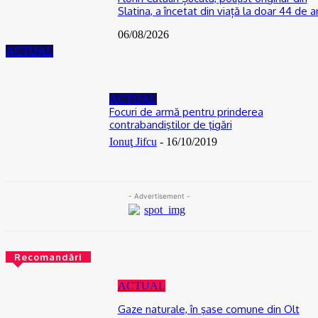
Slatina, a încetat din viață la doar 44 de a
06/08/2026
ACTUAL
ACTUAL
Focuri de armă pentru prinderea
contrabandiştilor de ţigări
Ionuţ Jifcu
-
16/10/2019
- Advertisement -
Recomandări
ACTUAL
Gaze naturale, în şase comune din Olt