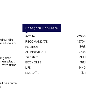
Categorii Populare
ACTUAL
27566
iginar din
RECOMANDATE
15704
oar 44 de ani
POLITICĂ
3918
ADMINISTRAŢIE
2235
Ziaristi.ro
2188
 pe gazon
eni plătiţi
ECONOMIE
1813
 către firme
LIFE
1440
EDUCAŢIE
1371
mul pas către
n