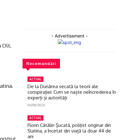
- Advertisement -
 Olt,
Recomandări
ACTUAL
atina.
De la Dunărea secată la teorii ale
conspirației: Cum se naște neîncrederea în
experți și autorități
06/08/2026
ACTUAL
Florin Cătălin Șucată, poliţist originar din
Slatina, a încetat din viață la doar 44 de
ani
inistrul