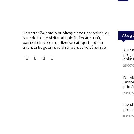
Reporter 24 este o publicaţie exclusiv online cu
Alege
sute de mii de vizitatori unici în fiecare lună,
oameni din cele mai diverse categorii – de la
tineri, la bugetari sau chiar persoane vârstnice.
AUR n
preșe
onlin
23/07/
De Me
„extre
primăr
20/07/
Gigel
proce
03/07/