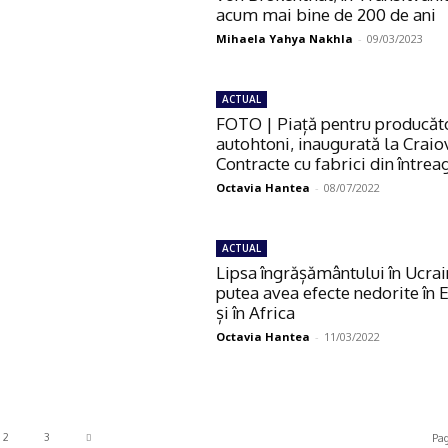
acum mai bine de 200 de ani
Mihaela Yahya Nakhla
-
09/03/2023
ACTUAL
FOTO | Piață pentru producăto
autohtoni, inaugurată la Craio
Contracte cu fabrici din întrea
Octavia Hantea
-
08/07/2022
ACTUAL
Lipsa îngrășământului în Ucrai
putea avea efecte nedorite în
și în Africa
Octavia Hantea
-
11/03/2022
2
3
Pag