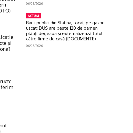
06/08/2026
erii
FOTO)
ACTUAL
Banii publici din Slatina, tocaţi pe gazon
uscat: DUS are peste 120 de oameni
plătiţi degeaba şi externalizează totul
licaţie
către firme de casă (DOCUMENTE)
cte şi
06/08/2026
iona?
ructe
 ferim
onul
a,