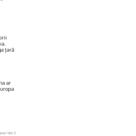
rii
va.
ga țară
na ar
 Europa
ina 1 din 3