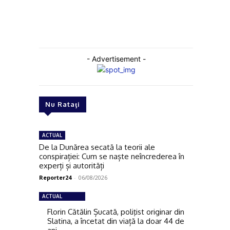
- Advertisement -
Nu Rataţi
ACTUAL
De la Dunărea secată la teorii ale
conspirației: Cum se naște neîncrederea în
experți și autorități
Reporter24
-
06/08/2026
ACTUAL
Florin Cătălin Șucată, poliţist originar din
Slatina, a încetat din viață la doar 44 de