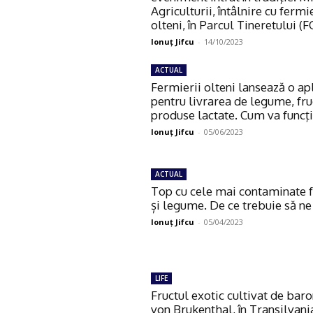
Agriculturii, întâlnire cu fermi
olteni, în Parcul Tineretului (
Ionuţ Jifcu
-
14/10/2023
ACTUAL
Fermierii olteni lansează o ap
pentru livrarea de legume, fru
produse lactate. Cum va funcţ
Ionuţ Jifcu
-
05/06/2023
ACTUAL
Top cu cele mai contaminate f
și legume. De ce trebuie să ne
Ionuţ Jifcu
-
05/04/2023
LIFE
Fructul exotic cultivat de bar
von Brukenthal, în Transilvani