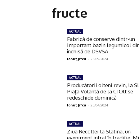
fructe
ACTUAL
Fabrică de conserve dintr-un
important bazin legumicol din
închisă de DSVSA
Ionuţ Jifcu
-
26/09/2024
ACTUAL
Producătorii olteni revin, la Sl
Piaţa Volantă de la CJ Olt se
redeschide duminică
Ionuţ Jifcu
-
25/04/2024
ACTUAL
Ziua Recoltei la Slatina, un
eveniment intrat în tradiţie. M