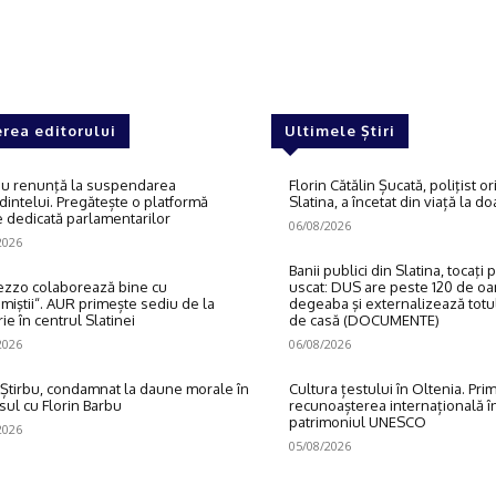
rea editorului
Ultimele Știri
u renunţă la suspendarea
Florin Cătălin Șucată, poliţist or
dintelui. Pregătește o platformă
Slatina, a încetat din viață la d
e dedicată parlamentarilor
06/08/2026
2026
Banii publici din Slatina, tocaţi
zzo colaborează bine cu
uscat: DUS are peste 120 de oam
miştii“. AUR primește sediu de la
degeaba şi externalizează totul
ie în centrul Slatinei
de casă (DOCUMENTE)
2026
06/08/2026
 Știrbu, condamnat la daune morale în
Cultura țestului în Oltenia. Pri
sul cu Florin Barbu
recunoașterea internațională î
patrimoniul UNESCO
2026
05/08/2026