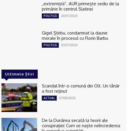
„extremiştii“. AUR primește sediu de la
primărie în centrul Slatinei
20/07/2026
POLITICĂ
Gigel Știrbu, condamnat la daune
morale în procesul cu Florin Barbu
03/07/2026
POLITICĂ
Ultimele Știri
Scandal într-o comună din Olt. Un tânăr
a fost reţinut
07/08/2026
ACTUAL
De la Dunărea secată la teorii ale
conspirației: Cum se naște neîncrederea
în experți și autorități