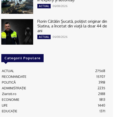
06/08/2026
ACTUAL
Florin Cătălin Șucată, poliţist originar din
Slatina, a încetat din viață la doar 44 de
ani
06/08/2026
ACTUAL
Categorii Populare
ACTUAL
27568
RECOMANDATE
15707
POLITICĂ
3918
ADMINISTRAŢIE
2235
Ziaristi.ro
2188
ECONOMIE
1813
LIFE
1440
EDUCAŢIE
1371