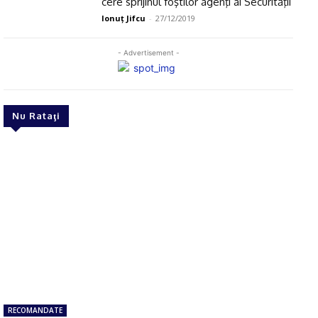
cere sprijinul foştilor agenţi ai Securităţii
Ionuţ Jifcu
-
27/12/2019
- Advertisement -
Nu Rataţi
RECOMANDATE