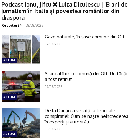
Podcast Ionuţ Jifcu ❌ Luiza Diculescu | 13 ani de
jurnalism în Italia și povestea românilor din
diaspora
Reporter24
-
08/08/2026
Gaze naturale, în şase comune din Olt
07/08/2026
ACTUAL
Scandal într-o comună din Olt. Un tânăr
a fost reţinut
07/08/2026
ACTUAL
De la Dunărea secată la teorii ale
conspirației: Cum se naște neîncrederea
în experți și autorități
06/08/2026
ACTUAL