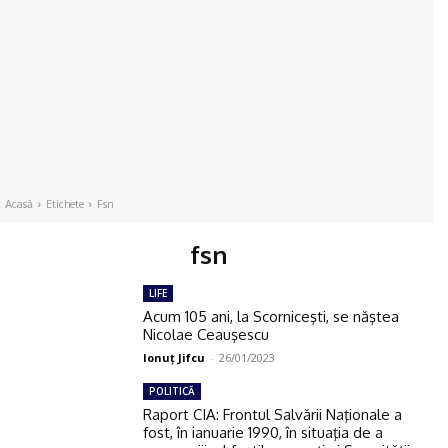
Acasă
Etichete
Fsn
fsn
LIFE
Acum 105 ani, la Scorniceşti, se năştea
Nicolae Ceauşescu
Ionuţ Jifcu
-
26/01/2023
POLITICĂ
Raport CIA: Frontul Salvării Naţionale a
fost, în ianuarie 1990, în situaţia de a