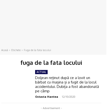
Acasă
Etichete
Fuga de la fata locului
fuga de la fata locului
ACTUAL
Doljean reținut după ce a lovit un
bărbat cu mașina și a fugit de la locul
accidentului. Dubița a fost abandonată
pe câmp
Octavia Hantea
-
12/10/2020
- Advertisement -