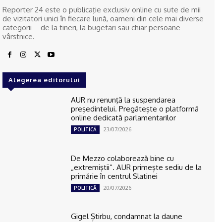
Reporter 24 este o publicaţie exclusiv online cu sute de mii
de vizitatori unici în fiecare lună, oameni din cele mai diverse
categorii – de la tineri, la bugetari sau chiar persoane
vârstnice.
Alegerea editorului
AUR nu renunţă la suspendarea
președintelui. Pregătește o platformă
online dedicată parlamentarilor
23/07/2026
POLITICĂ
De Mezzo colaborează bine cu
„extremiştii“. AUR primește sediu de la
primărie în centrul Slatinei
20/07/2026
POLITICĂ
Gigel Știrbu, condamnat la daune