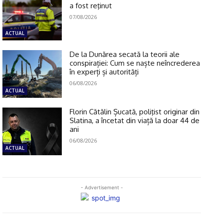
a fost reţinut
07/08/2026
ACTUAL
De la Dunărea secată la teorii ale
conspirației: Cum se naște neîncrederea
în experți și autorități
06/08/2026
ACTUAL
Florin Cătălin Șucată, poliţist originar din
Slatina, a încetat din viață la doar 44 de
ani
06/08/2026
ACTUAL
- Advertisement -