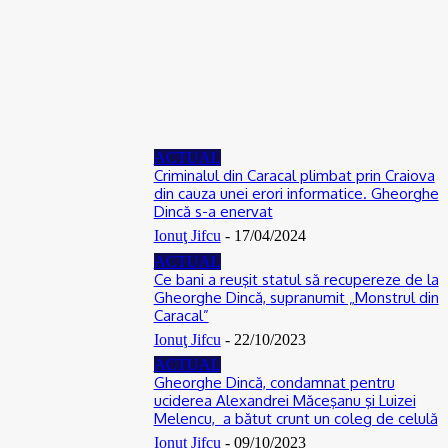
ACTUAL
De la Dunărea secată la teorii ale conspirației: Cum se naște
neîncrederea în experți și autorități
06/08/2026
ACTUAL
Criminalul din Caracal plimbat prin Craiova
din cauza unei erori informatice. Gheorghe
Dincă s-a enervat
Ionuţ Jifcu
-
17/04/2024
ACTUAL
Ce bani a reuşit statul să recupereze de la
Gheorghe Dincă, supranumit „Monstrul din
Caracal”
Ionuţ Jifcu
-
22/10/2023
ACTUAL
Gheorghe Dincă, condamnat pentru
uciderea Alexandrei Măceşanu şi Luizei
Melencu, a bătut crunt un coleg de celulă
Ionuţ Jifcu
-
09/10/2023