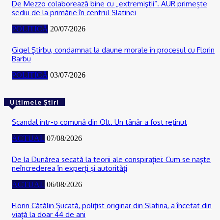
De Mezzo colaborează bine cu „extremiştii“. AUR primește
sediu de la primărie în centrul Slatinei
POLITICĂ
20/07/2026
Gigel Știrbu, condamnat la daune morale în procesul cu Florin
Barbu
POLITICĂ
03/07/2026
Ultimele Știri
Scandal într-o comună din Olt. Un tânăr a fost reţinut
ACTUAL
07/08/2026
De la Dunărea secată la teorii ale conspirației: Cum se naște
neîncrederea în experți și autorități
ACTUAL
06/08/2026
Florin Cătălin Șucată, poliţist originar din Slatina, a încetat din
viață la doar 44 de ani