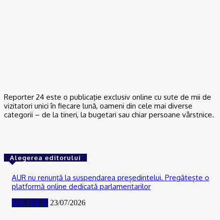
07/08/2026
ACTUAL
Scandal într-o comună din Olt. Un tânăr a fost reţinut
07/08/2026
Reporter 24 este o publicaţie exclusiv online cu sute de mii de
vizitatori unici în fiecare lună, oameni din cele mai diverse
categorii – de la tineri, la bugetari sau chiar persoane vârstnice.
Alegerea editorului
AUR nu renunţă la suspendarea președintelui. Pregătește o
platformă online dedicată parlamentarilor
POLITICĂ
23/07/2026