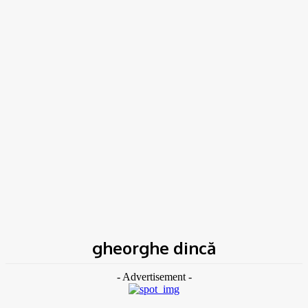
Acasă
Etichete
Gheorghe dincă
gheorghe dincă
- Advertisement -