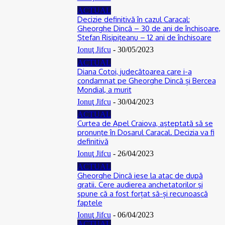
ACTUAL
Decizie definitivă în cazul Caracal:
Gheorghe Dincă – 30 de ani de închisoare,
Ştefan Risipiţeanu – 12 ani de închisoare
Ionuţ Jifcu
-
30/05/2023
ACTUAL
Diana Cotoi, judecătoarea care i-a
condamnat pe Gheorghe Dincă și Bercea
Mondial, a murit
Ionuţ Jifcu
-
30/04/2023
ACTUAL
Curtea de Apel Craiova, aşteptată să se
pronunţe în Dosarul Caracal. Decizia va fi
definitivă
Ionuţ Jifcu
-
26/04/2023
ACTUAL
Gheorghe Dincă iese la atac de după
gratii. Cere audierea anchetatorilor şi
spune că a fost forțat să-și recunoască
faptele
Ionuţ Jifcu
-
06/04/2023
ACTUAL