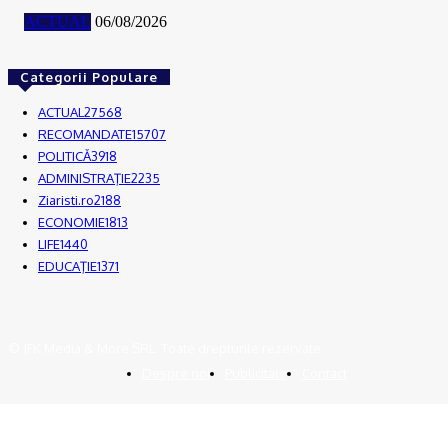
ACTUAL
06/08/2026
Categorii Populare
ACTUAL
27568
RECOMANDATE
15707
POLITICĂ
3918
ADMINISTRAŢIE
2235
Ziaristi.ro
2188
ECONOMIE
1813
LIFE
1440
EDUCAŢIE
1371
© JFK Media & More SRL. Toate drepturile rezervate.
Despre noi
Publicitate
Contact