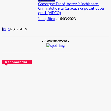
Gheorghe Dincă, botez în închisoare.
Criminalul de la Caracal s-a pocăit după
gratii (VIDEO)
Ionuţ Jifcu
-
16/03/2023
1
2
3
...
5
Pagina 1 din 5
- Advertisement -
Recomandări
RECOMANDATE
Podcast Ionuţ Jifcu ❌ Luiza Diculescu | 13 ani de jurnalism în
Italia și povestea românilor din diaspora
08/08/2026
ACTUAL
Gaze naturale, în şase comune din Olt