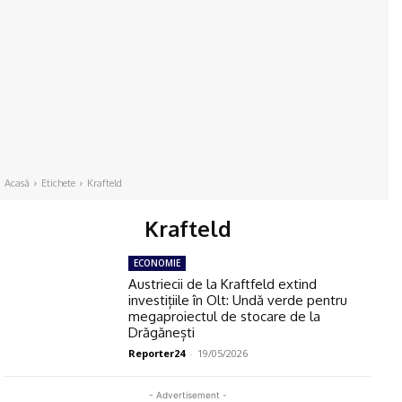
Acasă
Etichete
Krafteld
Krafteld
ECONOMIE
Austriecii de la Kraftfeld extind
investițiile în Olt: Undă verde pentru
megaproiectul de stocare de la
Drăgănești
Reporter24
-
19/05/2026
- Advertisement -