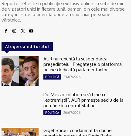
Reporter 24 este o publicaţie exclusiv online cu sute de mii
de vizitatori unici în fiecare lună, oameni din cele mai diverse
categorii – de la tineri, la bugetari sau chiar persoane
vârstnice.
Alegerea editorului
AUR nu renunţă la suspendarea
președintelui. Pregătește o platformă
online dedicată parlamentarilor
23/07/2026
POLITICĂ
De Mezzo colaborează bine cu
„extremiştii“. AUR primește sediu de la
primărie în centrul Slatinei
20/07/2026
POLITICĂ
Gigel Știrbu, condamnat la daune
morale în procesul cu Florin Barbu