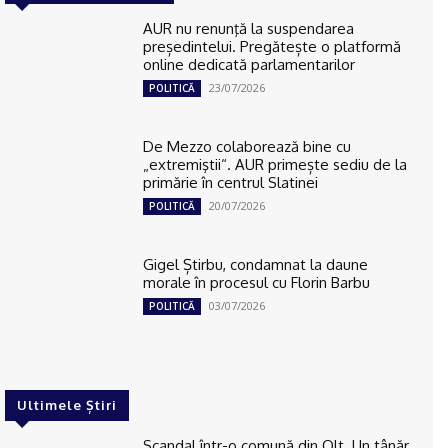
AUR nu renunţă la suspendarea
președintelui. Pregătește o platformă
online dedicată parlamentarilor
23/07/2026
POLITICĂ
De Mezzo colaborează bine cu
„extremiştii“. AUR primește sediu de la
primărie în centrul Slatinei
20/07/2026
POLITICĂ
Gigel Știrbu, condamnat la daune
morale în procesul cu Florin Barbu
03/07/2026
POLITICĂ
Ultimele Știri
Scandal într-o comună din Olt. Un tânăr