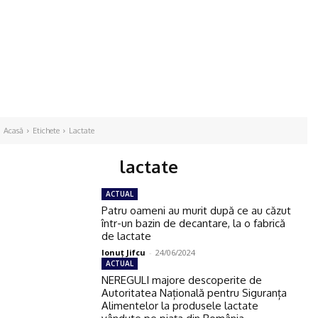
Acasă
Etichete
Lactate
lactate
ACTUAL
Patru oameni au murit după ce au căzut
într-un bazin de decantare, la o fabrică
de lactate
Ionuţ Jifcu
-
24/06/2024
ACTUAL
NEREGULI majore descoperite de
Autoritatea Națională pentru Siguranța
Alimentelor la produsele lactate