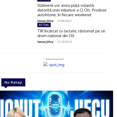
Slătinenii vor avea piaţă volantă,
datorită unei iniţiative a CJ Olt. Produse
autohtone, în fiecare weekend
Ionuţ Jifcu
-
31/08/2021
ACTUAL
TIR încărcat cu lactate, răsturnat pe un
drum naţional din Olt
Ionuţ Jifcu
-
31/10/2019
- Advertisement -
Nu Rataţi