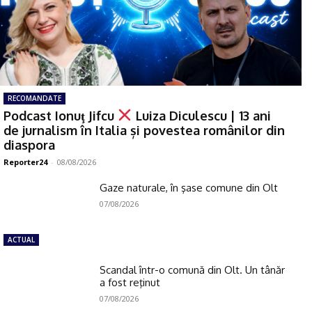
RECOMANDATE
Podcast Ionuţ Jifcu
Luiza Diculescu | 13 ani
de jurnalism în Italia și povestea românilor din
diaspora
Reporter24
-
08/08/2026
Gaze naturale, în şase comune din Olt
07/08/2026
ACTUAL
Scandal într-o comună din Olt. Un tânăr
a fost reţinut
07/08/2026