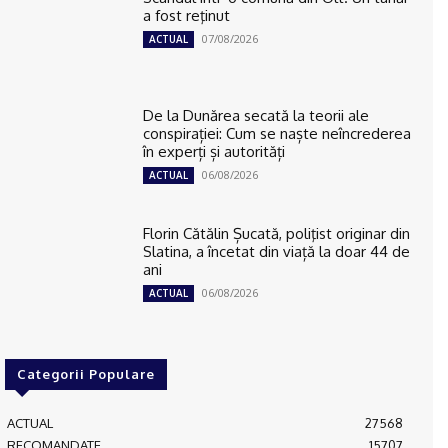
a fost reţinut
07/08/2026
ACTUAL
De la Dunărea secată la teorii ale
conspirației: Cum se naște neîncrederea
în experți și autorități
06/08/2026
ACTUAL
Florin Cătălin Șucată, poliţist originar din
Slatina, a încetat din viață la doar 44 de
ani
06/08/2026
ACTUAL
Categorii Populare
ACTUAL
27568
RECOMANDATE
15707