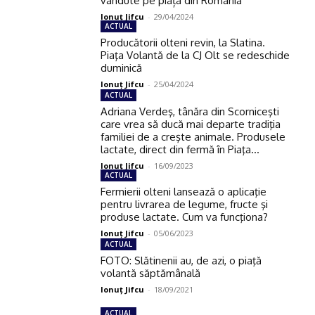
vândute pe piața din România
Ionuţ Jifcu
-
29/04/2024
ACTUAL
Producătorii olteni revin, la Slatina.
Piaţa Volantă de la CJ Olt se redeschide
duminică
Ionuţ Jifcu
-
25/04/2024
ACTUAL
Adriana Verdeş, tânăra din Scorniceşti
care vrea să ducă mai departe tradiţia
familiei de a creşte animale. Produsele
lactate, direct din fermă în Piaţa...
Ionuţ Jifcu
-
16/09/2023
ACTUAL
Fermierii olteni lansează o aplicaţie
pentru livrarea de legume, fructe şi
produse lactate. Cum va funcţiona?
Ionuţ Jifcu
-
05/06/2023
ACTUAL
FOTO: Slătinenii au, de azi, o piaţă
volantă săptămânală
Ionuţ Jifcu
-
18/09/2021
ACTUAL