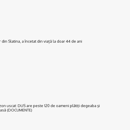
r din Slatina, a încetat din viață la doar 44 de ani
gazon uscat: DUS are peste 120 de oameni plătiţi degeaba şi
e casă (DOCUMENTE)