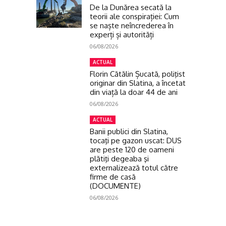
De la Dunărea secată la
teorii ale conspirației: Cum
se naște neîncrederea în
experți și autorități
06/08/2026
ACTUAL
Florin Cătălin Șucată, poliţist
originar din Slatina, a încetat
din viață la doar 44 de ani
06/08/2026
ACTUAL
Banii publici din Slatina,
tocaţi pe gazon uscat: DUS
are peste 120 de oameni
plătiţi degeaba şi
externalizează totul către
firme de casă
(DOCUMENTE)
06/08/2026