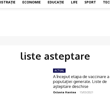
ISTRAŢIE
ECONOMIE
EDUCAŢIE
LIFE
SPORT
TEC
liste asteptare
ACTUAL
A început etapa de vaccinare a
populației generale. Liste de
așteptare deschise
Octavia Hantea
-
15/03/2021