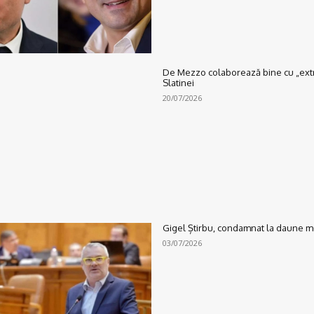
De Mezzo colaborează bine cu „extre
Slatinei
20/07/2026
Gigel Știrbu, condamnat la daune mo
03/07/2026