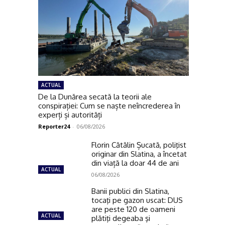
ACTUAL
De la Dunărea secată la teorii ale
conspirației: Cum se naște neîncrederea în
experți și autorități
Reporter24
-
06/08/2026
Florin Cătălin Șucată, poliţist
originar din Slatina, a încetat
din viață la doar 44 de ani
ACTUAL
06/08/2026
Banii publici din Slatina,
tocaţi pe gazon uscat: DUS
are peste 120 de oameni
ACTUAL
plătiţi degeaba şi