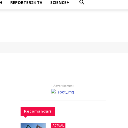
H
REPORTER24 TV
SCIENCE+
- Advertisement -
Recomandări
ACTUAL