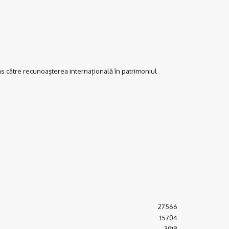
pas către recunoașterea internațională în patrimoniul
27566
15704
3918