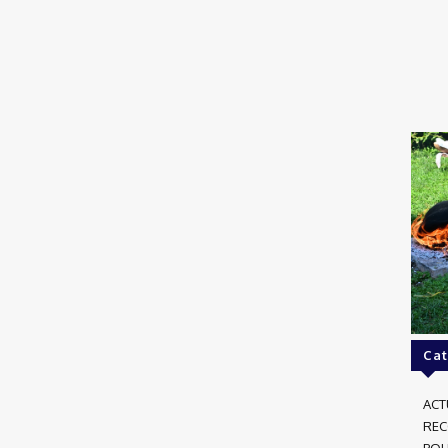
Cat
ACT
RE
POL