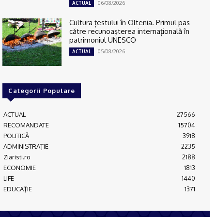
06/08/2026
ACTUAL
Cultura țestului în Oltenia. Primul pas
către recunoașterea internațională în
patrimoniul UNESCO
05/08/2026
ACTUAL
Categorii Populare
ACTUAL
27566
RECOMANDATE
15704
POLITICĂ
3918
ADMINISTRAŢIE
2235
Ziaristi.ro
2188
ECONOMIE
1813
LIFE
1440
EDUCAŢIE
1371