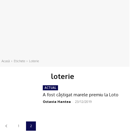
Acasă
Etichete
Loterie
loterie
ACTUAL
A fost câștigat marele premiu la Loto
Octavia Hantea
-
23/12/2019
1
2