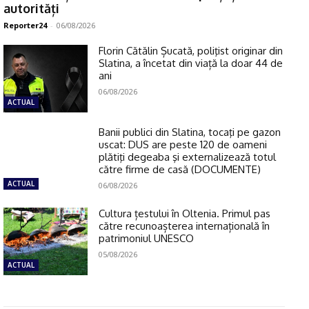
autorități
Reporter24
-
06/08/2026
Florin Cătălin Șucată, poliţist originar din
Slatina, a încetat din viață la doar 44 de
ani
06/08/2026
ACTUAL
Banii publici din Slatina, tocaţi pe gazon
uscat: DUS are peste 120 de oameni
plătiţi degeaba şi externalizează totul
către firme de casă (DOCUMENTE)
ACTUAL
06/08/2026
Cultura țestului în Oltenia. Primul pas
către recunoașterea internațională în
patrimoniul UNESCO
05/08/2026
ACTUAL