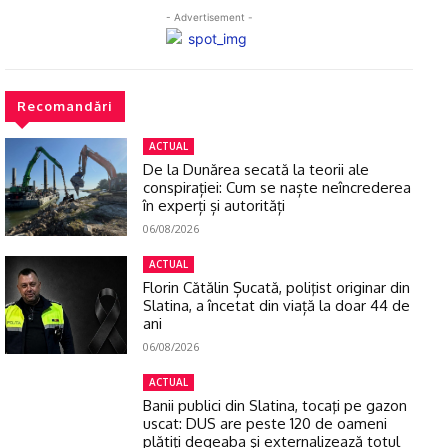
- Advertisement -
Recomandări
ACTUAL
De la Dunărea secată la teorii ale
conspirației: Cum se naște neîncrederea
în experți și autorități
06/08/2026
ACTUAL
Florin Cătălin Șucată, poliţist originar din
Slatina, a încetat din viață la doar 44 de
ani
06/08/2026
ACTUAL
Banii publici din Slatina, tocaţi pe gazon
uscat: DUS are peste 120 de oameni
plătiţi degeaba şi externalizează totul