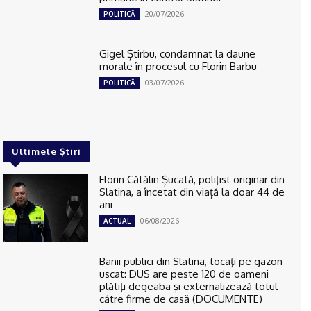
20/07/2026
POLITICĂ
Gigel Știrbu, condamnat la daune
morale în procesul cu Florin Barbu
03/07/2026
POLITICĂ
Ultimele Știri
Florin Cătălin Șucată, poliţist originar din
Slatina, a încetat din viață la doar 44 de
ani
06/08/2026
ACTUAL
Banii publici din Slatina, tocaţi pe gazon
uscat: DUS are peste 120 de oameni
plătiţi degeaba şi externalizează totul
către firme de casă (DOCUMENTE)