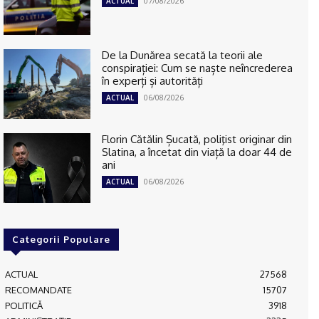
07/08/2026
ACTUAL
De la Dunărea secată la teorii ale
conspirației: Cum se naște neîncrederea
în experți și autorități
06/08/2026
ACTUAL
Florin Cătălin Șucată, poliţist originar din
Slatina, a încetat din viață la doar 44 de
ani
06/08/2026
ACTUAL
Categorii Populare
ACTUAL
27568
RECOMANDATE
15707
POLITICĂ
3918