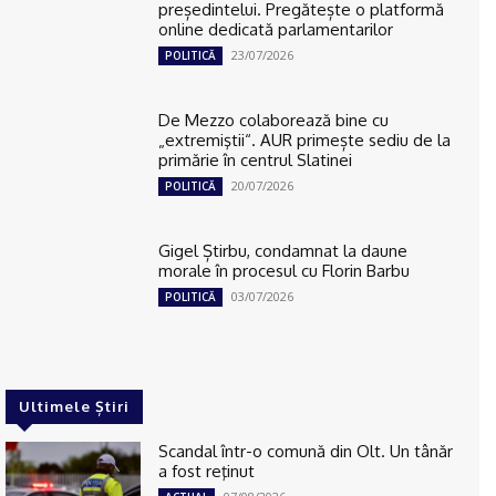
președintelui. Pregătește o platformă
online dedicată parlamentarilor
23/07/2026
POLITICĂ
De Mezzo colaborează bine cu
„extremiştii“. AUR primește sediu de la
primărie în centrul Slatinei
20/07/2026
POLITICĂ
Gigel Știrbu, condamnat la daune
morale în procesul cu Florin Barbu
03/07/2026
POLITICĂ
Ultimele Știri
Scandal într-o comună din Olt. Un tânăr
a fost reţinut