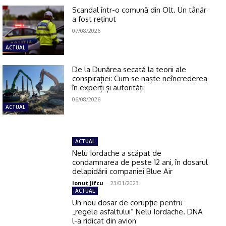
Scandal într-o comună din Olt. Un tânăr
a fost reţinut
07/08/2026
ACTUAL
De la Dunărea secată la teorii ale
conspirației: Cum se naște neîncrederea
în experți și autorități
06/08/2026
ACTUAL
ACTUAL
Nelu Iordache a scăpat de
condamnarea de peste 12 ani, în dosarul
delapidării companiei Blue Air
Ionuţ Jifcu
-
23/01/2023
ACTUAL
Un nou dosar de corupţie pentru
„regele asfaltului” Nelu Iordache. DNA
l-a ridicat din avion