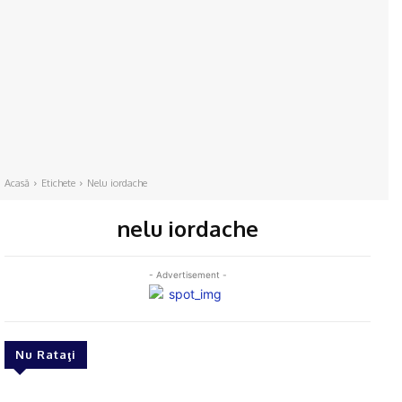
Acasă
Etichete
Nelu iordache
nelu iordache
- Advertisement -
Nu Rataţi