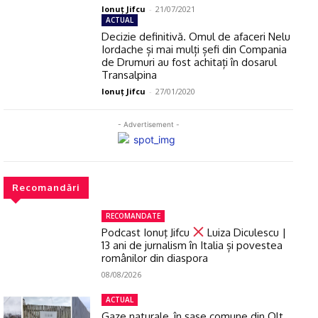
Ionuţ Jifcu
-
21/07/2021
ACTUAL
Decizie definitivă. Omul de afaceri Nelu
Iordache și mai mulți șefi din Compania
de Drumuri au fost achitați în dosarul
Transalpina
Ionuţ Jifcu
-
27/01/2020
- Advertisement -
Recomandări
RECOMANDATE
Podcast Ionuţ Jifcu
Luiza Diculescu |
13 ani de jurnalism în Italia și povestea
românilor din diaspora
08/08/2026
ACTUAL
Gaze naturale, în şase comune din Olt