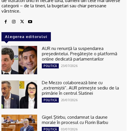
de vizitatori unici în fiecare lună, oameni din cele mai diverse
categorii – de la tineri, la bugetari sau chiar persoane
vârstnice.
Alegerea editorului
AUR nu renunţă la suspendarea
președintelui. Pregătește o platformă
online dedicată parlamentarilor
23/07/2026
POLITICĂ
De Mezzo colaborează bine cu
„extremiştii“. AUR primește sediu de la
primărie în centrul Slatinei
20/07/2026
POLITICĂ
Gigel Știrbu, condamnat la daune
morale în procesul cu Florin Barbu
03/07/2026
POLITICĂ