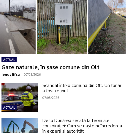
ACTUAL
Gaze naturale, în şase comune din Olt
Ionuţ Jifcu
-
07/08/2026
Scandal într-o comună din Olt. Un tânăr
a fost reţinut
07/08/2026
ACTUAL
De la Dunărea secată la teorii ale
conspirației: Cum se naște neîncrederea
în experți și autorități