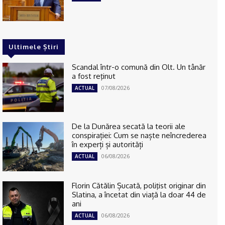
Ultimele Știri
Scandal într-o comună din Olt. Un tânăr
a fost reţinut
07/08/2026
ACTUAL
De la Dunărea secată la teorii ale
conspirației: Cum se naște neîncrederea
în experți și autorități
06/08/2026
ACTUAL
Florin Cătălin Șucată, poliţist originar din
Slatina, a încetat din viață la doar 44 de
ani
06/08/2026
ACTUAL