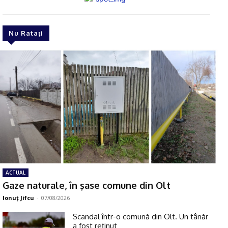
Nu Rataţi
ACTUAL
Gaze naturale, în şase comune din Olt
Ionuţ Jifcu
-
07/08/2026
Scandal într-o comună din Olt. Un tânăr
a fost reţinut