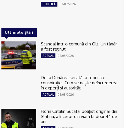
03/07/2026
POLITICĂ
Ultimele Știri
Scandal într-o comună din Olt. Un tânăr
a fost reţinut
07/08/2026
ACTUAL
De la Dunărea secată la teorii ale
conspirației: Cum se naște neîncrederea
în experți și autorități
06/08/2026
ACTUAL
Florin Cătălin Șucată, poliţist originar din
Slatina, a încetat din viață la doar 44 de
ani