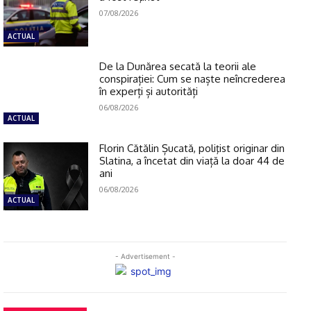
07/08/2026
ACTUAL
De la Dunărea secată la teorii ale
conspirației: Cum se naște neîncrederea
în experți și autorități
06/08/2026
ACTUAL
Florin Cătălin Șucată, poliţist originar din
Slatina, a încetat din viață la doar 44 de
ani
06/08/2026
ACTUAL
- Advertisement -