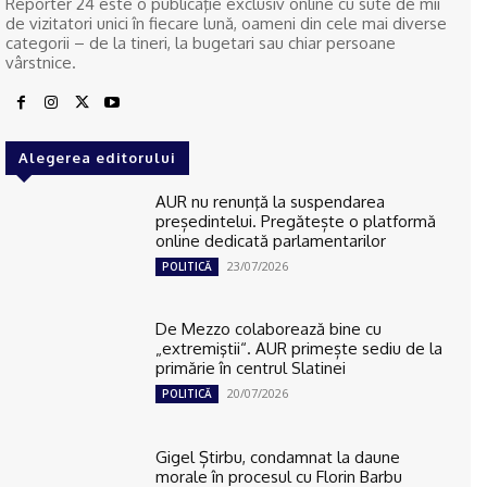
Reporter 24 este o publicaţie exclusiv online cu sute de mii
de vizitatori unici în fiecare lună, oameni din cele mai diverse
categorii – de la tineri, la bugetari sau chiar persoane
vârstnice.
Alegerea editorului
AUR nu renunţă la suspendarea
președintelui. Pregătește o platformă
online dedicată parlamentarilor
23/07/2026
POLITICĂ
De Mezzo colaborează bine cu
„extremiştii“. AUR primește sediu de la
primărie în centrul Slatinei
20/07/2026
POLITICĂ
Gigel Știrbu, condamnat la daune
morale în procesul cu Florin Barbu