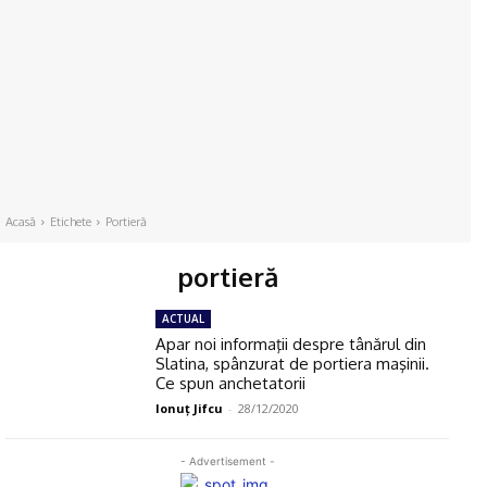
Acasă
Etichete
Portieră
portieră
ACTUAL
Apar noi informaţii despre tânărul din
Slatina, spânzurat de portiera maşinii.
Ce spun anchetatorii
Ionuţ Jifcu
-
28/12/2020
- Advertisement -