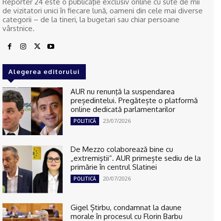
Reporter 24 este o publicaţie exclusiv online cu sute de mii
de vizitatori unici în fiecare lună, oameni din cele mai diverse
categorii – de la tineri, la bugetari sau chiar persoane
vârstnice.
Alegerea editorului
AUR nu renunţă la suspendarea
președintelui. Pregătește o platformă
online dedicată parlamentarilor
23/07/2026
POLITICĂ
De Mezzo colaborează bine cu
„extremiştii“. AUR primește sediu de la
primărie în centrul Slatinei
20/07/2026
POLITICĂ
Gigel Știrbu, condamnat la daune
morale în procesul cu Florin Barbu