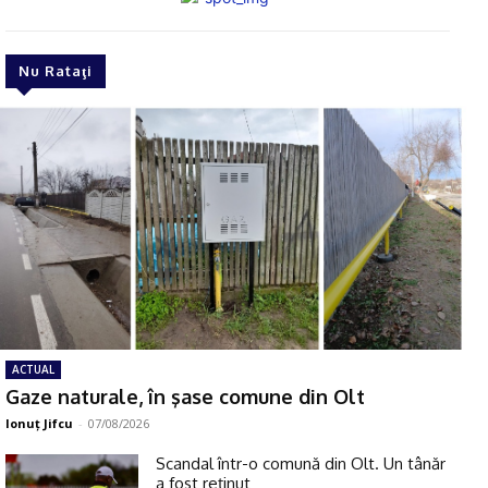
Nu Rataţi
ACTUAL
Gaze naturale, în şase comune din Olt
Ionuţ Jifcu
-
07/08/2026
Scandal într-o comună din Olt. Un tânăr
a fost reţinut