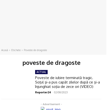
Acasă
Etichete
Poveste de dragoste
poveste de dragoste
ACTUAL
Poveste de iubire terminată tragic.
Soţul şi-a pus capăt zilelor după ce şi-a
înjunghiat soţia de zece ori (VIDEO)
Reporter24
-
02/08/2023
- Advertisement -