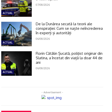
07/08/2026
ACTUAL
De la Dunărea secată la teorii ale
conspirației: Cum se naște neîncrederea
în experți și autorități
06/08/2026
ACTUAL
Florin Cătălin Șucată, poliţist originar din
Slatina, a încetat din viață la doar 44 de
ani
06/08/2026
ACTUAL
- Advertisement -