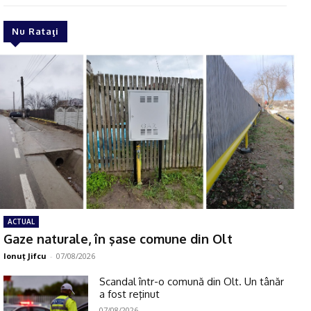
Nu Rataţi
ACTUAL
Gaze naturale, în şase comune din Olt
Ionuţ Jifcu
-
07/08/2026
Scandal într-o comună din Olt. Un tânăr
a fost reţinut
07/08/2026