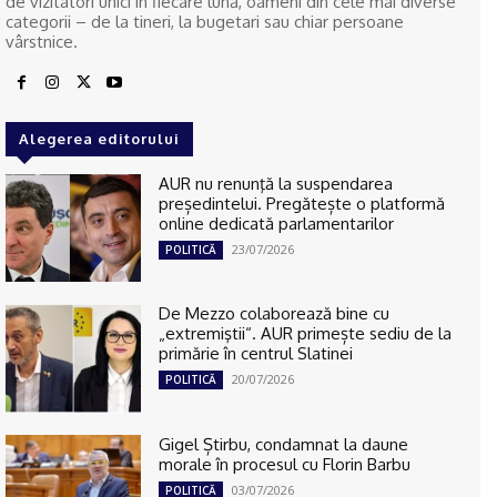
de vizitatori unici în fiecare lună, oameni din cele mai diverse
categorii – de la tineri, la bugetari sau chiar persoane
vârstnice.
Alegerea editorului
AUR nu renunţă la suspendarea
președintelui. Pregătește o platformă
online dedicată parlamentarilor
23/07/2026
POLITICĂ
De Mezzo colaborează bine cu
„extremiştii“. AUR primește sediu de la
primărie în centrul Slatinei
20/07/2026
POLITICĂ
Gigel Știrbu, condamnat la daune
morale în procesul cu Florin Barbu
03/07/2026
POLITICĂ