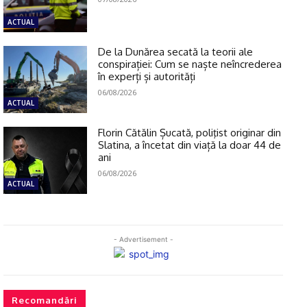
ACTUAL
De la Dunărea secată la teorii ale
conspirației: Cum se naște neîncrederea
în experți și autorități
06/08/2026
ACTUAL
Florin Cătălin Șucată, poliţist originar din
Slatina, a încetat din viață la doar 44 de
ani
06/08/2026
ACTUAL
- Advertisement -
Recomandări