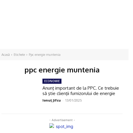
Acasă
Etichete
Ppc energie muntenia
ppc energie muntenia
ECONOMIE
Anunţ important de la PPC. Ce trebuie
să ştie clienţii furnizorului de energie
Ionuţ Jifcu
-
13/01/2025
- Advertisement -