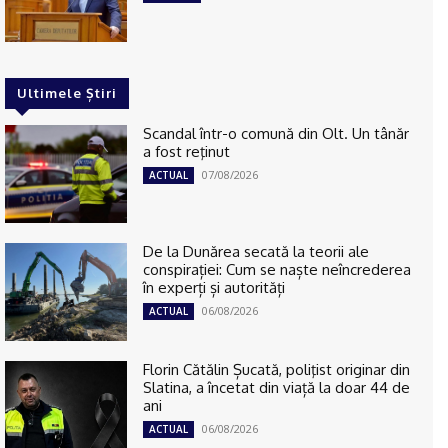
Ultimele Știri
Scandal într-o comună din Olt. Un tânăr
a fost reţinut
07/08/2026
ACTUAL
De la Dunărea secată la teorii ale
conspirației: Cum se naște neîncrederea
în experți și autorități
06/08/2026
ACTUAL
Florin Cătălin Șucată, poliţist originar din
Slatina, a încetat din viață la doar 44 de
ani
06/08/2026
ACTUAL