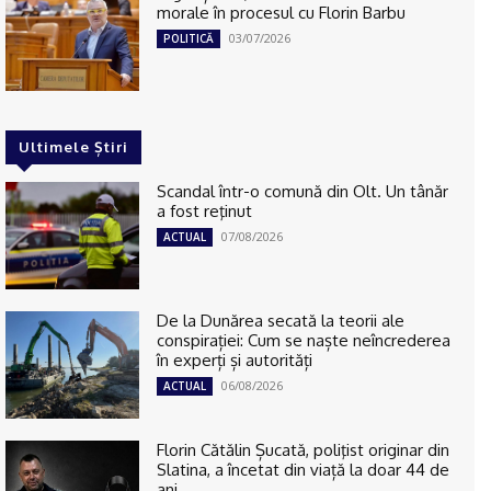
morale în procesul cu Florin Barbu
03/07/2026
POLITICĂ
Ultimele Știri
Scandal într-o comună din Olt. Un tânăr
a fost reţinut
07/08/2026
ACTUAL
De la Dunărea secată la teorii ale
conspirației: Cum se naște neîncrederea
în experți și autorități
06/08/2026
ACTUAL
Florin Cătălin Șucată, poliţist originar din
Slatina, a încetat din viață la doar 44 de
ani