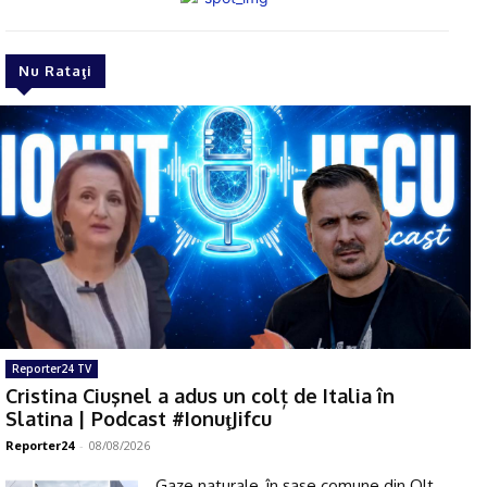
Nu Rataţi
Reporter24 TV
Cristina Ciuşnel a adus un colț de Italia în
Slatina | Podcast #IonuţJifcu
Reporter24
-
08/08/2026
Gaze naturale, în şase comune din Olt