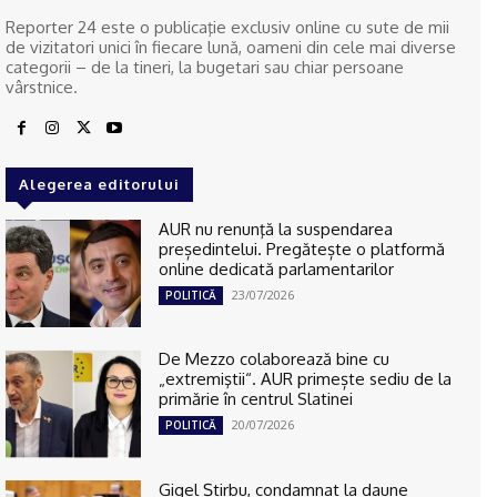
Reporter 24 este o publicaţie exclusiv online cu sute de mii
de vizitatori unici în fiecare lună, oameni din cele mai diverse
categorii – de la tineri, la bugetari sau chiar persoane
vârstnice.
Alegerea editorului
AUR nu renunţă la suspendarea
președintelui. Pregătește o platformă
online dedicată parlamentarilor
23/07/2026
POLITICĂ
De Mezzo colaborează bine cu
„extremiştii“. AUR primește sediu de la
primărie în centrul Slatinei
20/07/2026
POLITICĂ
Gigel Știrbu, condamnat la daune