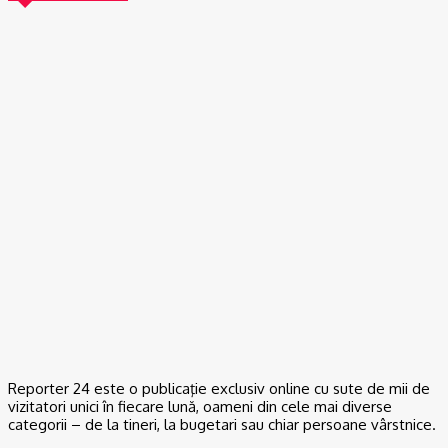
ACTUAL
Gaze naturale, în şase comune din Olt
07/08/2026
ACTUAL
Scandal într-o comună din Olt. Un tânăr a fost reţinut
07/08/2026
ACTUAL
De la Dunărea secată la teorii ale conspirației: Cum se naște
neîncrederea în experți și autorități
06/08/2026
Reporter 24 este o publicaţie exclusiv online cu sute de mii de
vizitatori unici în fiecare lună, oameni din cele mai diverse
categorii – de la tineri, la bugetari sau chiar persoane vârstnice.