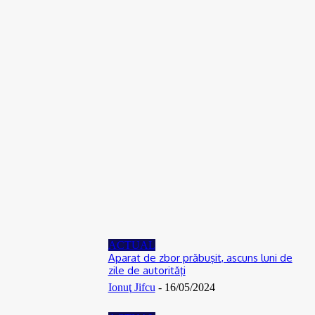
Scandal într-o comună din Olt. Un tânăr a fost reţinut
07/08/2026
ACTUAL
De la Dunărea secată la teorii ale conspirației: Cum se naște
neîncrederea în experți și autorități
06/08/2026
ACTUAL
Florin Cătălin Șucată, poliţist originar din Slatina, a încetat din
viață la doar 44 de ani
06/08/2026
ACTUAL
Aparat de zbor prăbuşit, ascuns luni de
zile de autorităţi
Ionuţ Jifcu
-
16/05/2024