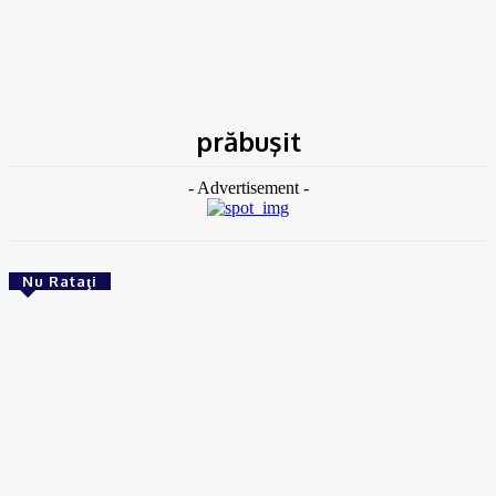
Acasă
Etichete
Prăbuşit
prăbuşit
- Advertisement -
Nu Rataţi
ACTUAL
Gaze naturale, în şase comune din Olt
Ionuţ Jifcu
-
07/08/2026
ACTUAL