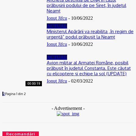
prăbuşirii podului de pe Siret, în judeţul
Neamţ
Ionuţ Jifcu
-
10/06/2022
ACTUAL
Ministerul Apărării va reabilita „în regim de
urgenţă” podul prăbuşit la Neamţ
Ionuţ Jifcu
-
10/06/2022
ACTUAL
Avion militar al Armatei Române, posibil
prăbuşit în judeţul Constanţa. Este căutat
cu elicoptere şi echipe la sol (UPDATE)
Ionuţ Jifcu
-
02/03/2022
00:00:19
1
2
Pagina 1 din 2
- Advertisement -
Recomandări