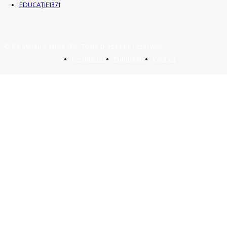
EDUCAŢIE
1371
© JFK Media & More SRL. Toate drepturile rezervate.
Despre noi
Publicitate
Contact