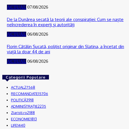
ACTUAL
07/08/2026
De la Dunărea secată la teorii ale conspirației: Cum se naște
neîncrederea în experți și autorități
ACTUAL
06/08/2026
Florin Cătălin Șucată, poliţist originar din Slatina, a încetat din
viață la doar 44 de ani
ACTUAL
06/08/2026
Categorii Populare
ACTUAL
27568
RECOMANDATE
15706
POLITICĂ
3918
ADMINISTRAŢIE
2235
Ziaristi.ro
2188
ECONOMIE
1813
LIFE
1440