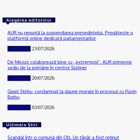
Alegerea editorului
AUR nu renunţă la suspendarea președintelui. Pregătește o
platformă online dedicată parlamentarilor
POLITICĂ
23/07/2026
De Mezzo colaborează bine cu „extremiştii“. AUR primește
sediu de la primărie în centrul Slatinei
POLITICĂ
20/07/2026
Gigel Știrbu, condamnat la daune morale în procesul cu Florin
Barbu
POLITICĂ
03/07/2026
Ultimele Știri
Scandal într-o comună din Olt. Un tânăr a fost reţinut