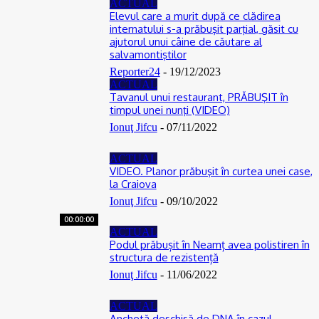
ACTUAL
Elevul care a murit după ce clădirea
internatului s-a prăbuşit parţial, găsit cu
ajutorul unui câine de căutare al
salvamontiştilor
Reporter24
-
19/12/2023
ACTUAL
Tavanul unui restaurant, PRĂBUŞIT în
timpul unei nunţi (VIDEO)
Ionuţ Jifcu
-
07/11/2022
ACTUAL
VIDEO. Planor prăbuşit în curtea unei case,
la Craiova
Ionuţ Jifcu
-
09/10/2022
00:00:00
ACTUAL
Podul prăbușit în Neamț avea polistiren în
structura de rezistență
Ionuţ Jifcu
-
11/06/2022
ACTUAL
Anchetă deschisă de DNA în cazul