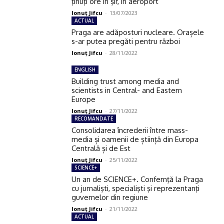
ţinuţi ore în şir, în aeroport
Ionuţ Jifcu
-
13/07/2023
ACTUAL
Praga are adăposturi nucleare. Orașele
s-ar putea pregăti pentru război
Ionuţ Jifcu
-
28/11/2022
ENGLISH
Building trust among media and
scientists in Central- and Eastern
Europe
Ionuţ Jifcu
-
27/11/2022
RECOMANDATE
Consolidarea încrederii între mass-
media și oamenii de știință din Europa
Centrală și de Est
Ionuţ Jifcu
-
25/11/2022
SCIENCE+
Un an de SCIENCE+. Confernţă la Praga
cu jurnalişti, specialişti şi reprezentanţi
guvernelor din regiune
Ionuţ Jifcu
-
21/11/2022
ACTUAL