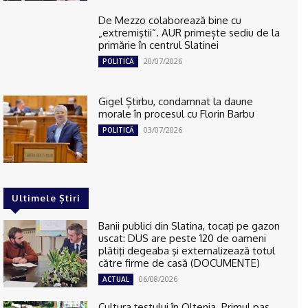
De Mezzo colaborează bine cu
„extremiştii“. AUR primește sediu de la
primărie în centrul Slatinei
20/07/2026
POLITICĂ
Gigel Știrbu, condamnat la daune
morale în procesul cu Florin Barbu
03/07/2026
POLITICĂ
Ultimele Știri
Banii publici din Slatina, tocaţi pe gazon
uscat: DUS are peste 120 de oameni
plătiţi degeaba şi externalizează totul
către firme de casă (DOCUMENTE)
06/08/2026
ACTUAL
Cultura țestului în Oltenia. Primul pas