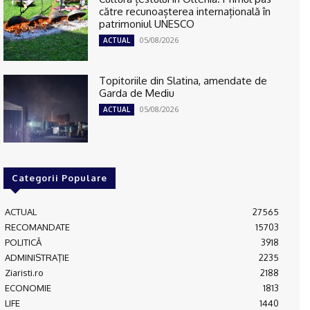
către recunoașterea internațională în
patrimoniul UNESCO
05/08/2026
ACTUAL
Topitoriile din Slatina, amendate de
Garda de Mediu
05/08/2026
ACTUAL
Categorii Populare
ACTUAL
27565
RECOMANDATE
15703
POLITICĂ
3918
ADMINISTRAŢIE
2235
Ziaristi.ro
2188
ECONOMIE
1813
LIFE
1440