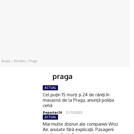
Acasă
Etichete
Praga
praga
ACTUAL
Cel puţin 15 morţi şi 24 de răniţi în
masacrul de la Praga, anunţă poliţia
cehă
Reporter24
-
21/12/2023
ACTUAL
Mai multe zboruri ale companiei Wizz
Air, anulate fără explicaţii. Pasagerii