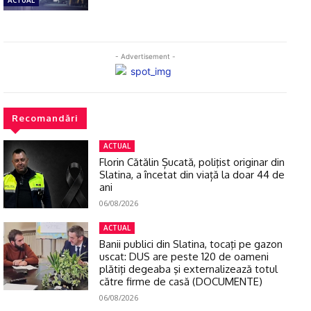
ACTUAL
- Advertisement -
Recomandări
ACTUAL
Florin Cătălin Șucată, poliţist originar din
Slatina, a încetat din viață la doar 44 de
ani
06/08/2026
ACTUAL
Banii publici din Slatina, tocaţi pe gazon
uscat: DUS are peste 120 de oameni
plătiţi degeaba şi externalizează totul
către firme de casă (DOCUMENTE)
06/08/2026